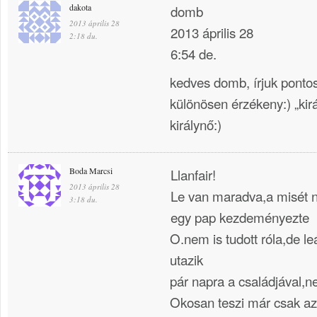
dakota
domb
2013 április 28
2013 április 28
2:18 du.
6:54 de.
kedves domb, írjuk pontos
különösen érzékeny:) „kirá
királynő:)
Boda Marcsi
Llanfair!
2013 április 28
Le van maradva,a misét
3:18 du.
egy pap kezdeményezte
O.nem is tudott róla,de leál
utazik
pár napra a családjával,nem 
Okosan teszi már csak az