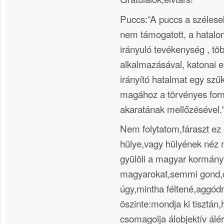
Puccs:”A puccs a szélese
nem támogatott, a hatal
irányuló tevékenység , töb
alkalmazásával, katonai e
irányító hatalmat egy szű
magához a törvényes for
akaratának mellőzésével.
Nem folytatom,fáraszt e
hülye,vagy hülyének néz 
gyülöli a magyar kormányt
magyarokat,semmi gond,
úgy,mintha féltené,aggód
öszinte:mondja ki tisztán,
csomagolja álobjektív álé