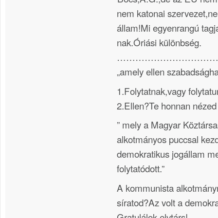
nem katonai szervezet,n
állam!Mi egyenrangú tagj
nak.Óriási különbség.
…………………………
„amely ellen szabadsághar
1.Folytatnak,vagy folytat
2.Ellen?Te honnan nézed
” mely a Magyar Köztársa
alkotmányos puccsal kezd
demokratikus jogállam m
folytatódott.”
A kommunista alkotmány
síratod?Az volt a demokra
Gratulálok,elvtárs!