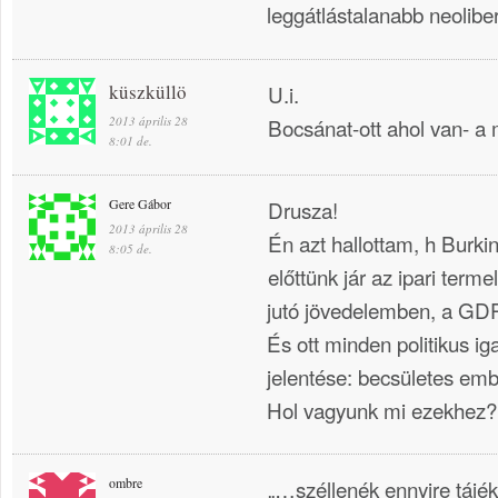
leggátlástalanabb neolibe
küszküllö
U.i.
2013 április 28
Bocsánat-ott ahol van- a
8:01 de.
Gere Gábor
Drusza!
2013 április 28
Én azt hallottam, h Burki
8:05 de.
előttünk jár az ipari term
jutó jövedelemben, a GD
És ott minden politikus i
jelentése: becsületes em
Hol vagyunk mi ezekhez? 
ombre
„…széllenék ennyire tájék