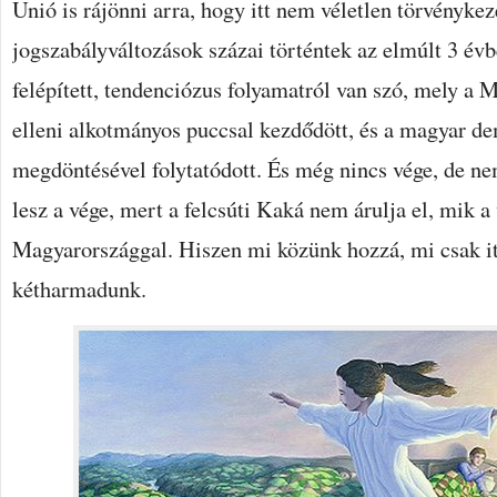
Unió is rájönni arra, hogy itt nem véletlen törvénykez
jogszabályváltozások százai történtek az elmúlt 3 év
felépített, tendenciózus folyamatról van szó, mely a
elleni alkotmányos puccsal kezdődött, és a magyar d
megdöntésével folytatódott. És még nincs vége, de n
lesz a vége, mert a felcsúti Kaká nem árulja el, mik a
Magyarországgal. Hiszen mi közünk hozzá, mi csak it
kétharmadunk.