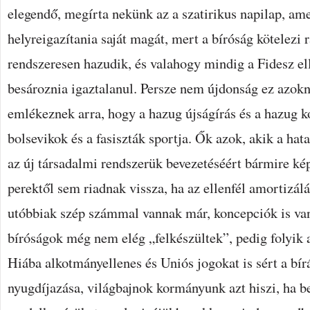
elegendő, megírta nekünk az a szatirikus napilap, am
helyreigazítania saját magát, mert a bíróság kötelezi 
rendszeresen hazudik, és valahogy mindig a Fidesz ell
besároznia igaztalanul. Persze nem újdonság ez azok
emlékeznek arra, hogy a hazug újságírás és a hazug
bolsevikok és a fasiszták sportja. Ők azok, akik a hat
az új társadalmi rendszerük bevezetéséért bármire k
perektől sem riadnak vissza, ha az ellenfél amortizálá
utóbbiak szép számmal vannak már, koncepciók is van
bíróságok még nem elég „felkészültek”, pedig folyik a
Hiába alkotmányellenes és Uniós jogokat is sért a bír
nyugdíjazása, világbajnok kormányunk azt hiszi, ha be