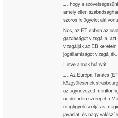
„…hogy a szövetségesünk
amely ellen szabadsághar
szoros felügyelet alá vonta
Nos, az ET ebben az es
gazdaságot vizsgálja, azt
vizsgálják az EB keretein 
jogállamiságot vizsgálják.
Illetve annak hiányát.
„…Az Európa Tanács (ET)
közgyűlésének strasbourg
az úgynevezett monitorin
napirenden szerepel a Ma
megfigyelési eljárás megi
javaslat, és nagy valószí