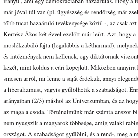
irányul, ami egy demokráciában hazaárulás. Hogy a fe
már jóval túl van (pl. ügyészség és rendőrség már zse
több tucat hazaáruló tevékenysége közül -, az csak azt
Kertész Ákos két évvel ezelőtt már leírt. Azt, hogy 
moslékzabáló fajta (legalábbis a kétharmad), melyne
és intézmények nem kellenek, egy diktátornak viszont
kezét, mint koldus a cári kopejkát. Miközben annyira 
sincsen arról, mi lenne a saját érdekük, annyi elegend
a liberalizmust, vagyis gyűlölhetik a szabadságot. Enn
arányaiban (2/3) máshol az Univerzumban, és az hogy 
az maga a csoda. Történelmünk már számtalanszor bi
nem nyugszik a magyarok többsége, amíg valaki rabig
országot. A szabadságot gyűlölni, és a rend-, meg a 