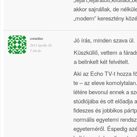
akkor sajnállak, de nélkü
„modern” keresztény köz
cornelius
Jó írás, minden szava ül.
2013 április 28
Küszküllő, vettem a fára
7:48 de.
a belinkelt két felvételt.
Aki az Echo TV-t hozza fö
te – az eleve komolytalan
létére bevonul ennek a s
stúdiójába és ott előadja 
fideszes és jobbikos párt
normális egyetemi rendsz
egyeteméről. Éspedig azé