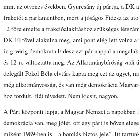
mint az ötvenes években. Gyurcsány új pártja, a DK a
frakciót a parlamentben, mert a jóságos Fidesz az uto
12 főre emelte a frakcióalakításhoz szükséges létszám
DK 10 fővel alakulna meg, ami pont elég lett volna a 
ízig-vérig demokrata Fidesz ezt pár nappal a megalaku
és 12-re változtatta meg. Az Alkotmánybíróság vadi új
delegált Pokol Béla elvtárs kapta meg ezt az ügyet, me
még alkotmányosság, és van még demokrácia Magyaro
hoz fordult. Hát tévedett. Nem kicsit, nagyon.
A Párt központi lapja, a Magyar Nemzet a napokban le
demokrácia van, meg jólét, ott egy párt is bőven eleg
miként 1989-ben is – a bomlás biztos jele”. Itt tartunk