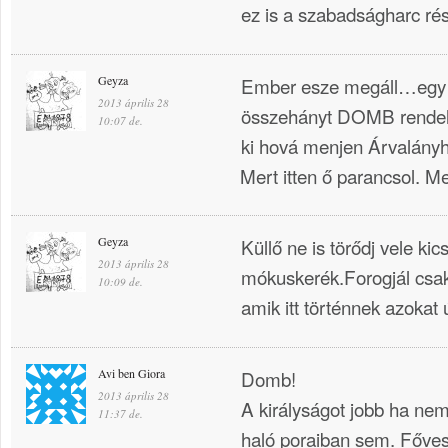
ez is a szabadságharc ré
Geyza
Ember esze megáll…egy i
2013 április 28
összehányt DOMB rendelk
10:07 de.
ki hová menjen Árvalányh
Mert itten ő parancsol. M
Geyza
Küllő ne is törődj vele kics
2013 április 28
mókuskerék.Forogjál csak
10:09 de.
amik itt történnek azoka
Avi ben Giora
Domb!
2013 április 28
A királyságot jobb ha n
11:37 de.
haló poraiban sem. Fővesz