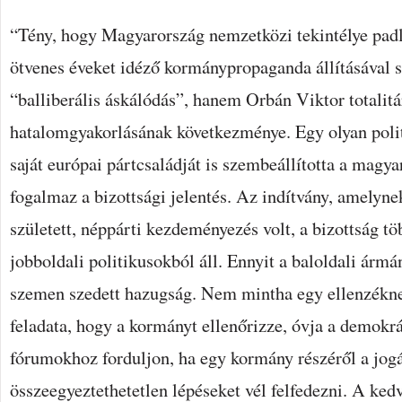
“Tény, hogy Magyarország nemzetközi tekintélye pad
ötvenes éveket idéző kormánypropaganda állításával
“balliberális áskálódás”, hanem Orbán Viktor totalitá
hatalomgyakorlásának következménye. Egy olyan poli
saját európai pártcsaládját is szembeállította a magy
fogalmaz a bizottsági jelentés. Az indítvány, amelyne
született, néppárti kezdeményezés volt, a bizottság tö
jobboldali politikusokból áll. Ennyit a baloldali ármá
szemen szedett hazugság. Nem mintha egy ellenzékn
feladata, hogy a kormányt ellenőrizze, óvja a demokrá
fórumokhoz forduljon, ha egy kormány részéről a jo
összeegyeztethetetlen lépéseket vél felfedezni. A ke