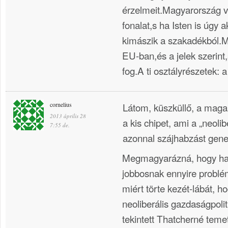
érzelmeit.Magyarország v
fonalat,s ha Isten is úgy
kimászik a szakadékból.M
EU-ban,és a jelek szerin
fog.A ti osztályrészetek: a
cornelius
Látom, küszküllő, a maga 
2013 április 28
a kis chipet, ami a „neolib
7:55 de.
azonnal szájhabzást gene
Megmagyarázná, hogy ha e
jobbosnak ennyire problé
miért törte kezét-lábát, h
neoliberális gazdaságpol
tekintett Thatcherné teme