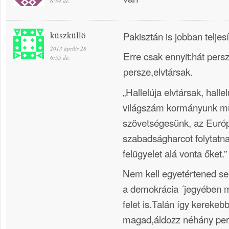
6:54 de.
küszküllö
Pakisztán is jobban teljesí
2013 április 28
Erre csak ennyit:hát pers
6:55 de.
persze,elvtársak.
„Hallelúja elvtársak, hallel
világszám kormányunk m
szövetségesünk, az Európ
szabadságharcot folytatn
felügyelet alá vonta őket.”
Nem kell egyetértened s
a demokrácia ´jegyében 
felet is.Talán így kerekeb
magad,áldozz néhány perc