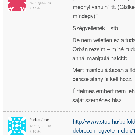
2013 április 28
megnyilvánulni itt. (Gizik
8:12 de.
mindegy).”
Szégyellenék…stb.
De nem véletlen ez a tudat
Orbán rezsim – minél tud
annál manipulálhatóbb.
Mert manipulálásban a fid
persze alany is kell hozz.
Értelmes embert nem lehe
saját szemének hisz.
Puchert János
http://www.stop.hu/belfold
2013 április 28
debreceni-egyetem-elen/
8:59 de.