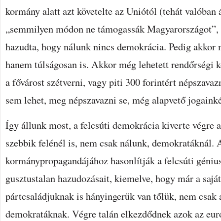
kormány alatt azt követelte az Uniótól (tehát valóban 
„semmilyen módon ne támogassák Magyarországot”, 
hazudta, hogy nálunk nincs demokrácia. Pedig akkor m
hanem túlságosan is. Akkor még lehetett rendőrségi k
a fővárost szétverni, vagy piti 300 forintért népszava
sem lehet, meg népszavazni se, még alapvető jogaink
Így állunk most, a felcsúti demokrácia kiverte végre 
szebbik felénél is, nem csak nálunk, demokratáknál. 
kormánypropagandájához hasonlítják a felcsúti génius
gusztustalan hazudozásait, kiemelve, hogy már a sajá
pártcsaládjuknak is hányingerük van tőlük, nem csak
demokratáknak. Végre talán elkezdődnek azok az eur