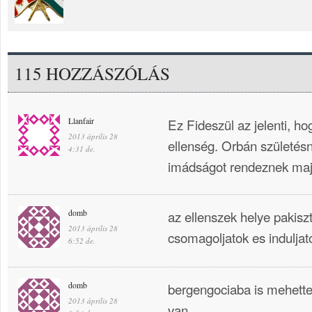
115 HOZZÁSZÓLÁS
Llanfair
Ez Fideszül az jelenti, ho
2013 április 28
ellenség. Orbán születés
4:31 de.
imádságot rendeznek majd
domb
az ellenszek helye pakisz
2013 április 28
csomagoljatok es indulj
6:52 de.
domb
bergengociaba is mehettek 
2013 április 28
van