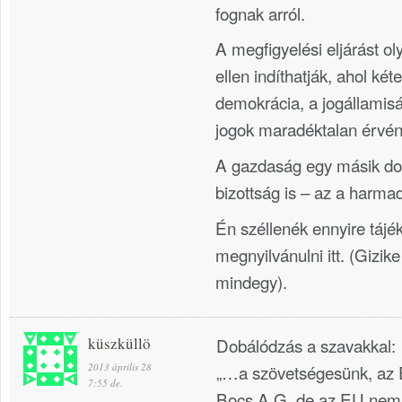
fognak arról.
A megfigyelési eljárást o
ellen indíthatják, ahol kéte
demokrácia, a jogállamisá
jogok maradéktalan érvény
A gazdaság egy másik dol
bizottság is – az a harmad
Én széllenék ennyire tájé
megnyilvánulni itt. (Gizik
mindegy).
küszküllö
Dobálódzás a szavakkal:
2013 április 28
„…a szövetségesünk, az 
7:55 de.
Bocs,A.G.,de az EU nem