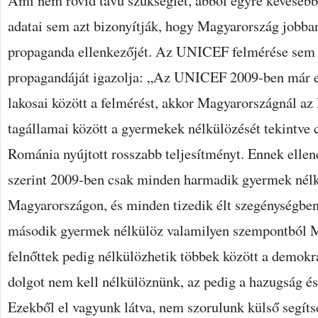
Ami nem rövid távú szükséglet, abból egyre keveseb
adatai sem azt bizonyítják, hogy Magyarország jobban 
propaganda ellenkezőjét. Az UNICEF felmérése sem 
propagandáját igazolja: „Az UNICEF 2009-ben már e
lakosai között a felmérést, akkor Magyarországnál az
tagállamai között a gyermekek nélkülözését tekintve 
Románia nyújtott rosszabb teljesítményt. Ennek ellen
szerint 2009-ben csak minden harmadik gyermek nélk
Magyarországon, és minden tizedik élt szegénységb
második gyermek nélkülöz valamilyen szempontból 
felnőttek pedig nélkülözhetik többek között a demokr
dolgot nem kell nélkülöznünk, az pedig a hazugság é
Ezekből el vagyunk látva, nem szorulunk külső segíts