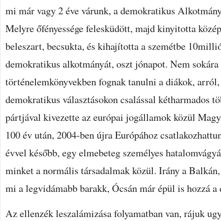
mi már vagy 2 éve várunk, a demokratikus Alkotmányu
Melyre őfényessége felesküdött, majd kinyitotta közé
beleszart, becsukta, és kihajította a szemétbe 10mil
demokratikus alkotmányát, oszt jónapot. Nem sokára 
történelemkönyvekben fognak tanulni a diákok, arról, 
demokratikus választásokon csalással kétharmados tö
pártjával kivezette az európai jogállamok közül Mag
100 év után, 2004-ben újra Európához csatlakozhattu
évvel később, egy elmebeteg személyes hatalomvágyátó
minket a normális társadalmak közül. Irány a Balkán,
mi a legvidámabb barakk, Ócsán már épül is hozzá a d
Az ellenzék leszalámizása folyamatban van, rájuk ug