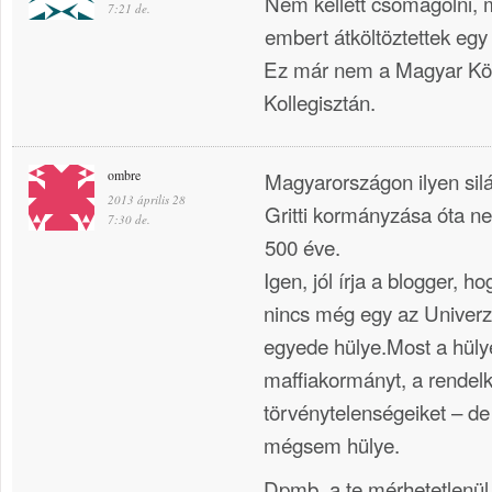
Nem kellett csomagolni,
7:21 de.
embert átköltöztettek eg
Ez már nem a Magyar Köz
Kollegisztán.
ombre
Magyarországon ilyen silá
2013 április 28
Gritti kormányzása óta ne
7:30 de.
500 éve.
Igen, jól írja a blogger, h
nincs még egy az Unive
egyede hülye.Most a hüly
maffiakormányt, a rendelk
törvénytelenségeiket – de
mégsem hülye.
Dpmb, a te mérhetetlenül 