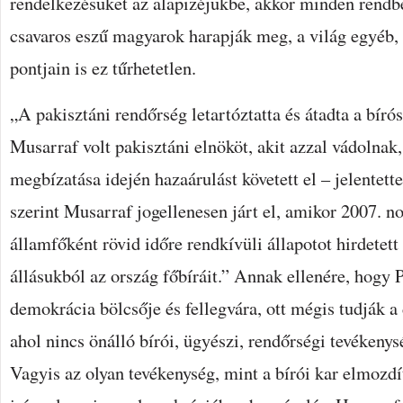
rendelkezésüket az alapizéjükbe, akkor minden rendbe
csavaros eszű magyarok harapják meg, a világ egyéb,
pontjain is ez tűrhetetlen.
„A pakisztáni rendőrség letartóztatta és átadta a bír
Musarraf volt pakisztáni elnököt, akit azzal vádolnak
megbízatása idején hazaárulást követett el – jelentett
szerint Musarraf jogellenesen járt el, amikor 2007. 
államfőként rövid időre rendkívüli állapotot hirdetett
állásukból az ország főbíráit.” Annak ellenére, hogy 
demokrácia bölcsője és fellegvára, ott mégis tudják a
ahol nincs önálló bírói, ügyészi, rendőrségi tevékenys
Vagyis az olyan tevékenység, mint a bírói kar elmozdí