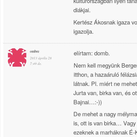
kultúrországban ilyen ta
diákjai.
Kertész Ákosnak igaza vo
igazolja.
ombre
elírtam: domb.
2013 április 28
Nem kell megyünk Berge
7:49 de.
itthon, a hazaáruló féláz
látnak. Pl. miért ne meh
Jurta van, birka van, és o
Bajnai…:-))
De mehet a nagy mélyma
is, ott is van birka… Vagy
ezeknek a marháknak É-Ko