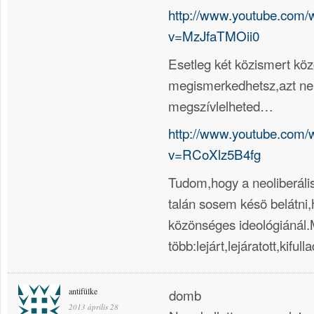
http://www.youtube.com/
v=MzJfaTMOii0
Esetleg két közismert közg
megismerkedhetsz,azt 
megszívlelheted…
http://www.youtube.com/
v=RCoXlz5B4fg
Tudom,hogy a neoliberáli
talán sosem késö belátni
közönséges ideológiánál.
több:lejárt,lejáratott,kiful
antifülke
domb
2013 április 28