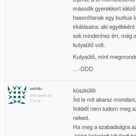
második gyerekkort idéz
hasonlítanak egy burkus 
irkálásaira: aki egyébként
sok mindenhez ért, még 
kutyaütő volt.
Kutyaütő, mint megmond
…-DDD
antifülke
küszküllö
2013 április 28
Írd le mit akarsz mondani,
7:34 de.
linkből nem tudom meg az
neked.
Ha meg a szabadságra a
„lejárt,lejáratott,kifulladt