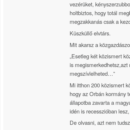
vezérüket, kényszerzubb
holtbiztos, hogy totál me
megzakkanás csak a kezd
Küszküllő elvtárs.
Mit akarsz a közgazdászo
„Esetleg két közismert kö
is megismerkedhetsz,az
megszívlelheted…”
Mi itthon 200 közismert k
hogy az Orbán kormány tel
állapotba zavarta a magy
idén is recesszióban lesz, 
De olvasni, azt nem tudsz