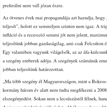
preferálni nem vall józan észre.
Az ötvenes évek mai propagandája azt hazudja, hogy
teljesít”, holott ez semmilyen szinten nem igaz. A trip
infláció és a recesszió semmi jót nem jelent, maxim
teljesítünk jobban gazdaságilag, ami csak Felcsúton 
Egy valamiben vagyunk világelsők, az az áfa-kulcsun
a szegény emberek adója. A szegények számának eme
jobban teljesítünk határozottan.
„Ma több szegény él Magyarországon, mint a Bokros-
kormány három év alatt nem tudta megfékezni a 2008-
elszegényedést. Sokan nem a lecsúszástól félnek, han