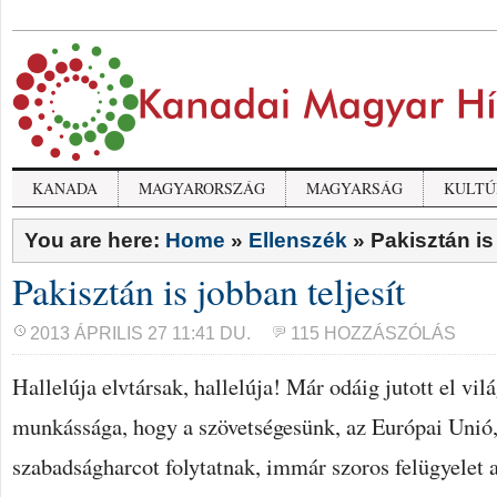
KANADA
MAGYARORSZÁG
MAGYARSÁG
KULTÚ
You are here:
Home
»
Ellenszék
»
Pakisztán is 
Pakisztán is jobban teljesít
2013 ÁPRILIS 27 11:41 DU.
115 HOZZÁSZÓLÁS
Hallelúja elvtársak, hallelúja! Már odáig jutott el v
munkássága, hogy a szövetségesünk, az Európai Unió,
szabadságharcot folytatnak, immár szoros felügyelet 