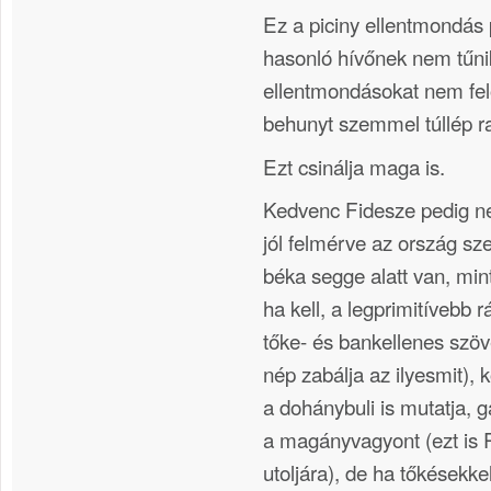
Ez a piciny ellentmondás
hasonló hívőnek nem tűnik
ellentmondásokat nem fel
behunyt szemmel túllép ra
Ezt csinálja maga is.
Kedvenc Fidesze pedig ne
jól felmérve az ország sze
béka segge alatt van, min
ha kell, a legprimitívebb rá
tőke- és bankellenes szö
nép zabálja az ilyesmit),
a dohánybuli is mutatja, gá
a magányvagyont (ezt is R
utoljára), de ha tőkésekkel