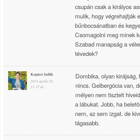
csupán csak a királyos a
mulik, hogy végrehajtják 
bűnbocsánatban és kegye
Csomagolni meg minek kel
Szabad manapság a vélem
tévedek?
Kopácsi Judith
Dombika, olyan kirájság,
2013 április 28
nincs. Gelbergócia van, 
11:37 de.
mélyen nem tisztelt hivei
a lábukat. Jobb, ha belet
nem, az sem izgat. de ki
tágasabb.