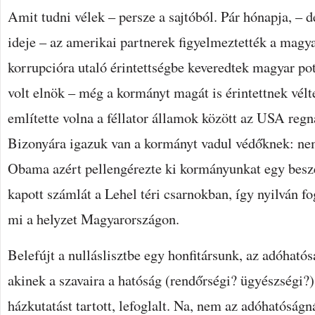
Amit tudni vélek – persze a sajtóból. Pár hónapja, – 
ideje – az amerikai partnerek figyelmeztették a magy
korrupcióra utaló érintettségbe keveredtek magyar po
volt elnök – még a kormányt magát is érintettnek vél
említette volna a féllator államok között az USA reg
Bizonyára igazuk van a kormányt vadul védőknek: ne
Obama azért pellengérezte ki kormányunkat egy bes
kapott számlát a Lehel téri csarnokban, így nyilván f
mi a helyzet Magyarországon.
Belefújt a nulláslisztbe egy honfitársunk, az adóhatós
akinek a szavaira a hatóság (rendőrségi? ügyészségi?)
házkutatást tartott, lefoglalt. Na, nem az adóhatóságn