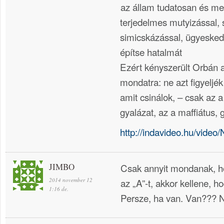
az állam tudatosan és me
terjedelmes mutyizással,
simicskázással, ügyesked
építse hatalmát
Ezért kényszerült Orbán a
mondatra: ne azt figyelj
amit csinálok, – csak az a
gyalázat, az a maffiátus, g
http://indavideo.hu/vide
JIMBO
Csak annyit mondanak, 
2014 november 12
az „A”-t, akkor kellene, h
1:16 de.
Persze, ha van. Van??? 