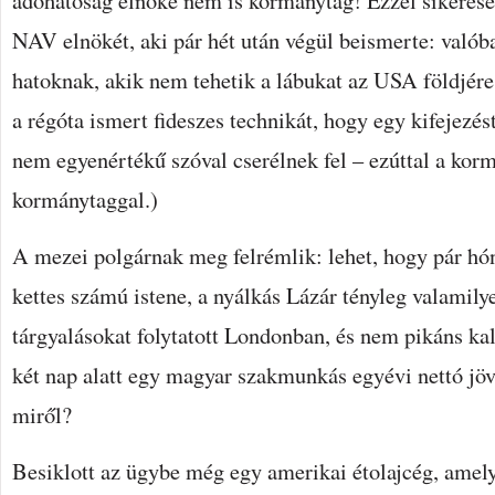
adóhatóság elnöke nem is kormánytag! Ezzel sikerese
NAV elnökét, aki pár hét után végül beismerte: valób
hatoknak, akik nem tehetik a lábukat az USA földjére.
a régóta ismert fideszes technikát, hogy egy kifejezé
nem egyenértékű szóval cserélnek fel – ezúttal a korm
kormánytaggal.)
A mezei polgárnak meg felrémlik: lehet, hogy pár hó
kettes számú istene, a nyálkás Lázár tényleg valamily
tárgyalásokat folytatott Londonban, és nem pikáns kal
két nap alatt egy magyar szakmunkás egyévi nettó jö
miről?
Besiklott az ügybe még egy amerikai étolajcég, amel