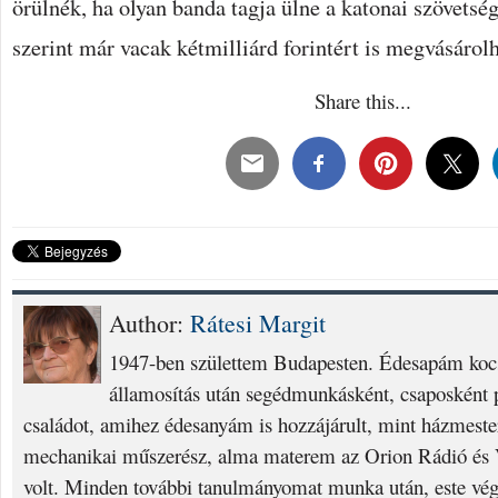
örülnék, ha olyan banda tagja ülne a katonai szövetsé
szerint már vacak kétmilliárd forintért is megvásárolh
Share this...
Author:
Rátesi Margit
1947-ben születtem Budapesten. Édesapám kocs
államosítás után segédmunkásként, csaposként p
családot, amihez édesanyám is hozzájárult, mint házmest
mechanikai műszerész, alma materem az Orion Rádió és V
volt. Minden további tanulmányomat munka után, este vég