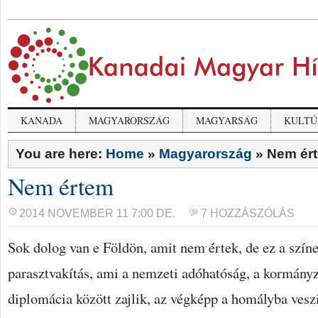
KANADA
MAGYARORSZÁG
MAGYARSÁG
KULTÚ
You are here:
Home
»
Magyarország
»
Nem ér
Nem értem
2014 NOVEMBER 11 7:00 DE.
7 HOZZÁSZÓLÁS
Sok dolog van e Földön, amit nem értek, de ez a szín
parasztvakítás, ami a nemzeti adóhatóság, a kormányz
diplomácia között zajlik, az végképp a homályba vesz