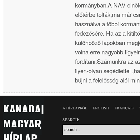
kormányban.A NAV elnöké
előtérbe tolták,ma már cs
használva a többi kormán
fedezésére. Ha az a kitiltó
különböző lapokban megj
volna erre nagyobb figyel
fordítani.Számunkra az a
ilyen-olyan segédlettel ,h
bújni a felelősség alól min
KANADAI
A HÍRLAPRÓL
ENGLISH
FRANÇAIS
MAGYAR
SEARCH:
HÍRLAP