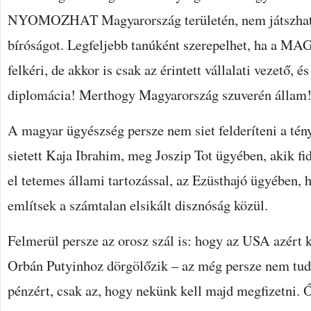
NYOMOZHAT Magyarország területén, nem játszhat 
bíróságot. Legfeljebb tanúként szerepelhet, ha 
felkéri, de akkor is csak az érintett vállalati vezető,
diplomácia! Merthogy Magyarország szuverén állam! 
A magyar ügyészség persze nem siet felderíteni a té
sietett Kaja Ibrahim, meg Joszip Tot ügyében, akik fi
el tetemes állami tartozással, az Ezüsthajó ügyében, 
említsek a számtalan elsikált disznóság közül.
Felmerül persze az orosz szál is: hogy az USA azért 
Orbán Putyinhoz dörgölőzik – az még persze nem tu
pénzért, csak az, hogy nekünk kell majd megfizetni.