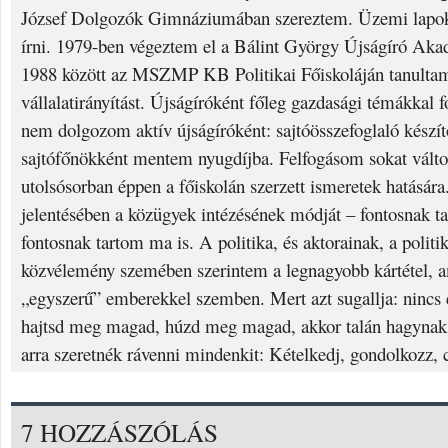
József Dolgozók Gimnáziumában szereztem. Üzemi lapok
írni. 1979-ben végeztem el a Bálint György Újságíró Aka
1988 között az MSZMP KB Politikai Főiskoláján tanulta
vállalatirányítást. Újságíróként főleg gazdasági témákkal 
nem dolgozom aktív újságíróként: sajtóösszefoglaló készí
sajtófőnökként mentem nyugdíjba. Felfogásom sokat válto
utolsósorban éppen a főiskolán szerzett ismeretek hatására.
jelentésében a közügyek intézésének módját – fontosnak t
fontosnak tartom ma is. A politika, és aktorainak, a politi
közvélemény szemében szerintem a legnagyobb kártétel, am
„egyszerű” emberekkel szemben. Mert azt sugallja: nincs e
hajtsd meg magad, húzd meg magad, akkor talán hagynak 
arra szeretnék rávenni mindenkit: Kételkedj, gondolkozz, 
7 HOZZÁSZÓLÁS