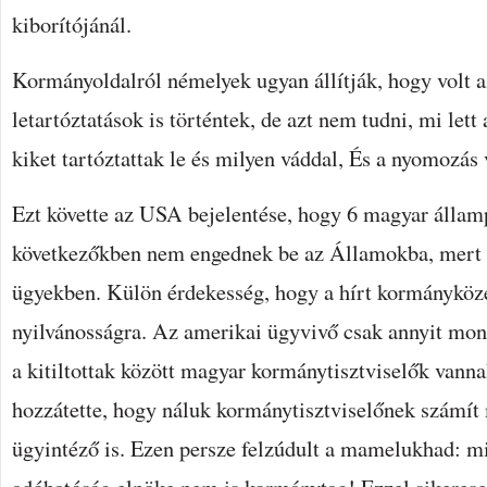
kiborítójánál.
Kormányoldalról némelyek ugyan állítják, hogy volt 
letartóztatások is történtek, de azt nem tudni, mi let
kiket tartóztattak le és milyen váddal, És a nyomozás 
Ezt követte az USA bejelentése, hogy 6 magyar állam
következőkben nem engednek be az Államokba, mert é
ügyekben. Külön érdekesség, hogy a hírt kormányköze
nyilvánosságra. Az amerikai ügyvivő csak annyit mon
a kitiltottak között magyar kormánytisztviselők vanna
hozzátette, hogy náluk kormánytisztviselőnek számít 
ügyintéző is. Ezen persze felzúdult a mamelukhad: 