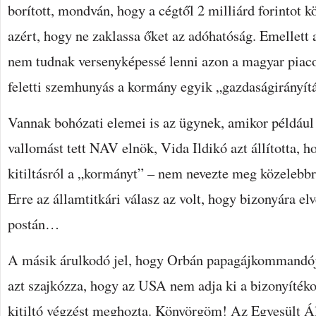
borított, mondván, hogy a cégtől 2 milliárd forintot kö
azért, hogy ne zaklassa őket az adóhatóság. Emellett a
nem tudnak versenyképessé lenni azon a magyar piaco
feletti szemhunyás a kormány egyik „gazdaságirányítá
Vannak bohózati elemei is az ügynek, amikor példáu
vallomást tett NAV elnök, Vida Ildikó azt állította, ho
kitiltásról a „kormányt” – nem nevezte meg közelebbr
Erre az államtitkári válasz az volt, hogy bizonyára elve
postán…
A másik árulkodó jel, hogy Orbán papagájkommandój
azt szajkózza, hogy az USA nem adja ki a bizonyítéko
kitiltó végzést meghozta. Könyörgöm! Az Egyesült