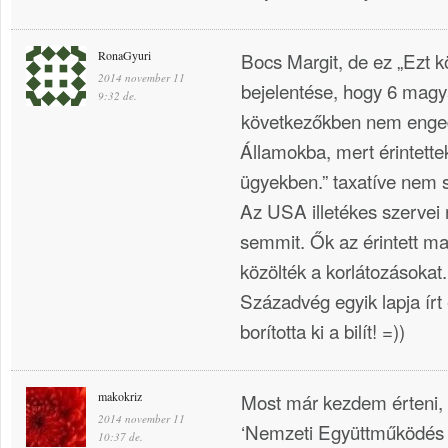
RonaGyuri
Bocs Margit, de ez „Ezt 
2014 november 11
bejelentése, hogy 6 magy
9:32 de.
következőkben nem enge
Államokba, mert érintette
ügyekben.” taxatíve nem 
Az USA illetékes szervei 
semmit. Ők az érintett 
közölték a korlátozásoka
Századvég egyik lapja írt 
borította ki a bilít! =))
makokriz
Most már kezdem érteni, m
2014 november 11
‘Nemzeti Együttműködés
10:37 de.