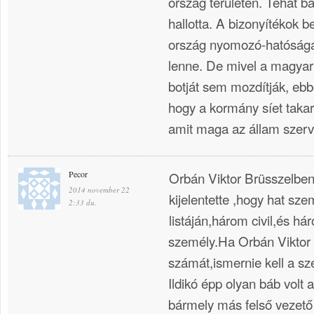
ország területén. Tehát ba
hallotta. A bizonyítékok b
ország nyomozó-hatóságá
lenne. De mivel a magyar
botját sem mozdítják, ebbő
hogy a kormány síet takarg
amit maga az állam szerve
Pecor
Orbán Viktor Brüsszelben 
2014 november 22
kijelentette ,hogy hat szem
2:33 du.
listáján,három civil,és h
személy.Ha Orbán Viktor is
számát,ismernie kell a sz
Ildikó épp olyan báb volt
bármely más felső vezető