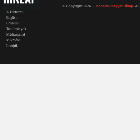
© Copyright 2026 —
Kanadai Magyar Hírlap
. Al
A Hírlapról
English
Français
Tanulmányok
Médiaajánlat
Mikrofon
Interjúk