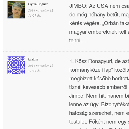
Gyula Bognar
JIMBO: Az USA nem csak 
2014 november 12
de még néhány betűt, majd
11:27 de.
kérés végére. „Orbán takar
magyar embereknek kell 
tenni.
talalom
1. Kösz Ronagyuri, de azt
2014 november 12
kormányközeli lap” közöl
11:43 de.
megbízott később borította
tíznél kevesebb emberről 
Jimbo! Nem hit, hanem bi
lenne az ügy. Bizonyíték
hatóság szerezhet, nem e
testület. Főként nem egy 