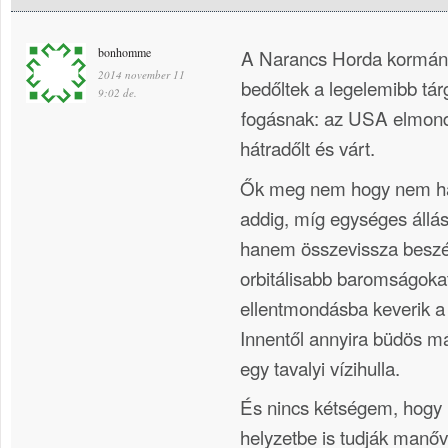
bonhomme
A Narancs Horda kormány
2014 november 11
bedőltek a legelemibb tár
9:02 de.
fogásnak: az USA elmondt
hátradőlt és várt.
Ők meg nem hogy nem hal
addig, míg egységes állás
hanem összevissza beszél
orbitálisabb baromságokat,
ellentmondásba keverik a 
Innentől annyira büdös má
egy tavalyi vízihulla.
És nincs kétségem, hogy
helyzetbe is tudják manő