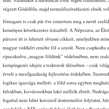
sem. Valamikor a harmincas évek végén születhetett,
végzett Gödöllőn, majd termelőszövetkezeti elnök vol
Jómagam is csak pár éve ismertem meg a nevét szelí
keményen következetes írásaiból. A Népszava, az Élet
párszor itt is lehetett olvasni cikkeit, amelyekben min
magyar vidékért emelte föl a szavát. Nem csapkodta a
ripacskodva „magyar földünk” védelmében, nem szalo
kempingezés idején a traktorok üléseiben – csak világ
érvelt a mezőgazdaság fejlesztése érdekében. Szenved
logikus igazsága mellett: a föld sorsa egyben meghatá
falvakban, kisvárosokban lakó milliók életét. Nadrágs
fogattal nem lehet korszerű árutermelést folytatni, bá
gondolják a XIX. századi falusi életképet a flaszterko