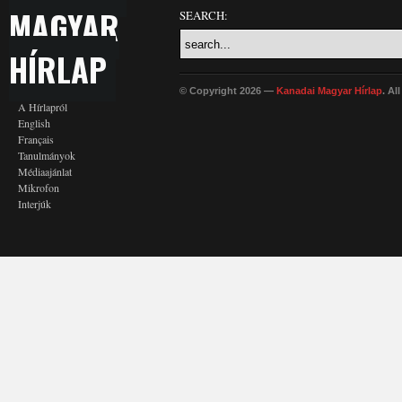
MAGYAR
SEARCH:
HÍRLAP
© Copyright 2026 —
Kanadai Magyar Hírlap
. Al
A Hírlapról
English
Français
Tanulmányok
Médiaajánlat
Mikrofon
Interjúk