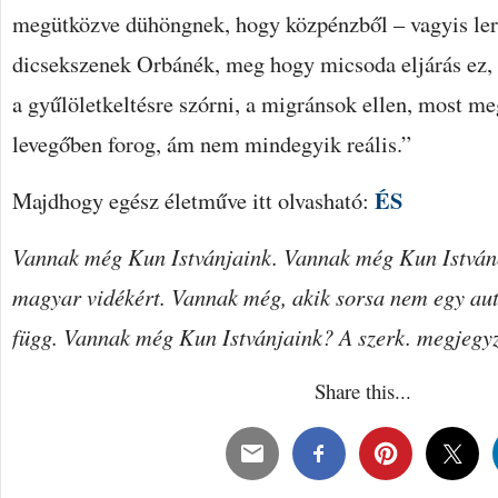
megütközve dühöngnek, hogy közpénzből – vagyis ler
dicsekszenek Orbánék, meg hogy micsoda eljárás ez,
a gyűlöletkeltésre szórni, a migránsok ellen, most me
levegőben forog, ám nem mindegyik reális.”
ÉS
Majdhogy egész életműve itt olvasható:
Vannak még Kun Istvánjaink. Vannak még Kun Istváno
magyar vidékért. Vannak még, akik sorsa nem egy autó
függ. Vannak még Kun Istvánjaink? A szerk. megjegyz
Share this...