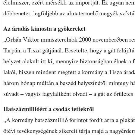
élelmiszer, ezért mérsékli az importját. Ez ugyan nem
döbbenetet, legföljebb az almatermelő megyék szívtá
Az áradás kimosta a gyökereket
„Orbán Viktor miniszterelnök 2000 novemberében r
Tarpán, a Tisza gátjánál. Ecsetelte, hogy a gát felújí
helyzet alakult itt ki, mennyire biztonságban élnek a 
lakói, hiszen mindent megtett a kormány a Tisza ára
három hónap múltán a beszéd helyszínétől mintegy 
súvadt – vagyis fagylaltként olvadt – a gát az őrülete
Hatszázmillióért a csodás tettekről
„A kormány hatszázmillió forintot fordít arra a plak
ötévi tevékenységének sikereit tárja majd a nagyérde