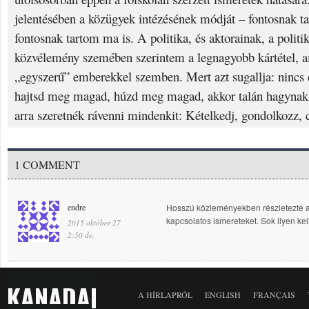
jelentésében a közügyek intézésének módját – fontosnak t
fontosnak tartom ma is. A politika, és aktorainak, a politi
közvélemény szemében szerintem a legnagyobb kártétel, am
„egyszerű” emberekkel szemben. Mert azt sugallja: nincs e
hajtsd meg magad, húzd meg magad, akkor talán hagynak 
arra szeretnék rávenni mindenkit: Kételkedj, gondolkozz, 
1 COMMENT
endre
Hosszú közleményekben részletezte 
kapcsolatos ismereteket. Sok ilyen kel
2015 október 27
2:50 de.
KANADAI
A HÍRLAPRÓL
ENGLISH
FRANÇAIS