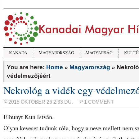
KANADA
MAGYARORSZÁG
MAGYARSÁG
KULTÚ
You are here:
Home
»
Magyarország
»
Nekroló
védelmezőjéért
Nekrológ a vidék egy védelmező
2015 OKTÓBER 26 2:33 DU.
1 COMMENT
Elhunyt Kun István.
Olyan keveset tudunk róla, hogy a neve mellett nem sz