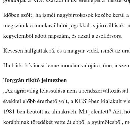
Időben szólt: ha ismét nagybirtokosok kezébe kerül a 
megszűnik a munkavállalói jogokkal is járó állásuk: 
kegyelemből adott napszám, és azzal a zsellérsors.
Kevesen hallgattak rá, és a magyar vidék ismét az ura
Ha bárki kíváncsi lenne mondanivalójára, íme, a sze
Torgyán rikító jelmezben
„Az agrárvilág lelassulása nem a rendszerváltozással
évekkel előbb érezhető volt, a KGST-ben kialakult vi
1981-ben beütött az almakrach. Mit jelentett? Azt, h
korábbinak töredékét vette át ebből a gyümölcsből, 