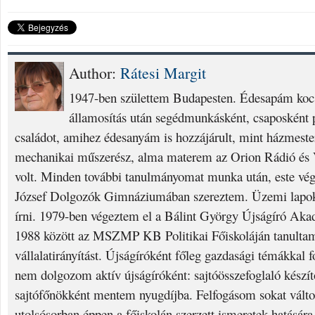
Author:
Rátesi Margit
1947-ben születtem Budapesten. Édesapám kocs
államosítás után segédmunkásként, csaposként p
családot, amihez édesanyám is hozzájárult, mint házmest
mechanikai műszerész, alma materem az Orion Rádió és V
volt. Minden további tanulmányomat munka után, este vég
József Dolgozók Gimnáziumában szereztem. Üzemi lapok
írni. 1979-ben végeztem el a Bálint György Újságíró Aka
1988 között az MSZMP KB Politikai Főiskoláján tanulta
vállalatirányítást. Újságíróként főleg gazdasági témákkal 
nem dolgozom aktív újságíróként: sajtóösszefoglaló készí
sajtófőnökként mentem nyugdíjba. Felfogásom sokat válto
utolsósorban éppen a főiskolán szerzett ismeretek hatására.