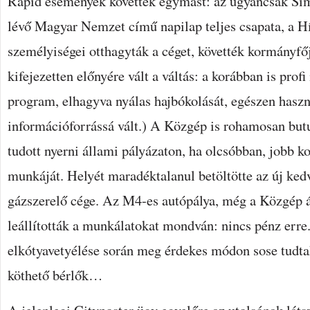
Rapid események követték egymást: az ugyancsak Sim
lévő Magyar Nemzet című napilap teljes csapata, a Hí
személyiségei otthagyták a céget, követték kormányf
kifejezetten előnyére vált a váltás: a korábban is pr
program, elhagyva nyálas hajbókolását, egészen hasz
információforrássá vált.) A Közgép is rohamosan but
tudott nyerni állami pályázaton, ha olcsóbban, jobb k
munkáját. Helyét maradéktalanul betöltötte az új kedve
gázszerelő cége. Az M4-es autópálya, még a Közgép á
leállították a munkálatokat mondván: nincs pénz erre
elkótyavetyélése során meg érdekes módon sose tudta
köthető bérlők…