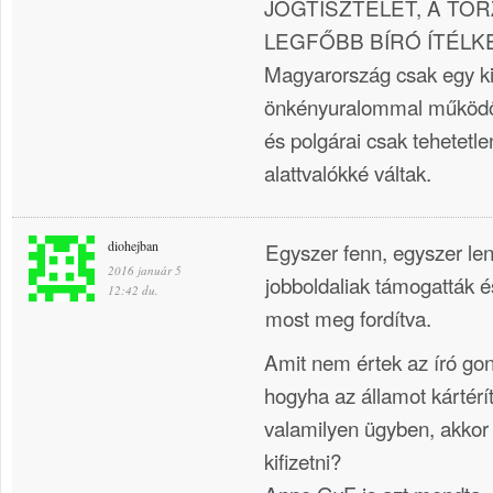
JOGTISZTELET, A TÖ
LEGFŐBB BÍRÓ ÍTÉLK
Magyarország csak egy kis
önkényuralommal működő,
és polgárai csak tehetetl
alattvalókké váltak.
diohejban
Egyszer fenn, egyszer le
2016 január 5
jobboldaliak támogatták é
12:42 du.
most meg fordítva.
Amit nem értek az író go
hogyha az államot kártérít
valamilyen ügyben, akkor 
kifizetni?