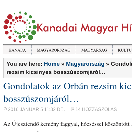
KANADA
MAGYARORSZÁG
MAGYARSÁG
KULTÚ
You are here:
Home
»
Magyarország
»
Gondol
rezsim kicsinyes bosszúszomjáról…
Gondolatok az Orbán rezsim kic
bosszúszomjáról…
2016 JANUÁR 5 11:32 DE.
14 HOZZÁSZÓLÁS
Az Újesztendő kemény faggyal, hóeséssel köszöntött