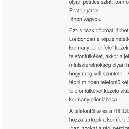
olyan pesties szint, komf
Pesten járok.
Itthon vagyok.
Ezt is csak döbrögi léphe
Londonban elképzelhetetle
kormány „ellenfele” kezeln
telefonfülkéket, akkor a je
miniszterelnökség olyan h
hogy meg kell szüntetni. „
tépni minden telefonfülkét
telefonfülkéket kezelő akár
kormány ellenlábasa.
A telefonfülke és a HI
hozzá tartozik a komfort 
Igaz, azokat a régi pesti t