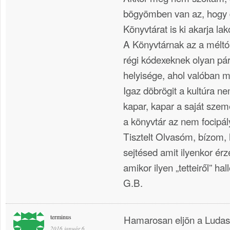
bögyömben van az, hogy 
Könyvtárat is ki akarja lak
A Könyvtárnak az a méltó
régi kódexeknek olyan pá
helyisége, ahol valóban 
Igaz döbrögit a kultúra ne
kapar, kapar a saját sze
a könyvtár az nem focipál
Tisztelt Olvasóm, bízom,
sejtésed amit ilyenkor ér
amikor ilyen „tetteiről” hall
G.B.
terminus
Hamarosan eljön a Ludas
2016 január 6