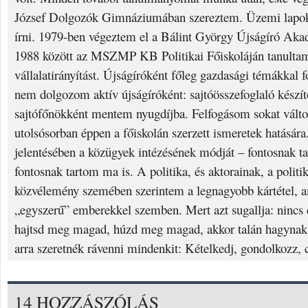
József Dolgozók Gimnáziumában szereztem. Üzemi lapok
írni. 1979-ben végeztem el a Bálint György Újságíró Aka
1988 között az MSZMP KB Politikai Főiskoláján tanulta
vállalatirányítást. Újságíróként főleg gazdasági témákkal 
nem dolgozom aktív újságíróként: sajtóösszefoglaló készí
sajtófőnökként mentem nyugdíjba. Felfogásom sokat válto
utolsósorban éppen a főiskolán szerzett ismeretek hatására.
jelentésében a közügyek intézésének módját – fontosnak t
fontosnak tartom ma is. A politika, és aktorainak, a politi
közvélemény szemében szerintem a legnagyobb kártétel, am
„egyszerű” emberekkel szemben. Mert azt sugallja: nincs e
hajtsd meg magad, húzd meg magad, akkor talán hagynak 
arra szeretnék rávenni mindenkit: Kételkedj, gondolkozz, 
14 HOZZÁSZÓLÁS