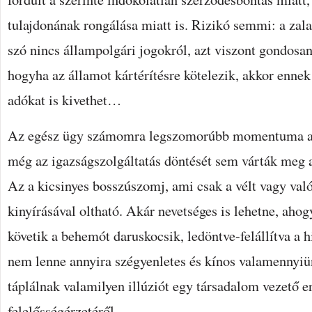
tulajdonának rongálása miatt is. Rizikó semmi: a za
szó nincs állampolgári jogokról, azt viszont gondosa
hogyha az államot kártérítésre kötelezik, akkor ennek
adókat is kivethet…
Az egész ügy számomra legszomorúbb momentuma az 
még az igazságszolgáltatás döntését sem várták meg 
Az a kicsinyes bosszúszomj, ami csak a vélt vagy valós
kinyírásával oltható. Akár nevetséges is lehetne, aho
követik a behemót daruskocsik, ledöntve-felállítva a 
nem lenne annyira szégyenletes és kínos valamennyi
táplálnak valamilyen illúziót egy társadalom vezető e
felelősségérzetéről…