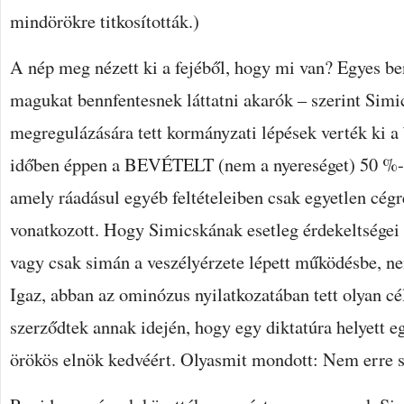
mindörökre titkosították.)
A nép meg nézett ki a fejéből, hogy mi van? Egyes b
magukat bennfentesnek láttatni akarók – szerint Simi
megregulázására tett kormányzati lépések verték ki a 
időben éppen a BEVÉTELT (nem a nyereséget) 50 %-ra
amely ráadásul egyéb feltételeiben csak egyetlen cég
vonatkozott. Hogy Simicskának esetleg érdekeltségei l
vagy csak simán a veszélyérzete lépett működésbe, ne
Igaz, abban az ominózus nyilatkozatában tett olyan cé
szerződtek annak idején, hogy egy diktatúra helyett e
örökös elnök kedvéért. Olyasmit mondott: Nem erre s