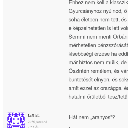
Ehhez nem kell a klasszi
Gyurcsányhoz nyúlnod, ő 
soha életben nem tett, és
elképzelhetetlen is lett vo
Semmi nem menti Orbán k
mérhetetlen pénzszórását 
kisebbségi érzése ha edd
már biztos nem múlik, de 
Őszintén remélem, és vá
büntetését elnyeri, és so
amit ezzel az országgal é
hatalmi őrületből tesz/tett!
Le5I1eL
Hát nem „aranyos”?
2016 január 6
.
1:51 de.