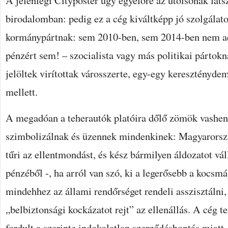
A jelenlegi Cityposter ügy egyelőre az utolsónak láts
birodalomban: pedig ez a cég kiváltképp jó szolgálatot
kormánypártnak: sem 2010-ben, sem 2014-ben nem adt
pénzért sem! – szocialista vagy más politikai pártokn
jelöltek virítottak városszerte, egy-egy keresztényde
mellett.
A megadóan a teherautók platóira dőlő zömök vashen
szimbolizálnak és üzennek mindenkinek: Magyarorsz
tűri az ellentmondást, és kész bármilyen áldozatot vál
pénzéből -, ha arról van szó, ki a legerősebb a kocs
mindehhez az állami rendőrséget rendeli asszisztálni
„belbiztonsági kockázatot rejt” az ellenállás. A cég 
fordult a szerinte indokolatlan szerződésbontás miatt