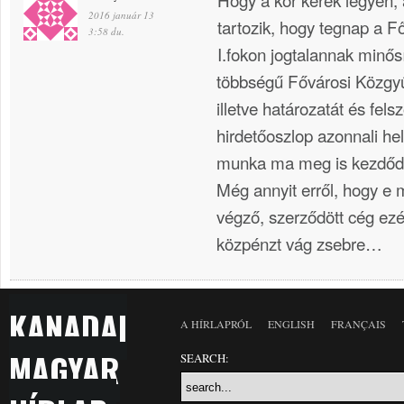
2016 január 13
tartozik, hogy tegnap a 
3:58 du.
I.fokon jogtalannak minős
többségű Fővárosi Közgyű
illetve határozatát és felsz
hirdetőoszlop azonnali hel
munka ma meg is kezdődö
Még annyit erről, hogy e
végző, szerződött cég ezé
közpénzt vág zsebre…
KANADAI
A HÍRLAPRÓL
ENGLISH
FRANÇAIS
MAGYAR
SEARCH: