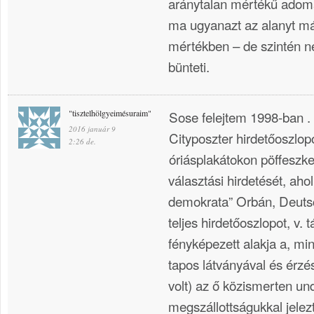
aránytalan mértékű adomá
ma ugyanazt az alanyt má
mértékben – de szintén n
bünteti.
"tisztelhölgyeimésuraim"
Sose felejtem 1998-ban . e
2016 január 9
Cityposzter hirdetőoszlo
2:26 de.
óriásplakátokon pöffeszk
választási hirdetését, ahol
demokrata” Orbán, Deuts
teljes hirdetőoszlopot, v. tá
fényképezett alakja a, mi
tapos látványával és érzés
volt) az ő közismerten und
megszállottságukkal jelez