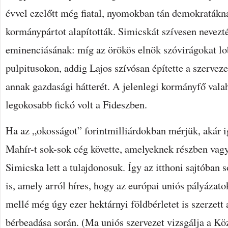
évvel ezelőtt még fiatal, nyomokban tán demokratákna
kormánypártot alapították. Simicskát szívesen nevezté
eminenciásának: míg az örökös elnök szóvirágokat lo
pulpitusokon, addig Lajos szívósan építette a szervez
annak gazdasági hátterét. A jelenlegi kormányfő vala
legokosabb fickó volt a Fideszben.
Ha az „okosságot” forintmilliárdokban mérjük, akár ig
Mahír-t sok-sok cég követte, amelyeknek részben vagy
Simicska lett a tulajdonosuk. Így az itthoni sajtóban
is, amely arról híres, hogy az európai uniós pályázat
mellé még úgy ezer hektárnyi földbérletet is szerzett 
bérbeadása során. (Ma uniós szervezet vizsgálja a Kö