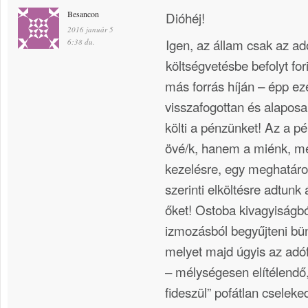
Besancon
Dióhéj!
2016 január 5
Igen, az állam csak az ad
6:38 du.
költségvetésbe befolyt for
más forrás híján – épp ez
visszafogottan és alaposa
költi a pénzünket! Az a 
övé/k, hanem a miénk, m
kezelésre, egy meghatároz
szerinti elköltésre adtunk á
őket! Ostoba kivagyiságbó
izmozásból begyűjteni bün
melyet majd úgyis az adóf
– mélységesen elítélendő, 
fideszül” pofátlan cseleke