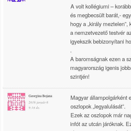
A volt kollégiumi – korább
és megbecsült barát,- egys
hogy a „király meztelen”, 
a nemzetvezető testvér az
igyekszik bebizonyítani ho
.
A baromságnak ezen a szin
magyarország igenis jobban
szintjén!
Georgina Bojana
Magyar állampolgárként e
2016 január 6
oszlopok „legyalulását”.
9:34 de.
Ezek az oszlopok már na
infót az utcán járóknak. E