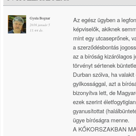
Gyula Bognar
Az egész ügyben a legfo
2016 január 5
képviselők, akiknek semmi
11:44 de.
mint egy utcaseprőnek, 
a szerződésbontás jogoss
az a bíróság kizárólagos 
törvényt sértenek büntetle
Durban szólva, ha valakit
gyilkossággal, azt a bírósá
bizonyítva lett, de Magya
ezek szerint életfogytigla
gyanusítottat (halálbünteté
ügye bíróságra menne.
A KŐKORSZAKBAN MA