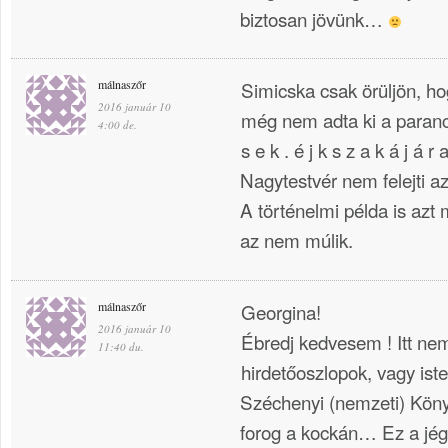
biztosan jövünk…
málnaszőr
Simicska csak örüljön, ho
2016 január 10
még nem adta ki a parancso
4:00 de.
s e k . é j k s z a k á j á r
Nagytestvér nem felejti azt
A történelmi példa is azt m
az nem múlik.
málnaszőr
Georgina!
2016 január 10
Ébredj kedvesem ! Itt ne
11:40 du.
hirdetőoszlopok, vagy ist
Széchenyi (nemzeti) Köny
forog a kockán… Ez a jég