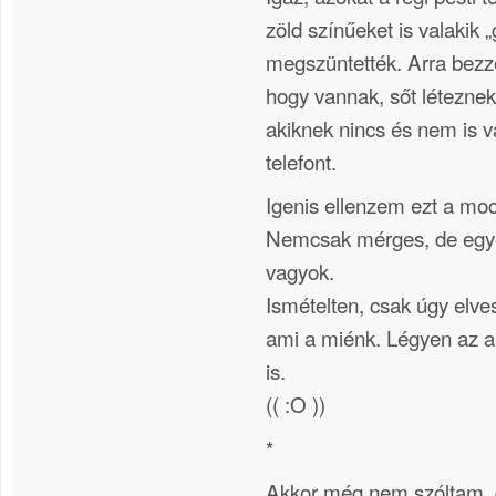
zöld színűeket is valakik 
megszüntették. Arra bezz
hogy vannak, sőt létezne
akiknek nincs és nem is v
telefont.
Igenis ellenzem ezt a moc
Nemcsak mérges, de egy
vagyok.
Ismételten, csak úgy elve
ami a miénk. Légyen az a
is.
(( :O ))
*
Akkor még nem szóltam, 