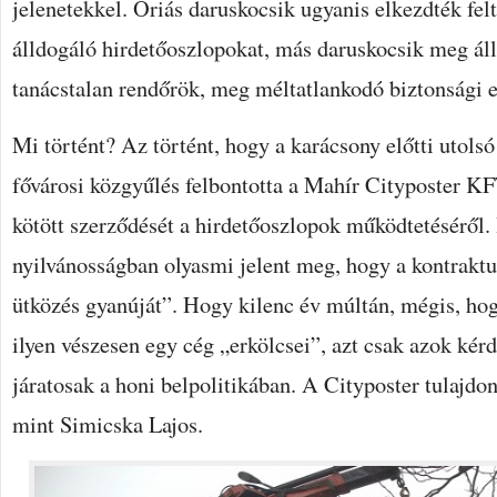
jelenetekkel. Óriás daruskocsik ugyanis elkezdték fel
álldogáló hirdetőoszlopokat, más daruskocsik meg állí
tanácstalan rendőrök, meg méltatlankodó biztonsági
Mi történt? Az történt, hogy a karácsony előtti utolsó
fővárosi közgyűlés felbontotta a Mahír Cityposter KF
kötött szerződését a hirdetőoszlopok működtetéséről.
nyilvánosságban olyasmi jelent meg, hogy a kontraktus
ütközés gyanúját”. Hogy kilenc év múltán, mégis, h
ilyen vészesen egy cég „erkölcsei”, azt csak azok kér
járatosak a honi belpolitikában. A Cityposter tulajd
mint Simicska Lajos.