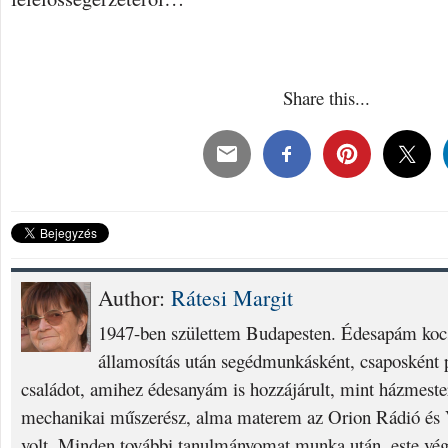
Share this...
Author:
Rátesi Margit
1947-ben születtem Budapesten. Édesapám kocs
államosítás után segédmunkásként, csaposként p
családot, amihez édesanyám is hozzájárult, mint házmest
mechanikai műszerész, alma materem az Orion Rádió és V
volt. Minden további tanulmányomat munka után, este vég