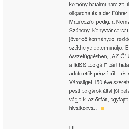
kemény hatalmi harc zajli
oligarcha és a der Führer 
Másrészről pedig, a Nemz
Széhenyi Könyvtár sorsát
jövendő kormányzói rezide
székhelye determinálja. E
összefüggésben, „AZ Ő” ö
a fidSS „polgári” párt hat
adófizetők pénzéből – és 
Városliget 150 éve szeretet
pesti polgárok által jól bel
vágja ki az ősfáit, egyfaj
hivatkozva…
˙
UI.