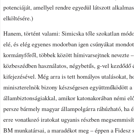
potenciáját, amellyel rendre egyedül látszott alkalma
elköltésére.)
Hanem, történt valami: Simicska tőle szokatlan módon
elé, és elég egyenes modorban igen csúnyákat mondott
kormányfőről, többek között hímivarsejtnek nevezte 
közbeszédben használatos, négybetűs, g-vel kezdődő 
kifejezésével. Még arra is tett homályos utalásokat, 
miniszterelnök bizony készségesen együttműködött a 
állambiztonságiakkal, amikor katonakorában némi előn
persze bármely magyar állampolgárra ráhúzható, ha él
erre vonatkozó iratokat ugyanis részben megsemmisít
BM munkatársai, a maradékot meg – éppen a Fidesz s