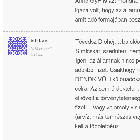
Anno GyF is azt mondta, 
igaza volt, hogy az állam
amit adó formájában besz
talalom
Tévedsz Dióhéj: a balold
2016 január 5
Simicskát, szerintem nem 
3:15 du.
Igen, az államnak nincs 
adókból fizet. Csakhogy 
RENDKÍVÜLI különadókat i
célra. Az sem érdektelen
elköveti a törvénytelensé
fizeti -, vagy valamely v
(árvíz, más természeti vag
kell a többletpénz…