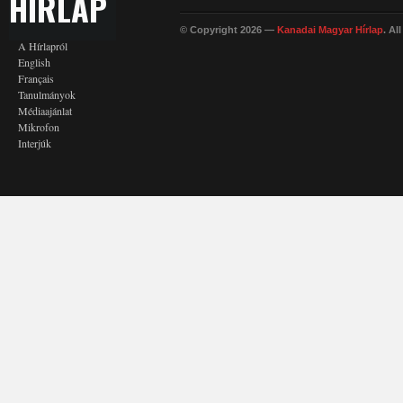
HÍRLAP
© Copyright 2026 —
Kanadai Magyar Hírlap
. Al
A Hírlapról
English
Français
Tanulmányok
Médiaajánlat
Mikrofon
Interjúk