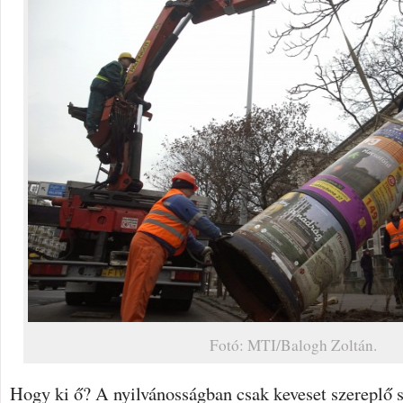
Fotó: MTI/Balogh Zoltán.
Hogy ki ő? A nyilvánosságban csak keveset szereplő 