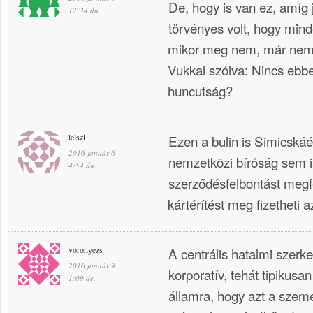
De, hogy is van ez, amíg j
12:34 du.
törvényes volt, hogy mind
mikor meg nem, már ne
Vukkal szólva: Nincs ebb
huncutság?
lelszi
Ezen a bulin is Simicská
2016 január 6
nemzetközi bíróság sem i
4:54 du.
szerződésfelbontást megfe
kártérítést meg fizetheti a
voronyezs
A centrális hatalmi szerke
2016 január 9
korporatív, tehát tipikusan .
1:09 de.
államra, hogy azt a szemé