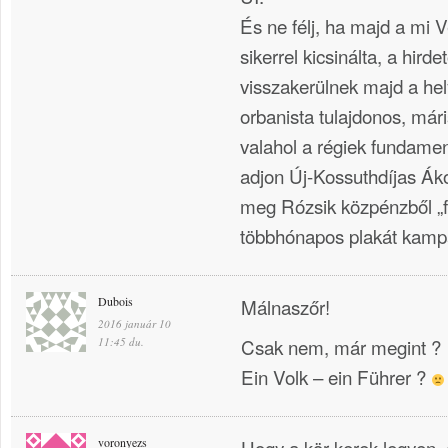
És ne félj, ha majd a mi 
sikerrel kicsinálta, a hird
visszakerülnek majd a helyü
orbanista tulajdonos, mári
valahol a régiek fundame
adjon Új-Kossuthdíjas Ák
meg Rózsik közpénzből „fe
többhónapos plakát kam
Dubois
Málnaszőr!
2016 január 10
Csak nem, már megint ?
11:45 du.
Ein Volk – ein Führer ?
voronyezs
Hogy a kör kerek legyen, 