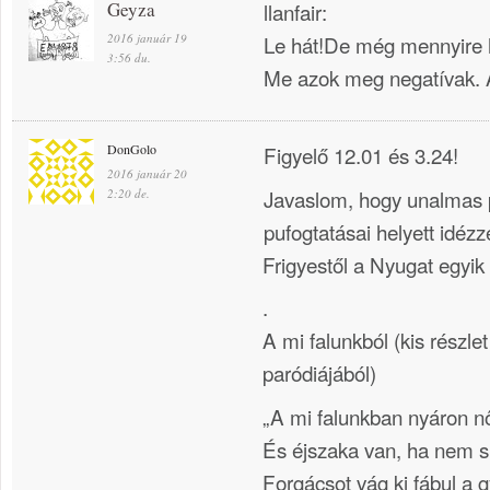
Geyza
llanfair:
2016 január 19
Le hát!De még mennyire h
3:56 du.
Me azok meg negatívak. 
DonGolo
Figyelő 12.01 és 3.24!
2016 január 20
Javaslom, hogy unalmas
2:20 de.
pufogtatásai helyett idézz
Frigyestől a Nyugat egyik
.
A mi falunkból (kis részlet 
paródiájából)
„A mi falunkban nyáron n
És éjszaka van, ha nem s
Forgácsot vág ki fábul a g