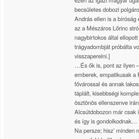
becsületes dobozi polgáro
András ellen is a bíróság 
az a Mészáros Lőrinc st
nagybirtokos által ellopot
trágyadombját próbálta vol
visszaperelni.]
…És ők is, pont az ilyen –
emberek, empatikusak a F
fővárossal és annak lak
táplált, kisebbségi kompl
ösztönös ellenszenve irán
Alcsútdobozon már csak íg
és így is gondolkodnak…
Na persze; hisz’ minden 