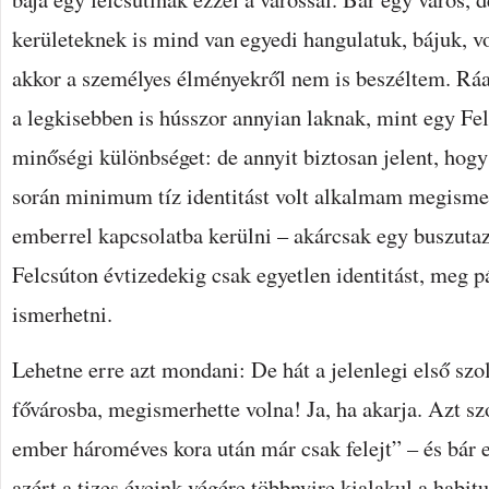
kerületeknek is mind van egyedi hangulatuk, bájuk, vo
akkor a személyes élményekről nem is beszéltem. Ráa
a legkisebben is hússzor annyian laknak, mint egy Fe
minőségi különbséget: de annyit biztosan jelent, ho
során minimum tíz identitást volt alkalmam megismer
emberrel kapcsolatba kerülni – akárcsak egy buszutazá
Felcsúton évtizedekig csak egyetlen identitást, meg p
ismerhetni.
Lehetne erre azt mondani: De hát a jelenlegi első szo
fővárosba, megismerhette volna! Ja, ha akarja. Azt 
ember hároméves kora után már csak felejt” – és bár e
azért a tizes éveink végére többnyire kialakul a habit