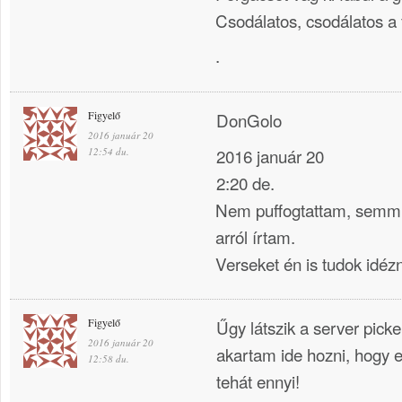
Csodálatos, csodálatos a f
.
Figyelő
DonGolo
2016 január 20
2016 január 20
12:54 du.
2:20 de.
Nem puffogtattam, semmit
arról írtam.
Verseket én is tudok idézni
Figyelő
Űgy látszik a server pickel
2016 január 20
akartam ide hozni, hogy e
12:58 du.
tehát ennyi!