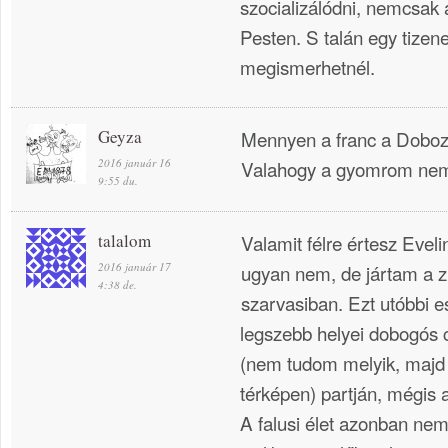
szocializálódni, nemcsak 
Pesten. S talán egy tizene
megismerhetnél.
Geyza
Mennyen a franc a Doboz
2016 január 16
Valahogy a gyomrom nem b
9:55 du.
talalom
Valamit félre értesz Evel
2016 január 17
ugyan nem, de jártam a z
4:38 de.
szarvasiban. Ezt utóbbi e
legszebb helyei dobogós c
(nem tudom melyik, maj
térképen) partján, mégis 
A falusi élet azonban ne