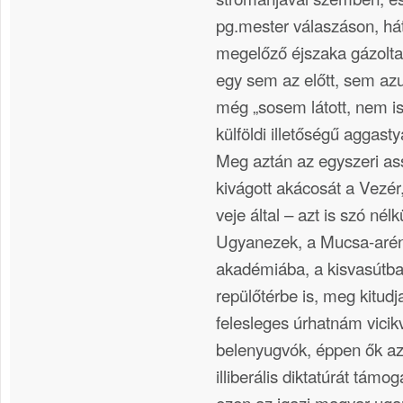
pg.mester válaszáson, há
megelőző éjszaka gázolta 
egy sem az előtt, sem azut
még „sosem látott, nem i
külföldi illetőségű aggasty
Meg aztán az egyszeri as
kivágott akácosát a Vezér
veje által – azt is szó nélk
Ugyanezek, a Mucsa-aréna
akadémiába, a kisvasútba
repülőtérbe is, meg kitu
felesleges úrhatnám vicik
belenyugvók, éppen ők az
illiberális diktatúrát támo
ezen az igazi magyar uga