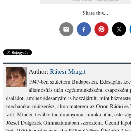
Share this...
Author:
Rátesi Margit
1947-ben születtem Budapesten. Édesapám kocs
államosítás után segédmunkásként, csaposként p
családot, amihez édesanyám is hozzájárult, mint házmest
mechanikai műszerész, alma materem az Orion Rádió és V
volt. Minden további tanulmányomat munka után, este vég
József Dolgozók Gimnáziumában szereztem. Üzemi lapok
írni. 1979-ben végeztem el a Bálint György Újságíró Aka