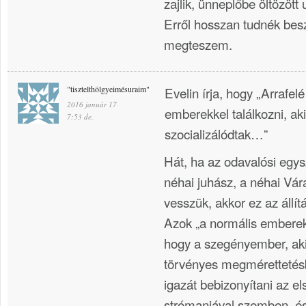
zajlik, ünneplőbe öltözöt
Erről hosszan tudnék besz
megteszem.
"tisztelthölgyeimésuraim"
Evelin írja, hogy „Arrafelé
2016 január 17
emberekkel találkozni, ak
7:53 de.
szocializálódtak…”
Hát, ha az odavalósi egys
néhai juhász, a néhai Vá
vesszük, akkor ez az állí
Azok „a normális emberek” 
hogy a szegényember, aki
törvényes megmérettetésb
igazát bebizonyítani az e
strómanjával szemben, és j