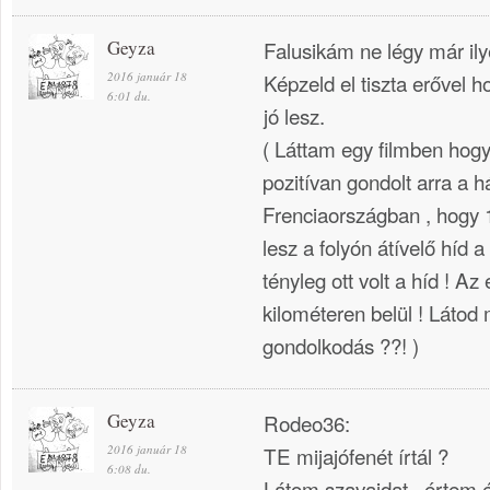
Geyza
Falusikám ne légy már ily
2016 január 18
Képzeld el tiszta erővel ho
6:01 du.
jó lesz.
( Láttam egy filmben ho
pozitívan gondolt arra a h
Frenciaországban , hogy 1
lesz a folyón átívelő híd 
tényleg ott volt a híd ! Az
kilométeren belül ! Látod 
gondolkodás ??! )
Geyza
Rodeo36:
2016 január 18
TE mijajófenét írtál ?
6:08 du.
Látom szavaidat , értem 