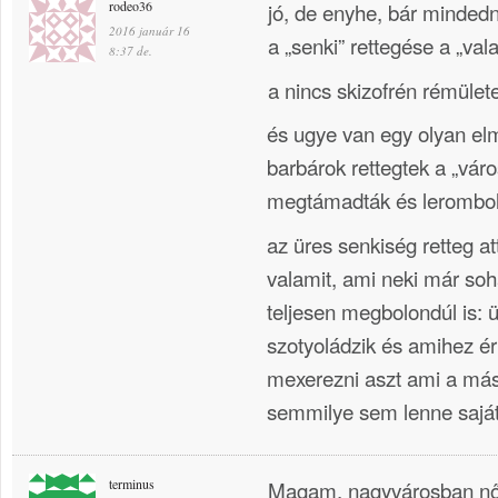
rodeo36
jó, de enyhe, bár minded
2016 január 16
a „senki” rettegése a „vala
8:37 de.
a nincs skizofrén rémülete
és ugye van egy olyan elm
barbárok rettegtek a „váro
megtámadták és lerombolt
az üres senkiség retteg att
valamit, ami neki már so
teljesen megbolondúl is: ü
szotyoládzik és amihez ér
mexerezni aszt ami a má
semmilye sem lenne saját
terminus
Magam, nagyvárosban nőt