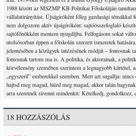
1988 között az MSZMP KB Politikai Főiskoláján tanulta
vállalatirányítást. Újságíróként főleg gazdasági témákkal 
nem dolgozom aktív újságíróként: sajtóösszefoglaló készí
sajtófőnökként mentem nyugdíjba. Felfogásom sokat válto
utolsósorban éppen a főiskolán szerzett ismeretek hatására.
jelentésében a közügyek intézésének módját – fontosnak t
fontosnak tartom ma is. A politika, és aktorainak, a politi
közvélemény szemében szerintem a legnagyobb kártétel, am
„egyszerű” emberekkel szemben. Mert azt sugallja: nincs e
hajtsd meg magad, húzd meg magad, akkor talán hagynak 
arra szeretnék rávenni mindenkit: Kételkedj, gondolkozz, 
18 HOZZÁSZÓLÁS