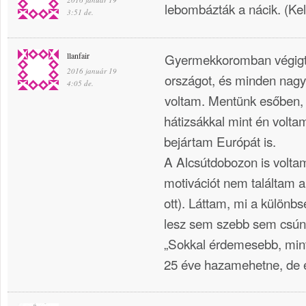
lebombázták a nácik. (Kel
3:51 de.
llanfair
Gyermekkoromban végigt
2016 január 19
országot, és minden nagy
4:05 de.
voltam. Mentünk esőben,
hátizsákkal mint én volta
bejártam Európát is.
A Alcsútdobozon is volta
motivációt nem találtam a
ott). Láttam, mi a különb
lesz sem szebb sem csún
„Sokkal érdemesebb, mint
25 éve hazamehetne, de 