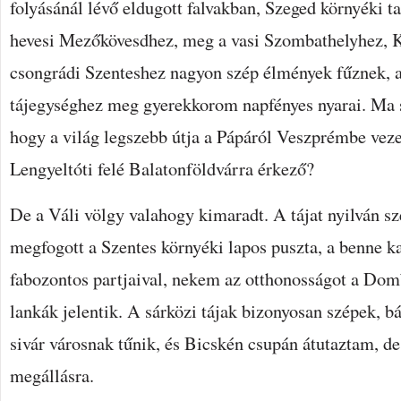
folyásánál lévő eldugott falvakban, Szeged környéki 
hevesi Mezőkövesdhez, meg a vasi Szombathelyhez, 
csongrádi Szenteshez nagyon szép élmények fűznek, 
tájegységhez meg gyerekkorom napfényes nyarai. Ma 
hogy a világ legszebb útja a Pápáról Veszprémbe vez
Lengyeltóti felé Balatonföldvárra érkező?
De a Váli völgy valahogy kimaradt. A tájat nyilván sz
megfogott a Szentes környéki lapos puszta, a benne 
fabozontos partjaival, nekem az otthonosságot a Dom
lankák jelentik. A sárközi tájak bizonyosan szépek, 
sivár városnak tűnik, és Bicskén csupán átutaztam, d
megállásra.