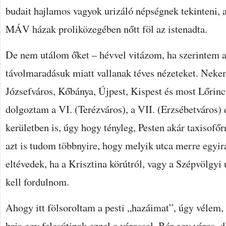
budait hajlamos vagyok urizáló népségnek tekinteni, a
MÁV házak proliközegében nőtt föl az istenadta.
De nem utálom őket – hévvel vitázom, ha szerintem az
távolmaradásuk miatt vallanak téves nézeteket. Neke
Józsefváros, Kőbánya, Újpest, Kispest és most Lőrin
dolgoztam a VI. (Terézváros), a VII. (Erzsébetváros) 
kerületben is, úgy hogy tényleg, Pesten akár taxisofő
azt is tudom többnyire, hogy melyik utca merre egyi
eltévedek, ha a Krisztina körútról, vagy a Szépvölgyi
kell fordulnom.
Ahogy itt fölsoroltam a pesti „hazáimat”, úgy vélem, 
baja egy felcsútinak ezzel a várossal. Bár egy város, de