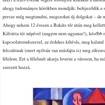
ahogy tudományos körökben mondják: befejeződik a s
persze még megtanulni, megszokni új dolgokat – de
Ahogy nekem 12 évesen a Bakáts tér után meg kellet
Kálvária tér népével (nagyon nem ugyanaz!), később m
kapcsolatrendszerrel, az érdekes kihívás, meg kaland 
felcsútinak (mert nyilván van másfajta is) meg zűrzav
félelem. Ezt a félelmét akarja leverni a városon, ha m
szerzett hozzá.