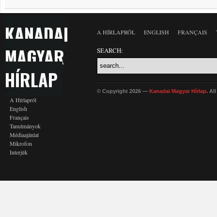
KANADAI
A HÍRLAPRÓL
ENGLISH
FRANÇAIS
MAGYAR
SEARCH:
HÍRLAP
© Copyright 2026 —
Kanadai Magyar Hírlap
. Al
A Hírlapról
English
Français
Tanulmányok
Médiaajánlat
Mikrofon
Interjúk