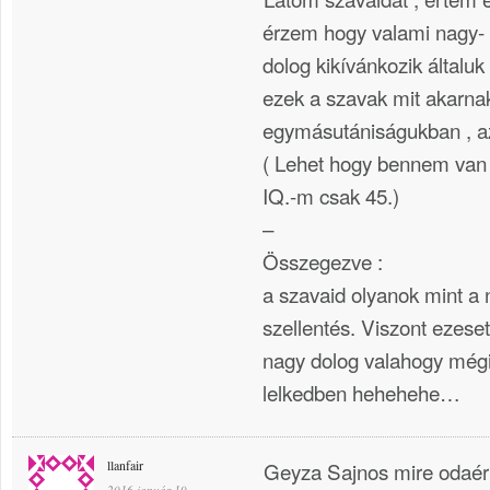
érzem hogy valami nagy- 
dolog kikívánkozik általuk
ezek a szavak mit akarna
egymásutániságukban , a
( Lehet hogy bennem van 
IQ.-m csak 45.)
–
Összegezve :
a szavaid olyanok mint a 
szellentés. Viszont ezese
nagy dolog valahogy még
lelkedben hehehehe…
llanfair
Geyza Sajnos mire odaért
2016 január 19