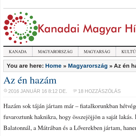
KANADA
MAGYARORSZÁG
MAGYARSÁG
KULTÚ
You are here:
Home
»
Magyarország
»
Az én 
Az én hazám
2016 JANUÁR 16 8:12 DE.
18 HOZZÁSZÓLÁS
Hazám sok táján jártam már – fiatalkorunkban hétvég
fuvaroztunk haknikra, hogy összejöjjön a saját lakás.
Balatonnál, a Mátrában és a Lőverekben jártam, hane