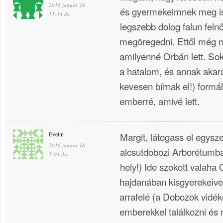
2016 január 16
és gyermekeimnek meg is
11:54 de.
legszebb dolog falun felnő
megöregedni. Ettől még n
amilyenné Orbán lett. Sok
a hatalom, és annak akar
kevesen bírnak el!) formá
emberré, amivé lett.
Evelin
Margit, látogass el egysz
2016 január 16
alcsutdobozi Arborétumba
5:04 du.
hely!) Ide szokott valaha O
hajdanában kisgyerekeive
arrafelé (a Dobozok vidék
emberekkel találkozni és