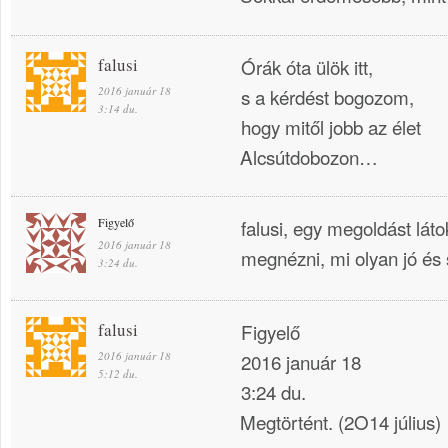
falusi
Órák óta ülök itt,
2016 január 18
s a kérdést bogozom,
3:14 du.
hogy mitől jobb az élet
Alcsútdobozon…
Figyelő
falusi, egy megoldást láto
2016 január 18
megnézni, mi olyan jó és 
3:24 du.
falusi
Figyelő
2016 január 18
2016 január 18
5:12 du.
3:24 du.
Megtörtént. (2O14 július)