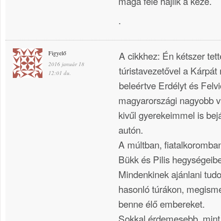
maga felé hajlik a keze.
.
Figyelő
A cikkhez: Én kétszer tet
2016 január 18
túristavezetővel a Kárpá
12:01 du.
beleértve Erdélyt és Felvi
magyarországi nagyobb vá
kivűl gyerekeimmel is bej
autón.
A múltban, fiatalkoromba
Bükk és Pilis hegységeibe
Mindenkinek ajánlani tud
hasonló túrákon, megisme
benne élő embereket.
Sokkal érdemesebb, mint