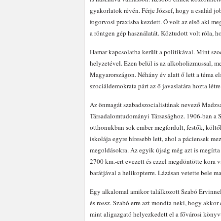
gyakorlatok révén. Férje József, hogy a család jo
fogorvosi praxisba kezdett. Ő volt az első aki me
a röntgen gép használatát. Köztudott volt róla, 
Hamar kapcsolatba került a politikával. Mint sz
helyzetével. Ezen belül is az alkoholizmussal, 
Magyarországon. Néhány év alatt ő lett a téma el
szociáldemokrata párt az ő javaslatára hozta lét
Az önmagát szabadszocialistának nevező Madzsar 
Társadalomtudományi Társasághoz. 1906-ban a Sz
otthonukban sok ember megfordult, festők, költő
iskolája egyre híresebb lett, ahol a páciensek m
megoldásokra. Az egyik újság még azt is megírt
2700 km.-ert evezett és ezzel megdöntötte kora 
barátjával a helikopterre. Lázásan vetette bele 
Egy alkalomal amikor találkozott Szabó Ervinnel,
és rossz. Szabó erre azt mondta neki, hogy akkor 
mint aligazgató helyezkedett el a fővárosi könyvt