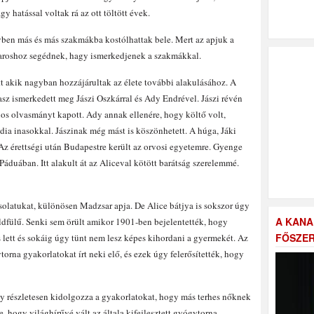
gy hatással voltak rá az ott töltött évek.
évben más és más szakmákba kostólhattak bele. Mert az apjuk a
paroshoz segédnek, hagy ismerkedjenek a szakmákkal.
t akik nagyban hozzájárultak az élete további alakulásához. A
z ismerkedett meg Jászi Oszkárral és Ady Endrével. Jászi révén
nos olvasmányt kapott. Ady annak ellenére, hogy költő volt,
ia inasokkal. Jászinak még mást is köszönhetett. A húga, Jáki
t. Az érettségi után Budapestre került az orvosi egyetemre. Gyenge
áduában. Itt alakult át az Aliceval kötött barátság szerelemmé.
latukat, különösen Madzsar apja. De Alice bátjya is sokszor úgy
A KANA
ldfülű. Senki sem örült amikor 1901-ben bejelentették, hogy
FŐSZER
lett és sokáig úgy tünt nem lesz képes kihordani a gyermekét. Az
orna gyakorlatokat írt neki elő, és ezek úgy felerősítették, hogy
gy részletesen kidolgozza a gyakorlatokat, hogy más terhes nőknek
 hogy világhírűvé vált az általa kifejlesztett gyógytorna