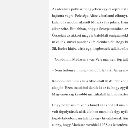
Az idealista polhisztor egyetlen egy elképzelést
hajtotta végre. Felesége Alice váratlanul elhunyt
kalandós módon sikerült Moszkvába jutnia. Hama
elképzelte. Hitt abban, hogy a Szovjetunióban az
Összejárt az akkori magyar baloldali emigránsokk
ritkultak, mivel mindenki félelemben élt, hogy ki
Sik Endre hiába várta egy megbeszélt találkozóra
– Gondolom Madzsarra vár. Vele már nem fog talá
– Nem tudom elhinni, – hördült fel Sik. Az egyik
Késöbb derült csak ki a titkosított KGB iratokb
alapján. Ezen iratokból derült ki az is, hogy egy
Magyarország későbbi mártirhalált halt miniszter
Hogy pontosan mikor is hunyt el és hol azt mai 
volt fogolytársak akik életben maradtak úgy nyi
fogolytáborban, ám találták egy hivatalosnak tünő
a tény, hogy Madzsar röviddel 1938-as letortózt