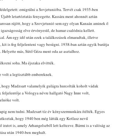
 dédelgetett: emigrálni a Sovjetunióba. Tervét csak 1935-ben
. Újabb letartóztatás fenyegette. Kassára ment ahonnét aztán
rosan rájött, hogy a Szovjetunió sem egy olyan Kanaán aminek ő
 igazságosság elve érvényesül, de hamar csalódnia kellett.
al. Ám egy idő után ezek a találkozások elmaradtak, illetve
, kit is fog feljelenteni vagy besúgni. 1938-ban aztán egyik barátja
. Helyette más, Sütő Géza ment oda az asztalhoz.
lkozni soha. Ma éjszaka elvitték.
e volt a legtisztább embereknek.
ól, hogy Madzsart valamelyik gulágra hurcolták koholt vádak
ik feljelentője a Vologya névre hallgató Nagy Imre volt,
elnöke volt.
napig nem tudni. Madzsart tíz év kényszermunkára ítélték. Egyes
latkoztak, hogy 1940 ben még látták egy Kotlasz nevű
 iratot is, amely Arhangelszből lett keltezve. Bármi is a valóság az
atása után 1940-ben meghalt.