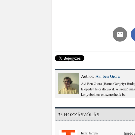
Author:
Avi ben Giora
Avi Ben Giora (Barna Gergely) Budape
telepedett le családjával. A szerző m
konyvbolt.eu-on szerezhetik be.
35 HOZZÁSZÓLÁS
hazai lámpa
Imrédy 