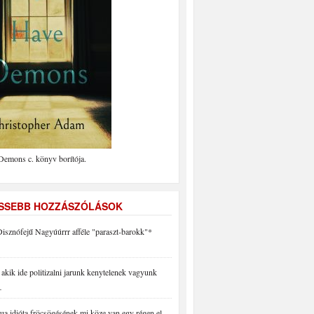
Demons c. könyv borítója.
ISSEBB HOZZÁSZÓLÁSOK
isznófejű Nagyúúrrr afféle "paraszt-barokk"*
akik ide politizalni jarunk kenytelenek vagyunk
…
a idióta fröcsögésének mi köze van egy régen el…