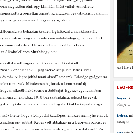
bban megtudjon élni, egy klinikán állást vállalt és mellette
ghonosította a porcellán tömést, az altatásos beavatkozást, valamint
hogy a szegény pácienseit ingyen gyógyította.
ociáldemokrata behatóan kezdett foglalkozni a munkásosztály
mely ekkoriban az egyik vezető szenvedélybetegségnek számított
sőszámú szakértője. Orvos konferenciákat tartott és a
re az Alkoholellenes Munkásegyletet.
csatlakozott sogóra Jáki Oszkár körül kialakult
Az I Have 
abad Gondolat nevű újság szerkesztője lett. Baros utcai
k és más „világot jobbá tenni akaró” emberek. Felesége gyógytorna
eztelen tornáztak. Mindenben hajlottak a formabontó új
LEGFR
a hogyan sikerült leküzdenie a tüdőbaját. Egyszer egyhuzamban
valamennyi rekordját. 1910-ben szabadalmat jeletett be egyik
Geyza:
A D
magát az új kihívásba de aztán abba hagyta. Örökké képezte magát.
környe…
 szóvá tette, hogy a könyvtári katalógus rendszer mennyire elavult
joshua:
mi 
Revay ur 
csináljon egy jobbat. Képes volt abbahagyni a fogorvosi parxist és
árban. Ő vezette be a ma is használatos „tizedes osztályzást”. Az
ptg:
@joshu