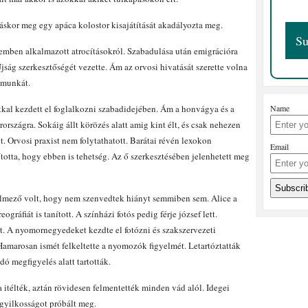
áskor meg egy apáca kolostor kisajátítását akadályozta meg.
zemben alkalmazott atrocításokról. Szabadulása után emigrációra
ság szerkesztőségét vezette. Ám az orvosi hivatását szerette volna
i munkát.
Name
kkal kezdett el foglalkozni szabadidejében. Ám a honvágya és a
rszágra. Sokáig állt körözés alatt amig kint élt, és csak nehezen
. Orvosi praxist nem folytathatott. Barátai révén lexokon
Email
otta, hogy ebben is tehetség. Az ő szerkesztésében jelenhetett meg
elmező volt, hogy nem szenvedtek hiányt semmiben sem. Alice a
ráfiát is tanított. A színházi fotós pedig férje józsef lett.
tt. A nyomornegyedeket kezdte el fotózni és szakszervezeti
marosan ismét felkeltette a nyomozók figyelmét. Letartóztatták
ó megfigyelés alatt tartották.
 itélték, aztán rövidesen felmentették minden vád alól. Idegei
ngyilkosságot próbált meg.