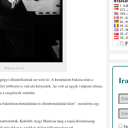
Madzsar József
Ir
gügyi államtitkárnak nevezte ki. A forradalom bukása után a
yt többször is vád alá helyezték. Az volt az egyik vádpont ellene,
ta a szegények számára.
 baktérium forradalmár és ellenforradalmár közt”- mondotta egy
etartóztatták. Kiderült, hogy Madzsar még a tanácsköztársaság
Ple
t már akkor is azokkal akiket túlkapásokon ért.