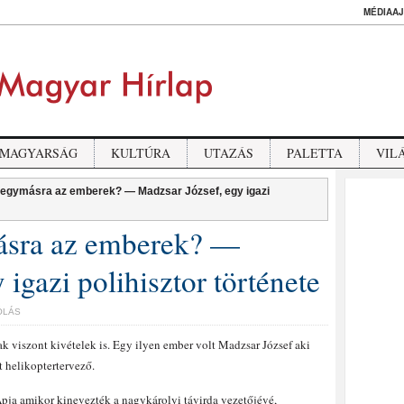
MÉDIAAJ
MAGYARSÁG
KULTÚRA
UTAZÁS
PALETTA
VIL
k egymásra az emberek? — Madzsar József, egy igazi
ásra az emberek? —
igazi polihisztor története
ÓLÁS
k viszont kivételek is. Egy ilyen ember volt Madzsar József aki
t helikoptertervező.
pja amikor kinevezték a nagykárolyi távirda vezetőjévé,