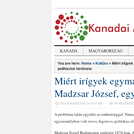
KANADA
MAGYARORSZÁG
You are here:
Home
»
Kultúra
»
Miért irígye
polihisztor története
Miért irígyek egym
Madzsar József, egy 
2016 AUGUSZTUS 14 8:37 DE.
35 HOZZÁSZ
A probléma talán egyidős az emberiséggel. Vanna
egyszemélyben volt orvos, fogorvos, politikus ső
Madzsar József Budapesten született 1876-ban. A