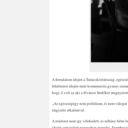
A forradalom idején a Tanácsköztársaság, egészsé
fehérterror idején mint kommunista gyanus személ
hogy ő volt az aki a fővárosi fürdőket megnyitot
„Az egészségügy nem politikum, és nem válogat a
tárgyalás alkalmával.
A rendszer nem így vélekedett, és néhány hétre l
idején sem tudott nyugodtan maradni. Szembeszál