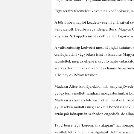
Egyszer fizetésemelést követelt a védőnőknek, m
A börtönben naplót kezdett vezetni a társaival s
kényszerült. Bécsben egy ideig a Bécsi Magyar Új
folytatni. Szkopjéba ment és ott vállalt fogorvos
A változatosság kedvéért most néprajzi kutatáso
családja utáni vágyódása ismét visszavite Magyaro
szüntették meg az ellene irányuló hajtóvadászatot
szerkesztési munkákat kapott és hamar bebizonyít
a Tolnay és Révay lexikon.
Madzsar Alice iskolája ekkor már annyira jöved
gyógytorna mellett szinházi mozgástechnikai koreog
Madzsar a szinházi fotózás mellett mást is fotózo
gyúléseken mutatta meg azokat a közönségnek. Ha
aztán pár hónapután szabadon engedték, de álland
1932-ben e régi ’koreográfia alapján” hat hónapra
kezdték felmondani a szolgálatot. Többször is ö