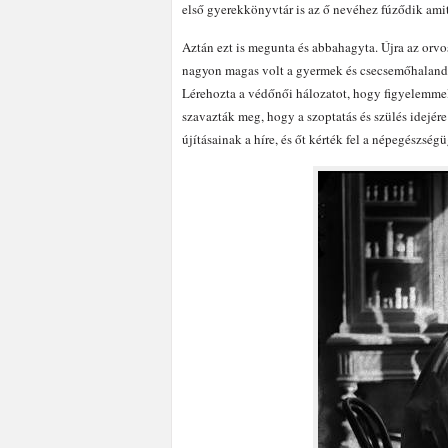
első gyerekkönyvtár is az ő nevéhez fúződik amit
Aztán ezt is megunta és abbahagyta. Újra az or
nagyon magas volt a gyermek és csecsemőhalandós
Lérehozta a védőnői hálozatot, hogy figyelemmel 
szavazták meg, hogy a szoptatás és szülés idejére
újításainak a híre, és őt kérték fel a népegészség