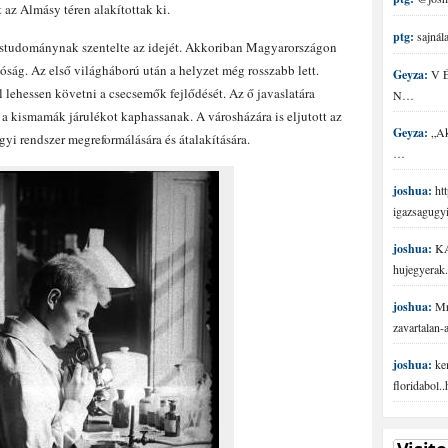
 az Almásy téren alakítottak ki.
ptg:
sajnála
vostudománynak szentelte az idejét. Akkoriban Magyarországon
ág. Az első világháború után a helyzet még rosszabb lett.
Geyza:
V É 
lehessen követni a csecsemők fejlődését. Az ő javaslatára
N…
 a kismamák járulékot kaphassanak. A városházára is eljutott az
Geyza:
„Aki
ügyi rendszer megreformálására és átalakítására.
…
joshua:
htt
igazsagugy
joshua:
KA
hujegyerak.
joshua:
Mr 
zavartalan
joshua:
ke
floridabol.