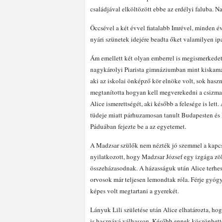
családjával elköltözött ebbe az erdélyi faluba. Na
Öccsével a két évvel fiatalabb Imrével, minden 
nyári szünetek idejére beadta őket valamilyen i
Ám emellett két olyan emberrel is megismerkedet
nagykárolyi Piarista gimnáziumban mint kiskamas
aki az iskolai önképző kör elnöke volt, sok hasz
megtanította hogyan kell megverekedni a csizmad
Alice ismerettségét, aki később a felesége is let
tüdeje miatt párhuzamosan tanult Budapesten és P
Páduában fejezte be a az egyetemet.
A Madzsar szülők nem nézték jó szemmel a kapcso
nyilatkozott, hogy Madzsar József egy izgága zö
összeházasodnak. A házasságuk után Alice terhes 
orvosok már teljesen lemondtak róla. Férje gyógyt
képes volt megtartani a gyerekét.
Lányuk Lili születése után Alice elhatározta, ho
is hasznává válhasson. Később ennek köszönhette,