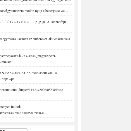
tos/figyelmeztető módon nyújt a belterjessé vál…
É É É G G G E E E . . . (: ((: (((: A Disznófejű
 egymásra uszította az embereket, aki visszaélve a
ps://nepszava.hu/3321644_magyar-peter-
i-miniszt…
N-FASZ-tiku-KUSS messiasom van...a
..https://pe…
promo otto...https://444.hu/2026/05/08/ibusz-
-a…
menyen inditok
.https://444.hu/2026/05/07/100-e…