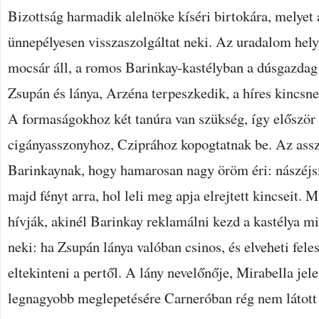
Bizottság harmadik alelnöke kíséri birtokára, melyet
ünnepélyesen visszaszolgáltat neki. Az uradalom hel
mocsár áll, a romos Barinkay-kastélyban a dúsgazdag
Zsupán és lánya, Arzéna terpeszkedik, a híres kincsn
A formaságokhoz két tanúra van szükség, így először
cigányasszonyhoz, Cziprához kopogtatnak be. Az ass
Barinkaynak, hogy hamarosan nagy öröm éri: nászéjs
majd fényt arra, hol leli meg apja elrejtett kincseit.
hívják, akinél Barinkay reklamálni kezd a kastélya mia
neki: ha Zsupán lánya valóban csinos, és elveheti fele
eltekinteni a pertől. A lány nevelőnője, Mirabella jel
legnagyobb meglepetésére Carneróban rég nem látott 