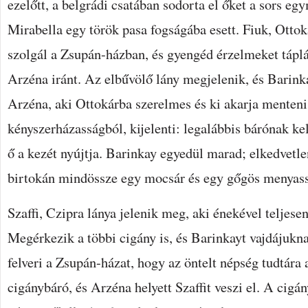
ezelőtt, a belgrádi csatában sodorta el őket a sors e
Mirabella egy török pasa fogságába esett. Fiuk, Otto
szolgál a Zsupán-házban, és gyengéd érzelmeket táplál
Arzéna iránt. Az elbűvölő lány megjelenik, és Barinka
Arzéna, aki Ottokárba szerelmes és ki akarja menten
kényszerházasságból, kijelenti: legalábbis bárónak ke
ő a kezét nyújtja. Barinkay egyedül marad; elkedvetle
birtokán mindössze egy mocsár és egy gőgös menyass
Szaffi, Czipra lánya jelenik meg, aki énekével teljese
Megérkezik a többi cigány is, és Barinkayt vajdájuknak
felveri a Zsupán-házat, hogy az öntelt népség tudtára a
cigánybáró, és Arzéna helyett Szaffit veszi el. A cig