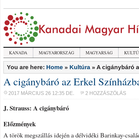
KANADA
MAGYARORSZÁG
MAGYARSÁG
KULTÚ
You are here:
Home
»
Kultúra
»
A cigánybáró a
A cigánybáró az Erkel Színházb
2017 MÁRCIUS 26 12:35 DE.
2 HOZZÁSZÓLÁS
J. Strauss: A cigánybáró
Előzmények
A török megszállás idején a délvidéki Barinkay-csal