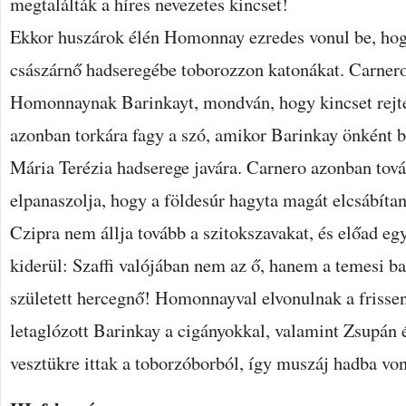
megtalálták a híres nevezetes kincset!
Ekkor huszárok élén Homonnay ezredes vonul be, hog
császárnő hadseregébe toborozzon katonákat. Carner
Homonnaynak Barinkayt, mondván, hogy kincset rejteg
azonban torkára fagy a szó, amikor Barinkay önként b
Mária Terézia hadserege javára. Carnero azonban tov
elpanaszolja, hogy a földesúr hagyta magát elcsábítani
Czipra nem állja tovább a szitokszavakat, és előad egy
kiderül: Szaffi valójában nem az ő, hanem a temesi ba
született hercegnő! Homonnayval elvonulnak a frissen
letaglózott Barinkay a cigányokkal, valamint Zsupán é
vesztükre ittak a toborzóborból, így muszáj hadba vo