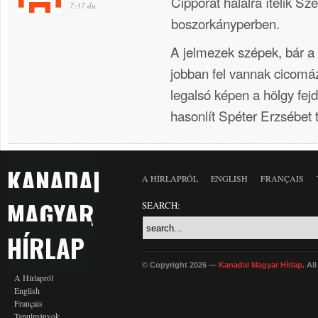
Cippórát halálra ítélik S
7:37 du.
boszorkányperben.
A jelmezek szépek, bár a 
jobban fel vannak cicomáz
legalsó képen a hölgy fej
hasonlít Spéter Erzsébet 
KANADAI
A HÍRLAPRÓL
ENGLISH
FRANÇAIS
MAGYAR
SEARCH:
HÍRLAP
© Copyright 2026 —
Kanadai Magyar Hírlap
. Al
A Hírlapról
English
Français
Tanulmányok