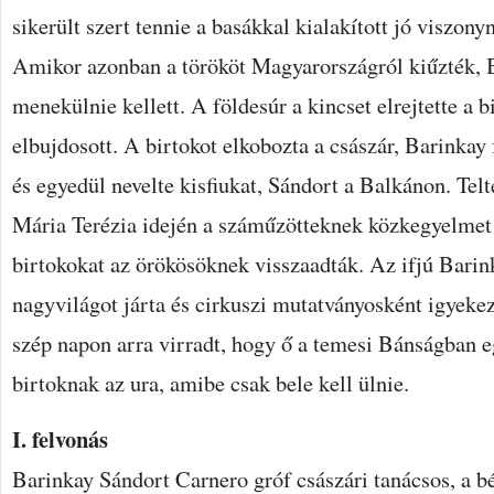
sikerült szert tennie a basákkal kialakított jó viszon
Amikor azonban a törököt Magyarországról kiűzték, 
menekülnie kellett. A földesúr a kincset elrejtette a 
elbujdosott. A birtokot elkobozta a császár, Barinkay 
és egyedül nevelte kisfiukat, Sándort a Balkánon. Tel
Mária Terézia idején a száműzötteknek közkegyelmet 
birtokokat az örökösöknek visszaadták. Az ifjú Barin
nagyvilágot járta és cirkuszi mutatványosként igyekez
szép napon arra virradt, hogy ő a temesi Bánságban 
birtoknak az ura, amibe csak bele kell ülnie.
I. felvonás
Barinkay Sándort Carnero gróf császári tanácsos, a b