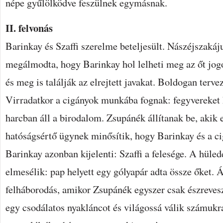
népe gyűlölködve feszülnek egymásnak.
II. felvonás
Barinkay és Szaffi szerelme beteljesült. Nászéjszaká
megálmodta, hogy Barinkay hol lelheti meg az őt jogo
és meg is találják az elrejtett javakat. Boldogan terve
Virradatkor a cigányok munkába fognak: fegyvereket 
harcban áll a birodalom. Zsupánék állítanak be, akik 
hatóságsértő ügynek minősítik, hogy Barinkay és a ci
Barinkay azonban kijelenti: Szaffi a felesége. A hüle
elmesélik: pap helyett egy gólyapár adta össze őket. Á
felháborodás, amikor Zsupánék egyszer csak észreves
egy csodálatos nyakláncot és világossá válik számukr