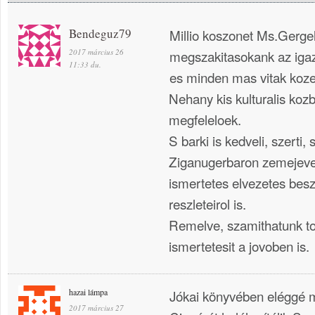
Bendeguz79
Millio koszonet Ms.Gergel
2017 március 26
megszakitasokank az igaz
11:33 du.
es minden mas vitak koze
Nehany kis kulturalis koz
megfeleloek.
S barki is kedveli, szerti,
Ziganugerbaron zemejevel
ismertetes elvezetes bes
reszleteirol is.
Remelve, szamithatunk tov
ismertetesit a jovoben is.
hazai lámpa
Jókai könyvében eléggé má
2017 március 27