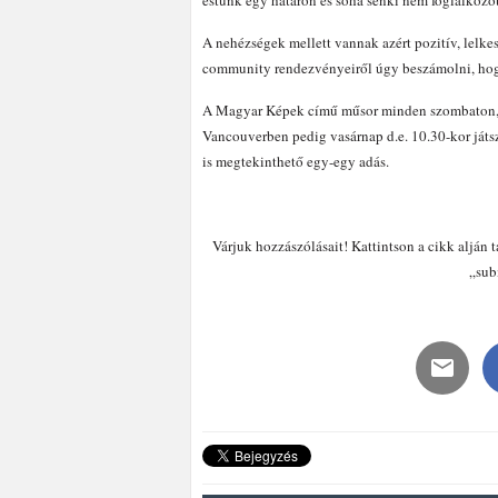
estünk egy határon és soha senki nem foglalkozo
A nehézségek mellett vannak azért pozitív, lelke
community rendezvényeiről úgy beszámolni, hog
A Magyar Képek című műsor minden szombaton, 1
Vancouverben pedig vasárnap d.e. 10.30-kor játsz
is megtekinthető egy-egy adás.
Várjuk hozzászólásait! Kattintson a cikk alján 
„sub