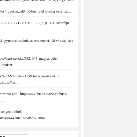
tos/figyelmeztető módon nyújt a belterjessé vál…
É É É G G G E E E . . . (: ((: (((: A Disznófejű
 egymásra uszította az embereket, aki visszaélve a
ps://nepszava.hu/3321644_magyar-peter-
i-miniszt…
N-FASZ-tiku-KUSS messiasom van...a
..https://pe…
promo otto...https://444.hu/2026/05/08/ibusz-
-a…
menyen inditok
.https://444.hu/2026/05/07/100-e…