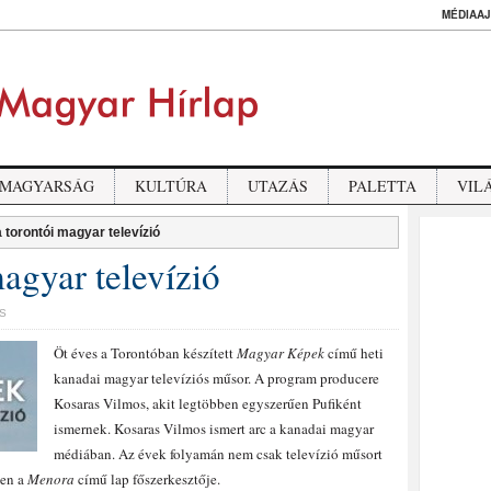
MÉDIAAJ
MAGYARSÁG
KULTÚRA
UTAZÁS
PALETTA
VIL
 torontói magyar televízió
magyar televízió
S
Öt éves a Torontóban készített
Magyar Képek
című heti
kanadai magyar televíziós műsor. A program producere
Kosaras Vilmos, akit legtöbben egyszerűen Pufiként
ismernek. Kosaras Vilmos ismert arc a kanadai magyar
médiában. Az évek folyamán nem csak televízió műsort
ben a
Menora
című lap főszerkesztője.