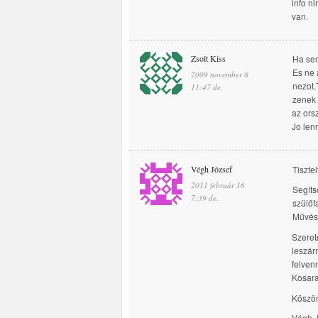
info n
van.
Zsolt Kiss
Ha sem
Es ne 
2009 november 8
nezot.
11:47 de.
zenek 
az ors
Jo len
Végh József
Tisztel
2011 február 16
Segíts
7:39 de.
szülőf
Művész
Szeret
leszár
felven
Kosara
Köszön
Végh J