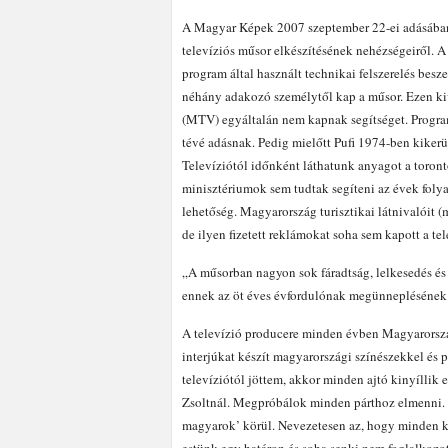
A Magyar Képek 2007 szeptember 22-ei adásában ré
televíziós műsor elkészítésének nehézségeiről. A f
program által használt technikai felszerelés besz
néhány adakozó személytől kap a műsor. Ezen kiv
(MTV) egyáltalán nem kapnak segítséget. Progra
tévé adásnak. Pedig mielőtt Pufi 1974-ben kiker
Televíziótól időnként láthatunk anyagot a torontó
minisztériumok sem tudtak segíteni az évek foly
lehetőség. Magyarország turisztikai látnivalóit (
de ilyen fizetett reklámokat soha sem kapott a tel
„A műsorban nagyon sok fáradtság, lelkesedés é
ennek az öt éves évfordulónak megünnepléséne
A televízió producere minden évben Magyarország
interjúkat készít magyarországi színészekkel és
televíziótól jöttem, akkor minden ajtó kinyíllik
Zsoltnál. Megpróbálok minden párthoz elmenni. (…
magyarok’ körül. Nevezetesen az, hogy minden k