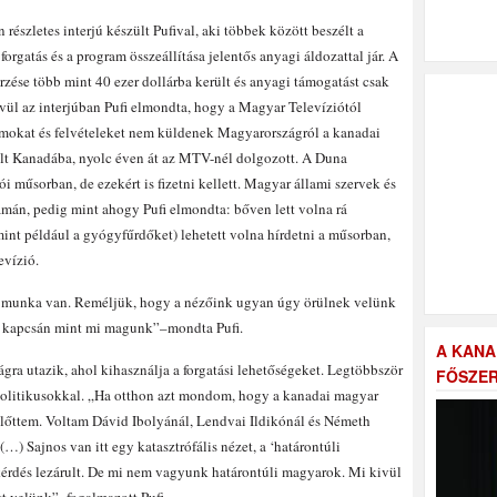
szletes interjú készült Pufival, aki többek között beszélt a
orgatás és a program összeállítása jelentős anyagi áldozattal jár. A
erzése több mint 40 ezer dollárba került és anyagi támogatást csak
ül az interjúban Pufi elmondta, hogy a Magyar Televíziótól
mokat és felvételeket nem küldenek Magyarországról a kanadai
ült Kanadába, nyolc éven át az MTV-nél dolgozott. A Duna
i műsorban, de ezekért is fizetni kellett. Magyar állami szervek és
amán, pedig mint ahogy Pufi elmondta: bőven lett volna rá
mint például a gyógyfűrdőket) lehetett volna hírdetni a műsorban,
evízió.
s munka van. Reméljük, hogy a nézőink ugyan úgy örülnek velünk
k kapcsán mint mi magunk”–mondta Pufi.
A KANA
ra utazik, ahol kihasználja a forgatási lehetőségeket. Legtöbbször
FŐSZER
 politikusokkal. „Ha otthon azt mondom, hogy a kanadai magyar
 előttem. Voltam Dávid Ibolyánál, Lendvai Ildikónál és Németh
) Sajnos van itt egy katasztrófális nézet, a ‘határontúli
érdés lezárult. De mi nem vagyunk határontúli magyarok. Mi kivül