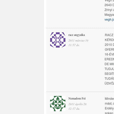
2643 D
Zrínyi 
Magya
vegh.
racz angyalka
RACZ
KÉRD
2011 március 10
2010
11:57 de.
GYER
16-ÉV
EREDM
DE MI
TUDJ
SEGIT
TUDÁ
ÜDVŐ
Nemadom Fel
Minden
mást, 
2011 április 28
Erdély
12:17 du.
sokan 