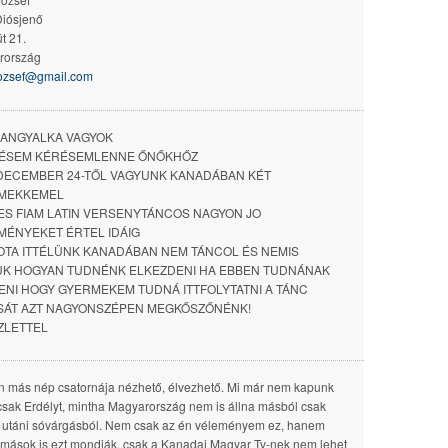
iósjenő
út 21.
rország
jozsef@gmail.com
 ANGYALKA VAGYOK
ÉSEM KÉRÉSEMLENNE ŐNŐKHŐZ
 DECEMBER 24-TŐL VAGYUNK KANADÁBAN KÉT
MEKKEMEL
ES FIAM LATIN VERSENYTÁNCOS NAGYON JO
ÉNYEKET ÉRTEL IDÁIG
OTA ITTÉLÜNK KANADÁBAN NEM TÁNCOL ÉS NEMIS
UK HOGYAN TUDNÉNK ELKEZDENI HA EBBEN TUDNÁNAK
ENI HOGY GYERMEKEM TUDNÁ ITTFOLYTATNI A TÁNC
SÁT AZT NAGYONSZÉPEN MEGKŐSZŐNÉNK!
ZLETTEL
 más nép csatornája nézhető, élvezhető. Mi már nem kapunk
csak Erdélyt, mintha Magyarország nem is állna másból csak
 utáni sóvárgásból. Nem csak az én véleményem ez, hanem
mások is ezt mondják, csak a Kanadai Magyar Tv-nek nem lehet