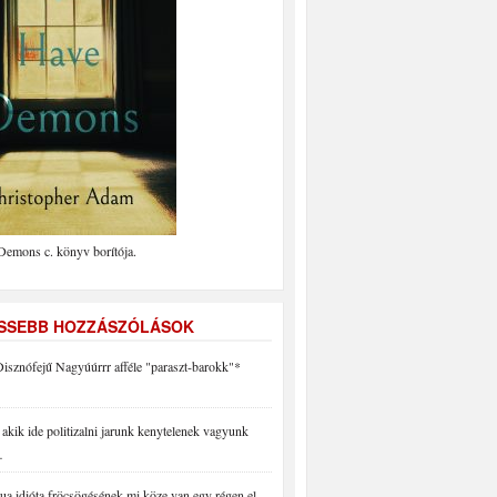
Demons c. könyv borítója.
ISSEBB HOZZÁSZÓLÁSOK
isznófejű Nagyúúrrr afféle "paraszt-barokk"*
akik ide politizalni jarunk kenytelenek vagyunk
…
a idióta fröcsögésének mi köze van egy régen el…