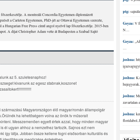
ptg:
sajnála
 főszerkesztője. A montreáli Concordia Egyetemen diplomázott
épzését a Carleton Egyetemen, PhD-jét az Ottawai Egyetemen szerezte,
Geyza:
V É 
 a Hungarian Free Press című angol nyelvű lap főszerkesztője. 2015-ben
N…
lapot. A díjat Christopher Adam vette át Budapesten a Szabad Sajtó
Geyza:
„Aki
…
joshua:
htt
igazsagugy
alunk az 5. szuletesnaphoz!
joshua:
KA
szseget kivanunk az egesz stabnak,koszonet
hujegyerak.
saitokert!!!!!!!!!!!!!!
joshua:
Mr 
zavartalan
i származású Magyarországon élő magyar/román állampolgár
joshua:
ke
.Örülnék ha lehetőségem volna az önök tv műsorait
floridabol.
inteni. Messzemenően egyett értek azzal, hogy minden magyar
 is él ugyan ahhoz a nemzethez tartozik. Sajnos ezt nem
ki így látja. Jobban össze kellene fogni elsősorban kulturális és
i identitásunk megörzése érdekében.