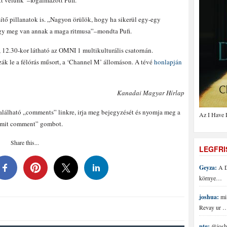
tt velünk”–fogalmazott Pufi.
sítő pillanatok is. „Nagyon örülök, hogy ha sikerül egy-egy
y meg van annak a maga ritmusa”–mondta Pufi.
2.30-kor látható az OMNI 1 multikulturális csatornán.
ák le a félórás műsort, a ‘Channel M’ állomáson. A tévé
honlapján
Kanadai Magyar Hírlap
található „comments” linkre, irja meg bejegyzését és nyomja meg a
Az I Have 
mit comment” gombot.
Share this...
LEGFR
Geyza:
A D
környe…
joshua:
mi 
Revay ur 
ptg:
@joshu