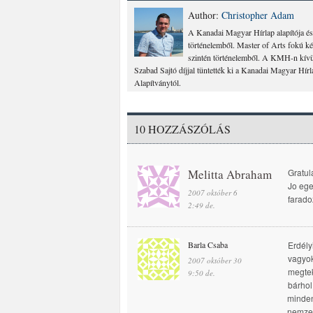
Author:
Christopher Adam
A Kanadai Magyar Hírlap alapítója és
történelemből. Master of Arts fokú k
szintén történelemből. A KMH-n kívül
Szabad Sajtó díjjal tüntették ki a Kanadai Magyar Hír
Alapítványtól.
10 HOZZÁSZÓLÁS
Melitta Abraham
Gratul
Jo ege
2007 október 6
faradoza
2:49 de.
Barla Csaba
Erdély
vagyok
2007 október 30
megtek
9:50 de.
bárhol
minden
nemzet