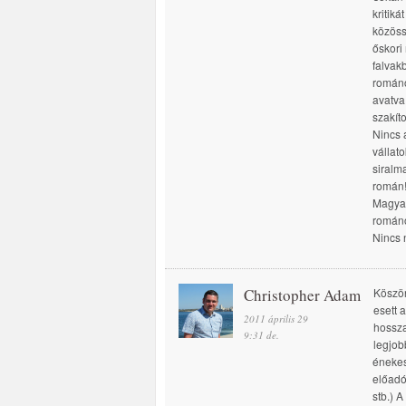
kritik
közöss
őskori
falvak
románo
avatva
szakít
Nincs 
vállat
siralm
román!!
Magyar
románo
Nincs 
Christopher Adam
Köszön
esett 
2011 április 29
hossza
9:31 de.
legjob
énekes
előadó
stb.) 