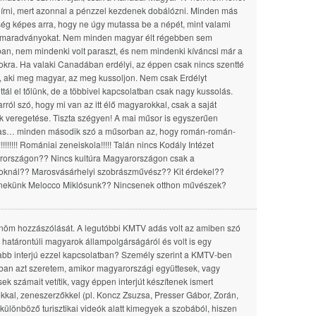
át írni, mert azonnal a pénzzel kezdenek dobálózni. Minden más
ég képes arra, hogy ne úgy mutassa be a népét, mint valami
 maradványokat. Nem minden magyar élt régebben sem
ban, nem mindenki volt paraszt, és nem mindenki kíváncsi már a
kra. Ha valaki Canadában erdélyi, az éppen csak nincs szentté
, aki meg magyar, az meg kussoljon. Nem csak Erdélyt
ottál el tőlünk, de a többivel kapcsolatban csak nagy kussolás.
arról szó, hogy mi van az itt élő magyarokkal, csak a saját
ok veregetése. Tiszta szégyen! A mai műsor is egyszerűen
as… minden második szó a műsorban az, hogy román-román-
!!!!!!! Romániai zeneiskola!!!!! Talán nincs Kodály Intézet
országon?? Nincs kultúra Magyarországon csak a
knál?? Marosvásárhelyi szobrászművész?? Kit érdekel??
nekünk Melocco Miklósunk?? Nincsenek otthon művészek?
öm hozzászólását. A legutóbbi KMTV adás volt az amiben szó
a határontúli magyarok állampolgárságáról és volt is egy
bb interjú ezzel kapcsolatban? Személy szerint a KMTV-ben
ban azt szeretem, amikor magyarországi együttesek, vagy
ek számait vetítik, vagy éppen interjút készítenek ismert
kkal, zeneszerzőkkel (pl. Koncz Zsuzsa, Presser Gábor, Zorán,
A különböző turisztikai videók alatt kimegyek a szobából, hiszen