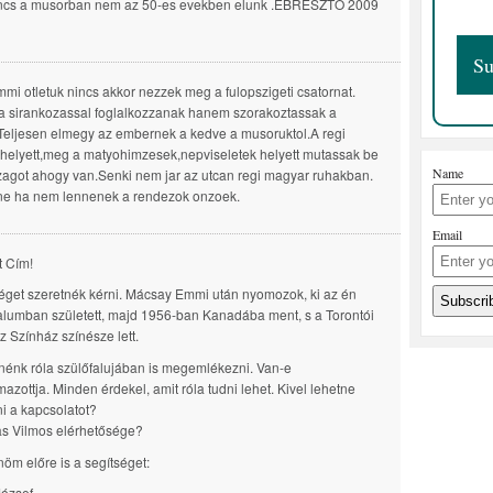
incs a musorban nem az 50-es evekben elunk .EBRESZTO 2009
mi otletuk nincs akkor nezzek meg a fulopszigeti csatornat.
a sirankozassal foglalkozzanak hanem szorakoztassak a
Teljesen elmegy az embernek a kedve a musoruktol.A regi
helyett,meg a matyohimzesek,nepviseletek helyett mutassak be
Name
zagot ahogy van.Senki nem jar az utcan regi magyar ruhakban.
ne ha nem lennenek a rendezok onzoek.
Email
t Cím!
éget szeretnék kérni. Mácsay Emmi után nyomozok, ki az én
alumban született, majd 1956-ban Kanadába ment, s a Torontói
 Színház színésze lett.
nénk róla szülőfalujában is megemlékezni. Van-e
mazottja. Minden érdekel, amit róla tudni lehet. Kivel lehetne
ni a kapcsolatot?
s Vilmos elérhetősége?
öm előre is a segítséget:
ózsef