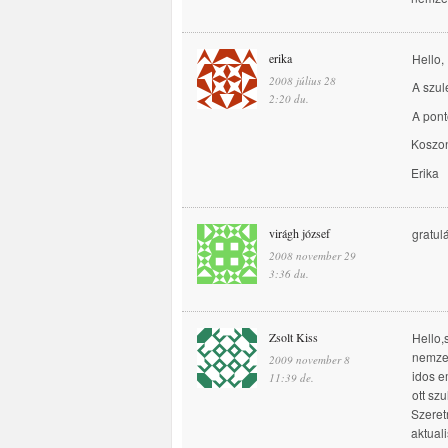
erika
Hello,
2008 július 28
A szul
2:20 du.
A pont
Koszon
Erika
virágh józsef
gratul
2008 november 29
3:36 du.
Zsolt Kiss
Hello,
nemzet
2009 november 8
idos e
11:39 de.
ott sz
Szeret
aktual