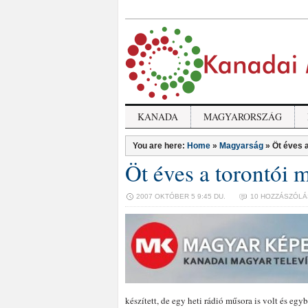
KANADA
MAGYARORSZÁG
You are here:
Home
»
Magyarság
»
Öt éves a
Öt éves a torontói 
2007 OKTÓBER 5 9:45 DU.
10 HOZZÁSZÓLÁ
készített, de egy heti rádió műsora is volt és egy