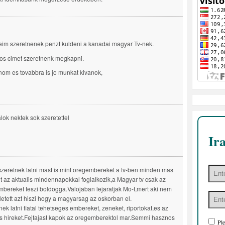
eim szeretnenek penzt kuldeni a kanadai magyar Tv-nek.
os cimet szeretnenk megkapni.
om es tovabbra is jo munkat kivanok,
álok nektek sok szeretettel
Ir
szeretnek latni mast is mint oregembereket a tv-ben minden mas
 az aktualis mindennapokkal foglalkozik,a Magyar tv csak az
mbereket teszi boldogga.Valojaban lejaratjak Mo-t,mert aki nem
uletett azt hiszi hogy a magyarsag az oskorban el.
nek latni fiatal tehetseges embereket, zeneket, riportokat,es az
is hireket.Fejfajast kapok az oregemberektol mar.Semmi hasznos
Ple