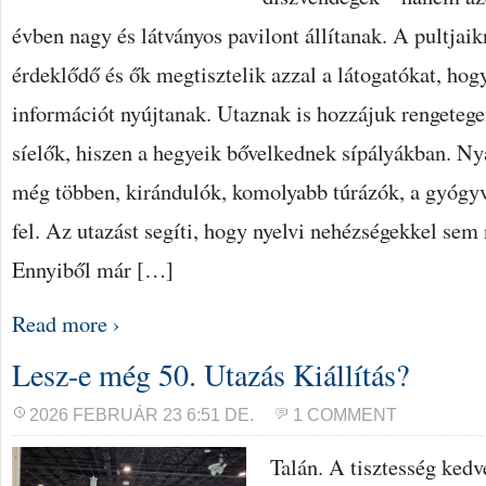
évben nagy és látványos pavilont állítanak. A pultjai
érdeklődő és ők megtisztelik azzal a látogatókat, hog
információt nyújtanak. Utaznak is hozzájuk rengetege
síelők, hiszen a hegyeik bővelkednek sípályákban. Nyá
még többen, kirándulók, komolyabb túrázók, a gyógyv
fel. Az utazást segíti, hogy nyelvi nehézségekkel sem
Ennyiből már […]
Read more ›
Lesz-e még 50. Utazás Kiállítás?
2026 FEBRUÁR 23 6:51 DE.
1 COMMENT
Talán. A tisztesség kedv