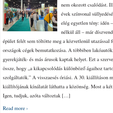
nem okozott csalódást. Il
évek színvonal süllyedés
elég egyetlen tény: idén 
nélkül áll – már díszven
épület felét sem töltötte meg a közvetlenül utazással 
országok cégek bemutatkozása. A többiben lakóautók, 
gyerekjáték- és más árusok kaptak helyet. Ezt a szerv
össze, hogy „a kikapcsolódás különböző ágaihoz tart
szolgáltatók.” A visszaesés óriási. A 30. kiállításon
kiállítójának kínálatát láthatta a közönség. Most a ké
Igen, tudjuk, azóta változtak […]
Read more ›