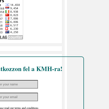
atkozzon fel a KMH-ra!
ase read our
terms and conditions