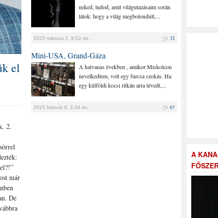
neked, tudod, amit világutazásaim során
látok: hogy a világ megbolondult,...
32
2025 március 2, 8:52 de.
Mini-USA, Grand-Gáza
ük el
A hatvanas években , amikor Miskolcon
nevelkedtem, volt egy furcsa szokás. Ha
egy külföldi kocsi ritkán arra tévedt,...
67
2025 február 8, 3:34 du.
k. 2.
sörrel
A KANA
ezték:
FŐSZER
el?!”
ost már
enben
an. De
vábbra