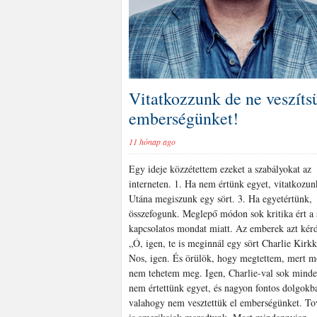
Vitatkozzunk de ne veszíts
emberségünket!
11 hónap ago
Egy ideje közzétettem ezeket a szabályokat az
interneten. 1. Ha nem értünk egyet, vitatkozun
Utána megiszunk egy sört. 3. Ha egyetértünk,
összefogunk. Meglepő módon sok kritika ért a 
kapcsolatos mondat miatt. Az emberek azt kérd
„Ó, igen, te is meginnál egy sört Charlie Kirkk
Nos, igen. És örülök, hogy megtettem, mert m
nem tehetem meg. Igen, Charlie-val sok mind
nem értettünk egyet, és nagyon fontos dolgokb
valahogy nem vesztettük el emberségünket. To