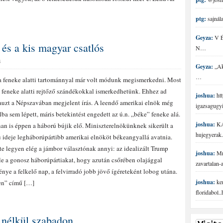
ptg:
sajnála
Geyza:
V É 
és a kis magyar csatlós
N…
S
Geyza:
„Aki
…
 feneke alatti tartománnyal már volt módunk megismerkedni. Most
 feneke alatti rejtőző szándékokkal ismerkedhetünk. Ehhez ad
joshua:
htt
auzt a Népszavában megjelent írás. A leendő amerikai elnök még
igazsagugy
lba sem lépett, máris betekintést engedett az ú.n. „béke” feneke alá.
joshua:
KA
n is éppen a háború bújik elő. Miniszterelnökünknek sikerült a
hujegyerak.
 ideje legháborúpártibb amerikai elnököt békeangyallá avatnia.
te legyen elég a jámbor választónak annyi: az idealizált Trump
joshua:
Mr 
le a gonosz háborúpártiakat, hogy azután csőrében olajággal
zavartalan
énye a felkelő nap, a felvirradó jobb jövő ígéreteként lobog utána.
joshua:
ke
en” című […]
floridabol.
 nélkül szabadon