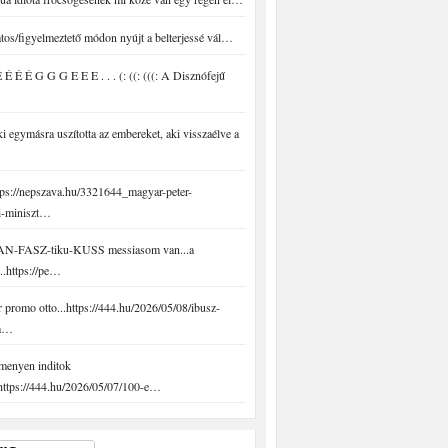
tos/figyelmeztető módon nyújt a belterjessé vál…
É É É G G G E E E . . . (: ((: (((: A Disznófejű
 egymásra uszította az embereket, aki visszaélve a
ps://nepszava.hu/3321644_magyar-peter-
i-miniszt…
N-FASZ-tiku-KUSS messiasom van...a
..https://pe…
promo otto...https://444.hu/2026/05/08/ibusz-
-a…
menyen inditok
.https://444.hu/2026/05/07/100-e…