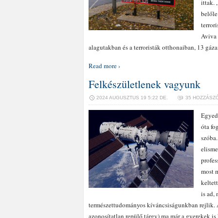
ittak.
belőle
terror
Aviva 
alagutakban és a terroristák otthonaiban, 13 gáza
Read more ›
Felkészületlenek vagyunk
2024 AUGUSZTUS 19 5:22 DE.
35 HOZZÁSZ
Egyed
óta fo
szóba
elisme
profes
most m
keltet
is ad,
természettudományos kíváncsiságunkban rejlik. A
azonosítatlan repülő tárgy) ma már a gyerekek is 