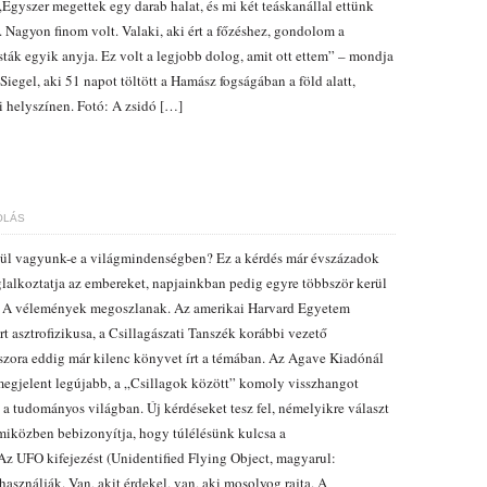
 „Egyszer megettek egy darab halat, és mi két teáskanállal ettünk
. Nagyon finom volt. Valaki, aki ért a főzéshez, gondolom a
isták egyik anyja. Ez volt a legjobb dolog, amit ott ettem” – mondja
Siegel, aki 51 napot töltött a Hamász fogságában a föld alatt,
i helyszínen. Fotó: A zsidó […]
ÓLÁS
ül vagyunk-e a világmindenségben? Ez a kérdés már évszázadok
glalkoztatja az embereket, napjainkban pedig egyre többször kerül
. A vélemények megoszlanak. Az amerikai Harvard Egyetem
rt asztrofizikusa, a Csillagászati Tanszék korábbi vezető
szora eddig már kilenc könyvet írt a témában. Az Agave Kiadónál
egjelent legújabb, a „Csillagok között” komoly visszhangot
t a tudományos világban. Új kérdéseket tesz fel, némelyikre választ
 miközben bebizonyítja, hogy túlélésünk kulcsa a
z UFO kifejezést (Unidentified Flying Object, magyarul:
használják. Van, akit érdekel, van, aki mosolyog rajta. A