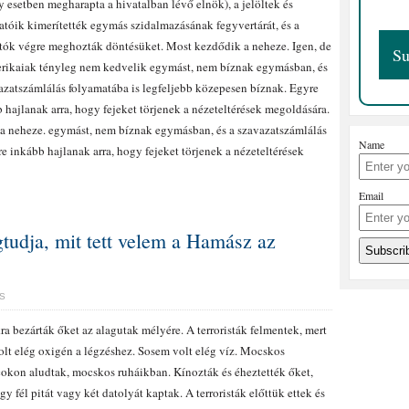
 esetben megharapta a hivatalban lévő elnök), a jelöltek és
tóik kimerítették egymás szidalmazásának fegyvertárát, és a
tók végre meghozták döntésüket. Most kezdődik a neheze. Igen, de
rikaiak tényleg nem kedvelik egymást, nem bíznak egymásban, és
azatszámlálás folyamatába is legfeljebb közepesen bíznak. Egyre
 hajlanak arra, hogy fejeket törjenek a nézeteltérések megoldására.
 neheze. egymást, nem bíznak egymásban, és a szavazatszámlálás
Name
e inkább hajlanak arra, hogy fejeket törjenek a nézeteltérések
Email
tudja, mit tett velem a Hamász az
S
a bezárták őket az alagutak mélyére. A terroristák felmentek, mert
lt elég oxigén a légzéshez. Sosem volt elég víz. Mocskos
okon aludtak, mocskos ruháikban. Kínozták és éheztették őket,
gy fél pitát vagy két datolyát kaptak. A terroristák előttük ettek és