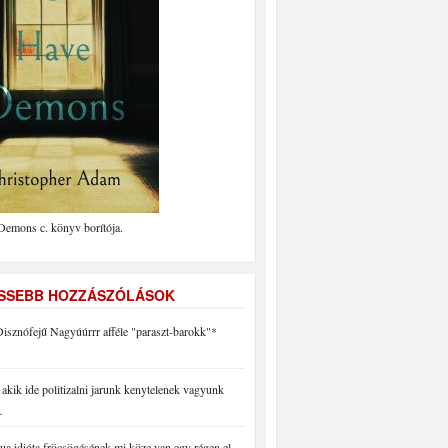
Demons c. könyv borítója.
ISSEBB HOZZÁSZÓLÁSOK
isznófejű Nagyúúrrr afféle "paraszt-barokk"*
akik ide politizalni jarunk kenytelenek vagyunk
…
a idióta fröcsögésének mi köze van egy régen el…