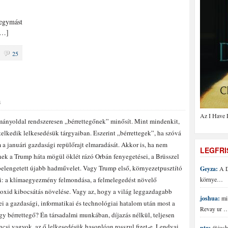
 egymást
[…]
25
S
Az I Have 
ányoldal rendszeresen „bérrettegőnek” minősít. Mint mindenkit,
telkedik lelkesedésük tárgyaiban. Eszerint „bérrettegek”, ha szóvá
 a januári gazdasági repülőrajt elmaradását. Akkor is, ha nem
LEGFR
nek a Trump háta mögül öklét rázó Orbán fenyegetései, a Brüsszel
belengetett újabb hadművelet. Vagy Trump első, környezetpusztító
Geyza:
A D
i: a klímaegyezmény felmondása, a felmelegedést növelő
környe…
oxid kibocsátás növelése. Vagy az, hogy a világ leggazdagabb
joshua:
mi 
i a gazdasági, informatikai és technológiai hatalom után most a
Revay ur 
y bérrettegő? Én társadalmi munkában, díjazás nélkül, teljesen
csi vagyok, az ő lelkesedésük hasonlóan rosszul fizet-e. Lendvai
ptg:
@joshu