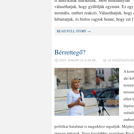
is amerikaiak maradtunk. Most mindannyian
választhatjuk, hogy gyűlöljük egymást. Ez egy
normális, emberi reakció. Választhatjuk, hogy
hibáztatjuk, és biztos vagyok benne, hogy ezt 
READ FULL STORY →
Bérrettegő?
2025 JANUÁR 22 8:48 DE.
28 HOZZÁSZÓLÁ
A korm
aki ké
teszem
tetsze
ellen 
lépése
széndi
embere
politikai hatalmat is magukhoz ragadják. Méghog
ingyen rettegek. Vagy legalábbis aggódom. Kiván