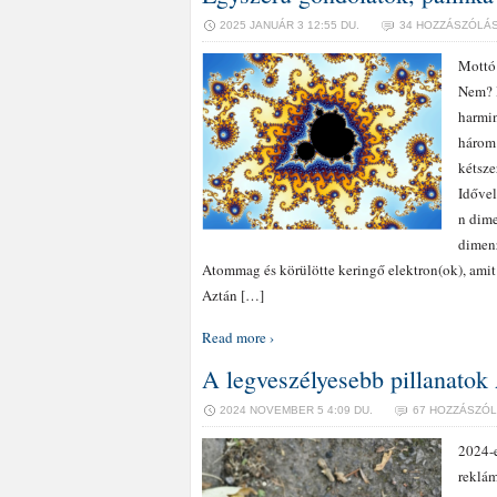
2025 JANUÁR 3 12:55 DU.
34 HOZZÁSZÓLÁ
Mottó:
Nem? B
harmin
három 
kétsze
Idővel
n dime
dimenz
Atommag és körülötte keringő elektron(ok), amit
Aztán […]
Read more ›
A legveszélyesebb pillanato
2024 NOVEMBER 5 4:09 DU.
67 HOZZÁSZÓ
2024-e
reklám