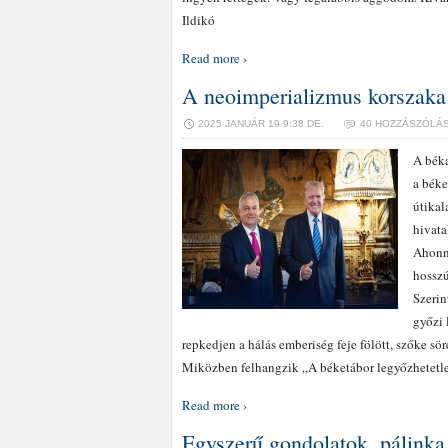
Ildikó
Read more ›
A neoimperializmus korszaka 
2025 JANUÁR 19 9:38 DE.
40 HOZZÁSZÓLÁ
A béka
a béke
útikal
hivata
Ahonna
hosszú
Szerin
győzi 
repkedjen a hálás emberiség feje fölött, szőke sör
Miközben felhangzik „A béketábor legyőzhetetl
Read more ›
Egyszerű gondolatok, pálinka