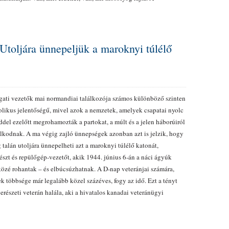
toljára ünnepeljük a maroknyi túlélő
ati vezetők mai normandiai találkozója számos különböző szinten
likus jelentőségű, mivel azok a nemzetek, amelyek csapatai nyolc
ddel ezelőtt megrohamozták a partokat, a múlt és a jelen háborúiról
kodnak. A ma végig zajló ünnepségek azonban azt is jelzik, hogy
g talán utoljára ünnepelheti azt a maroknyi túlélő katonát,
észt és repülőgép-vezetőt, akik 1944. június 6-án a náci ágyúk
közé rohantak – és elbúcsúzhatnak. A D-nap veteránjai számára,
k többsége már legalább közel százéves, fogy az idő. Ezt a tényt
észeti veterán halála, aki a hivatalos kanadai veteránügyi