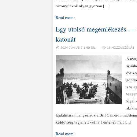
bizonyítékok olyan gyorsan […]
Read more ›
Egy utolsó megemlékezés — U
katonát
2024 JÚNIUS 6 1:09 DU.
18 HOZZÁSZÓLÁS
A nyug
szimbo
évtize
gondol
a vilá
tenger
fogai 
akikne
fájdalmasan hangsúlyozta Bill Cameron haditenger
küldöttség tagja lett volna. Pénteken halt […]
Read more ›