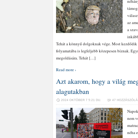
néhány
támoga
válasz
az ame
a szav
inkább
Tehát a könnyű dolgoknak vége. Most kezdődik a
folyamatába is legfeljebb közepesen bíznak. Egyr
megoldására. Tehát […]
Read more ›
Azt akarom, hogy a világ meg
alagutakban
2024 OKTÓBER 7 5:21 DU.
47 HOZZÁSZÓLÁ
Napokr
nem vo
matrac
néha e