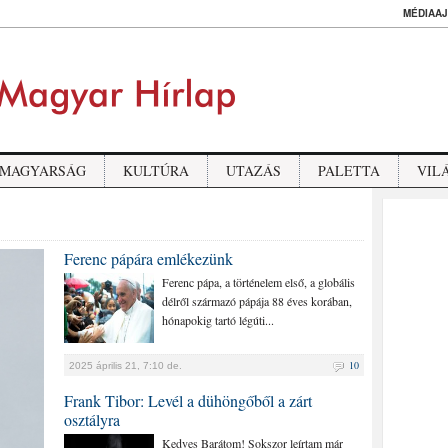
MÉDIAAJ
MAGYARSÁG
KULTÚRA
UTAZÁS
PALETTA
VIL
Ferenc pápára emlékezünk
Ferenc pápa, a történelem első, a globális
délről származó pápája 88 éves korában,
hónapokig tartó légúti...
10
2025 április 21, 7:10 de.
Frank Tibor: Levél a dühöngőből a zárt
osztályra
Kedves Barátom! Sokszor leírtam már