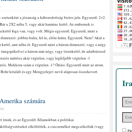
S
 esetenként a józanság a háborodottság biztos jele. Egyszerű. 2×2.
ár a 2X2 néha 5, vagy akár harminc kettő. Az embernek is
ckettő foga van, vagy volt. Mégis egyszerű. Egyszerű, mint a
dimenzió: jobbra-balra, fel-le, előre-hátra. Egyszerű. Nem? Akár a
r kettő, ami néha öt. Egyszerű mint a három dimenzió, vagy a négy.
 (megspékelve) a három már négy, vagy tizenkettő, de adatbázisod
nziós mátrixa akár végtelen, vagy legfeljebb végtelen -1
iós. Mekkora szám a végtelen -1? Óriási. Egyszerű mint az atom.
 Bohr kitalált és egy Mengyelejev nevű alaposan összekevert.
Ir
k Amerika számára
LÁS
t írunk, és az Egyesült Államokban a politikai
költségvetéseket elköltötték, a csecsemőket megcsókolták (vagy
Ple