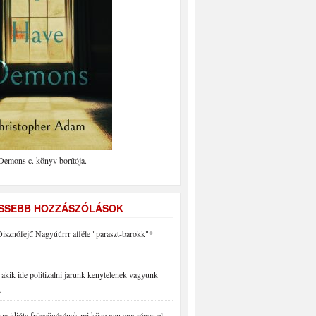
Demons c. könyv borítója.
ISSEBB HOZZÁSZÓLÁSOK
isznófejű Nagyúúrrr afféle "paraszt-barokk"*
akik ide politizalni jarunk kenytelenek vagyunk
…
a idióta fröcsögésének mi köze van egy régen el…