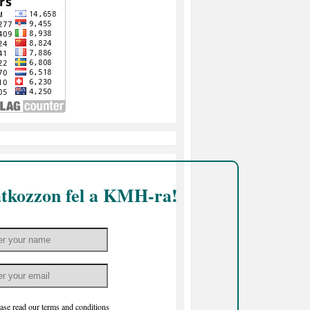
atkozzon fel a KMH-ra!
ase read our
terms and conditions