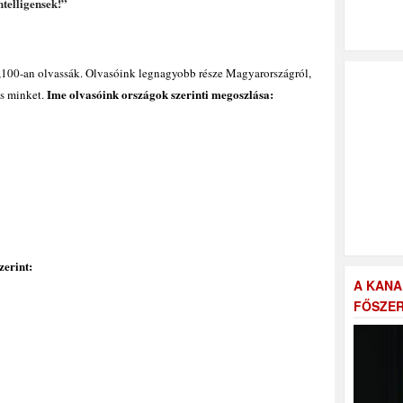
telligensek!”
100-an olvassák. Olvasóink legnagyobb része Magyarországról,
Ime olvasóink országok szerinti megoszlása:
s minket.
zerint:
A KANA
FŐSZER