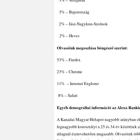
3% – Veszprém
3% – Bajorország
2% – Jász-Nagykun-Szolnok
2% – Heves
Olvasóink megoszlása böngésző szerint:
53% – Firefox
23% – Chrome
11% – Internet Explorer
8% – Safari
Egyéb demográfiai információ az Alexa Rankin
A Kanadai Magyar Hírlapot nagyobb arányban olv
legnagyobb korosztályt a 25 és 34 év közöttiek a
átlagnál észrevehetően magasabb. Olvasóink több