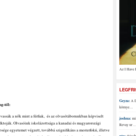
Az I Have 
LEGFR
Geyza:
A D
g-től:
környe…
assák a nők mint a férfiak, és az olvasótáborunkban képviselt
joshua:
mi 
lktoják. Olvasóink iskolázottsága a kanadai és magyarországi
Revay ur 
sége egyetemet végzett, továbbá szignifikáns a mesterfokú, illetve
ptg:
@joshu