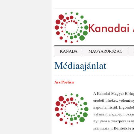
KANADA
MAGYARORSZÁG
Médiaajánlat
Ars Poetica
A Kanadai Magyar Hírlap
eredeti híreket, vélemén
naponta frissül. Elgondol
valamint a szabad hozzá
nyújtani a diaszpóra szá
„Döntsük le a
származik: