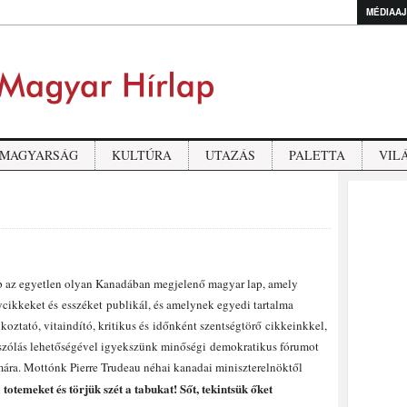
MÉDIAAJ
MAGYARSÁG
KULTÚRA
UTAZÁS
PALETTA
VIL
 az egyetlen olyan Kanadában megjelenő magyar lap, amely
ycikkeket és esszéket publikál, és amelynek egyedi tartalma
koztató, vitaindító, kritikus és időnként szentségtörő cikkeinkkel,
szólás lehetőségével igyekszünk minőségi demokratikus fórumot
mára. Mottónk Pierre Trudeau néhai kanadai miniszterelnöktől
 totemeket és törjük szét a tabukat! Sőt, tekintsük őket