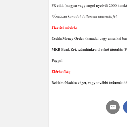
PR-cikk (magyar vagy angol nyelvű) 2000 karak
*Árainkat kanadai dollárban tüntettük fel.
Fizetési módok:
Csekk/Money Order
(kanadai vagy amerikai ba
MKB Bank Zrt. számlánkra történő átutalás
(F
Paypal
Elérhetőség
Reklám feladása véget, vagy további információér