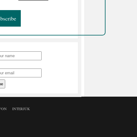
FON
INTERJÚK