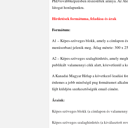
PhD továbbképzésben részesültek aránya. Az Alex
látogat honlapunkra.
Hírdetések formátuma, feladása és árak
Formátum:
A1 – Képes-szöveges blokk, amely a címlapon és 
menüsorban) jelenik meg.
Átlag mérete: 300 x 25
A2 – Képes-szöveges szalaghirdetés, amely megha
publikált valamennyi cikk alatt, közvetlenül a 
A Kanadai Magyar Hírlap a következő leadási form
érdemes a jobb minőségű png formátumot alkalmaz
fájlt küldjön szerkesztőségük email címére.
Áraink:
Képes-szöveges blokk (a címlapon és valamennyi 
Képes-szöveges szalaghirdetés (a kiválasztott ro