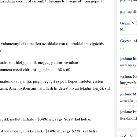
a adatai szerint olvasóink túlnyomó többsége otthoni gépről
ptg:
sajnála
Geyza:
V É 
N…
Geyza:
„Aki
valamennyi cikk mellett az oldalsávon (jobboldali navigációs
…
0.
joshua:
htt
tározott ideig jelenik meg, egy adott rovatban
igazsagugy
komment mező előtt. Átlag mérete: 468 x 60.
joshua:
KA
átumokat ajánlja: png, jpeg, gif és pdf. Képes hírdetés esetén
hujegyerak.
ni. Amennyiben animált, flash hírdetést kíván feladni, kérjük swf
joshua:
Mr 
zavartalan
joshua:
ke
floridabol.
$349/hét, vagy $629 két hétre.
cikk mellett látható):
$149/hét, vagy $279 két hétre.
vat valamennyi cikke alatt):