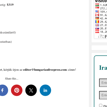
$319
terig:
nkszámláról)
orintban)
Ir
editor@hungarianfreepress.com
t, kérjük írjon az
címre!
Share this...
Ple