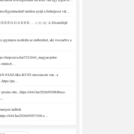
tos/figyelmeztető módon nyújt a belterjessé vál…
É É É G G G E E E . . . (: ((: (((: A Disznófejű
 egymásra uszította az embereket, aki visszaélve a
ps://nepszava.hu/3321644_magyar-peter-
i-miniszt…
N-FASZ-tiku-KUSS messiasom van...a
..https://pe…
promo otto...https://444.hu/2026/05/08/ibusz-
-a…
menyen inditok
.https://444.hu/2026/05/07/100-e…