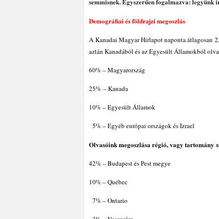
semmisnek. Egyszerűen fogalmazva: legyünk in
Demográfiai és földrajzi megoszlás
A Kanadai Magyar Hírlapot naponta átlagosan 2,
aztán Kanadából és az Egyesült Államokból olva
60% – Magyarország
25% – Kanada
10% – Egyesült Államok
5% – Egyéb európai országok és Izrael
Olvasóink megoszlása régió, vagy tartomány s
42% – Budapest és Pest megye
10% – Québec
7% – Ontario