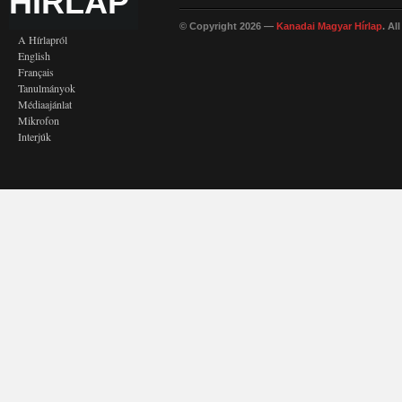
HÍRLAP
© Copyright 2026 —
Kanadai Magyar Hírlap
. Al
A Hírlapról
English
Français
Tanulmányok
Médiaajánlat
Mikrofon
Interjúk