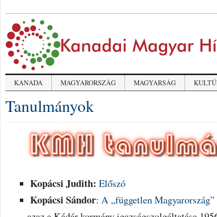
KANADA
MAGYARORSZÁG
MAGYARSÁG
KULTÚ
Tanulmányok
Kopácsi Judith:
Előszó
Kopácsi Sándor
:
A „független Magyarország” 
– azaz a Kádár kormány igazságszolgáltatása 195