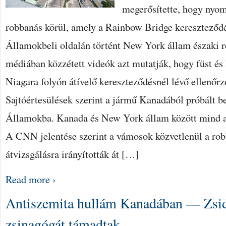
megerősítette, hogy nyom
robbanás körül, amely a Rainbow Bridge kereszteződ
Államokbeli oldalán történt New York állam északi r
médiában közzétett videók azt mutatják, hogy füst és
Niagara folyón átívelő kereszteződésnél lévő ellenő
Sajtóértesülések szerint a jármű Kanadából próbált be
Államokba. Kanada és New York állam között mind a 
A CNN jelentése szerint a vámosok közvetlenül a rob
átvizsgálásra irányították át […]
Read more ›
Antiszemita hullám Kanadában — Zsidó
zsinagógát támadtak