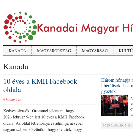
KANADA
MAGYARORSZÁG
MAGYARSÁG
KULTÚ
Kanada
10 éves a KMH Facebook
Három hónapja m
liberálisokat — 
oldala
győztek
A
6 hónap ago
l
C
Kedves olvasók! Örömmel jelentem, hogy
m
2026.február 9-én lett 10 éves a KMH Facebook
oldala. Az oldal létrehozója és adminja nevében
2025 április 29, 2:11 
nagyon szépen köszönöm, hogy olvastok, hogy