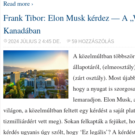
Read more ›
Frank Tibor: Elon Musk kérdez — A „
Kanadában
2024 JÚLIUS 2 4:45 DE.
59 HOZZÁSZÓLÁS
A közelmúltban többször 
állapotáról, (elmeosztály
(zárt osztály). Most úja
hogy a nyugat is szorgos
lemaradjon. Elon Musk, 
világon, a közelmúltban feltett egy kérdést a saját pl
tizmilliárdért vett meg). Sokan felkapták a fejüket, ho
kérdés ugyanis úgy szólt, hogy ‘Ez legális’? A kérdést 