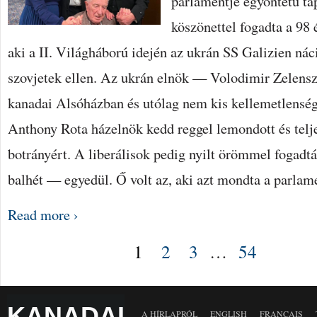
parlamentje egyöntetű ta
köszönettel fogadta a 98
aki a II. Világháború idején az ukrán SS Galizien nác
szovjetek ellen. Az ukrán elnök — Volodimir Zelenszk
kanadai Alsóházban és utólag nem kis kellemetlensége
Anthony Rota házelnök kedd reggel lemondott és teljes
botrányért. A liberálisok pedig nyilt örömmel fogadtá
balhét — egyedül. Ő volt az, aki azt mondta a parla
Read more ›
1
2
3
…
54
KANADAI
A HÍRLAPRÓL
ENGLISH
FRANÇAIS