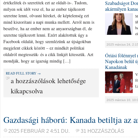
értékelitek és szeretitek ezt az oldalt-is-. Tudom,
Szabadságot Don
akármilyen kanad
milyen sok időt vesz el, ha az ember tájékozott
szeretne lenni, olvasni híreket, de képtelenség ezt
M
mind kiszorítani a napi munka mellett. Arról nem is
l
be
beszélve, ha az ember nem az anyaországban él, de
el
szeretne tájékozott lenni. Ezért alakítottuk úgy a
Facebook oldalát, hogy szemlézünk az újságokban
2025 március 24, 2:1
megjelent cikkek között – ez mindkét politikai
oldalról megtesszük- és a cikk linkjét kitesszük. Azt
Óriási fölénnye
mondják, hogy az igazság mindig […]
Napokon belül új
Kanadának
READ FULL STORY →
V
10
a hozzászólások lehetősége
f
Li
éves
kikapcsolva
a
2025 március 10, 10:
KMH
Gazdasági háború: Kanada betiltja az a
Facebook
oldala
2025 FEBRUÁR 2 4:51 DU.
31 HOZZÁSZÓLÁS