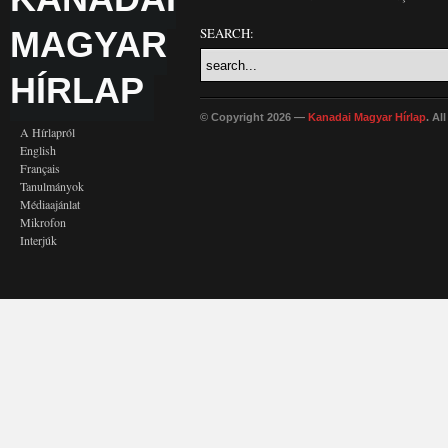
MAGYAR
SEARCH:
HÍRLAP
© Copyright 2026 —
Kanadai Magyar Hírlap
. Al
A Hírlapról
English
Français
Tanulmányok
Médiaajánlat
Mikrofon
Interjúk