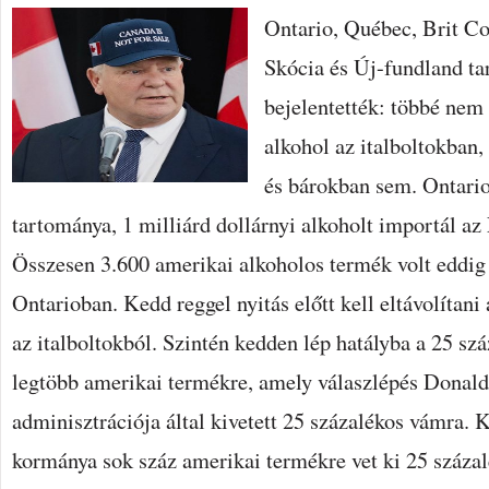
bejegyzéshez
Ontario, Québec, Brit C
Skócia és Új-fundland t
bejelentették: többé nem
alkohol az italboltokban,
és bárokban sem. Ontari
tartománya, 1 milliárd dollárnyi alkoholt importál a
Összesen 3.600 amerikai alkoholos termék volt eddig
Ontarioban. Kedd reggel nyitás előtt kell eltávolítan
az italboltokból. Szintén kedden lép hatályba a 25 sz
legtöbb amerikai termékre, amely válaszlépés Donal
adminisztrációja által kivetett 25 százalékos vámra. 
kormánya sok száz amerikai termékre vet ki 25 száza