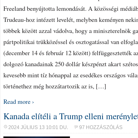
Freeland benyújtotta lemondását. A közösségi médiáb
Trudeau-hoz intézett levelét, melyben keményen nek
többek között azzal vádolva, hogy a miniszterelnök g
pártpolitikai trükközéssel és osztogatással van elfogl
(december 14 és február 12 között) felfüggesztették 
dolgozó kanadainak 250 dollár készpénzt akart széto
kevesebb mint tíz hónappal az esedékes országos vála
történethez még hozzátartozik az is, […]
Read more ›
Kanada elítéli a Trump elleni merényle
2024 JÚLIUS 13 10:01 DU.
97 HOZZÁSZÓLÁS