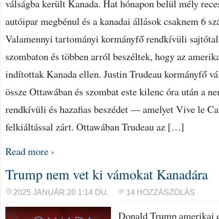
válságba került Kanada. Hat hónapon belül mély reces
autóipar megbénul és a kanadai állások csaknem 6 s
Valamennyi tartományi kormányfő rendkívüli sajtótalá
szombaton és többen arról beszéltek, hogy az amerik
indítottak Kanada ellen. Justin Trudeau kormányfő vá
össze Ottawában és szombat este kilenc óra után a ne
rendkívüli és hazafias beszédet — amelyet Vive le C
felkiáltással zárt. Ottawában Trudeau az […]
Read more ›
Trump nem vet ki vámokat Kanadára
2025 JANUÁR 20 1:14 DU.
14 HOZZÁSZÓLÁS
Donald Trump amerikai e