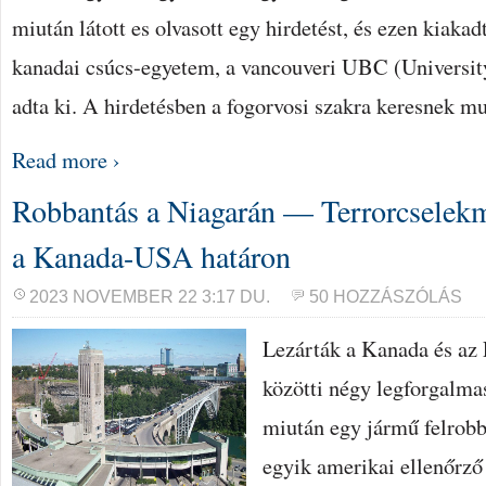
miután látott es olvasott egy hirdetést, és ezen kiakad
kanadai csúcs-egyetem, a vancouveri UBC (Universit
adta ki. A hirdetésben a fogorvosi szakra keresnek m
Read more ›
Robbantás a Niagarán — Terrorcselekm
a Kanada-USA határon
2023 NOVEMBER 22 3:17 DU.
50 HOZZÁSZÓLÁS
Lezárták a Kanada és az
közötti négy legforgalma
miután egy jármű felrobb
egyik amerikai ellenőrző