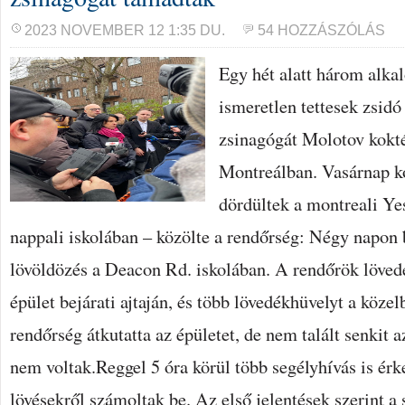
2023 NOVEMBER 12 1:35 DU.
54 HOZZÁSZÓLÁS
Egy hét alatt három alk
ismeretlen tettesek zsidó
zsinagógát Molotov koktél
Montreálban. Vasárnap ko
dördültek a montreali Ye
nappali iskolában – közölte a rendőrség: Négy napon 
lövöldözés a Deacon Rd. iskolában. A rendőrök löved
épület bejárati ajtaján, és több lövedékhüvelyt a köze
rendőrség átkutatta az épületet, de nem talált senkit 
nem voltak.Reggel 5 óra körül több segélyhívás is érk
lövésekről számoltak be. Az első jelentések szerint 