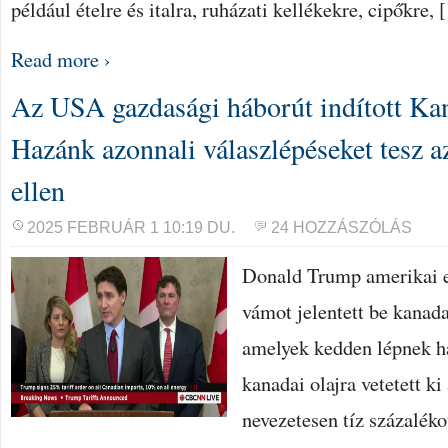
például ételre és italra, ruházati kellékekre, cipőkre,
Read more ›
Az USA gazdasági háborút indított Ka
Hazánk azonnali válaszlépéseket tesz a
ellen
2025 FEBRUÁR 1 10:19 DU.
24 HOZZÁSZÓLÁS
Donald Trump amerikai e
vámot jelentett be kanada
amelyek kedden lépnek h
kanadai olajra vetetett k
nevezetesen tíz százaléko