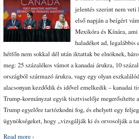
jelentés szerint nem veti
első napján a beígért vá
Mexikóra és Kínára, ami
haladékot ad, legalábbis 
hétfőn nem sokkal dél után iktattak be elnöknek, háro
meg: 25 százalékos vámot a kanadai árukra, 10 száza
országból származó árukra, vagy egy olyan eszkaláló
alacsonyan kezdődik és idővel emelkedik – kanadai tis
Trump-kormányzat egyik tisztviselője megerősítette 
Trump egyelőre tartózkodni fog, és ehelyett egy feljeg
ügynökségeket, hogy „vizsgálják ki és orvosolják a t
Read more ›