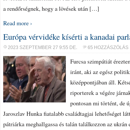
a rendőrségnek, hogy a lövések után […]
Read more ›
Európa vérvidéke kísérti a kanadai par
2023 SZEPTEMBER 27 9:55 DE.
65 HOZZÁSZÓLÁS
Furcsa szimpátiát éreztem
iránt, aki az egész politi
középpontjában áll. Kéts
riporterek a végére járn
pontosan mi történt, de ú
Jaroszlav Hunka fiatalabb családtagjai lehetőséget lát
pátriárka meghallgassa és talán találkozzon az ukrán