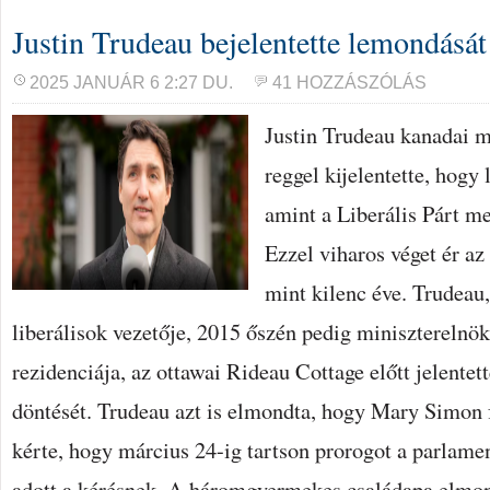
Justin Trudeau bejelentette lemondását
2025 JANUÁR 6 2:27 DU.
41 HOZZÁSZÓLÁS
Justin Trudeau kanadai m
reggel kijelentette, hogy
amint a Liberális Párt me
Ezzel viharos véget ér az 
mint kilenc éve. Trudeau,
liberálisok vezetője, 2015 őszén pedig miniszterelnök,
rezidenciája, az ottawai Rideau Cottage előtt jelentett
döntését. Trudeau azt is elmondta, hogy Mary Simon
kérte, hogy március 24-ig tartson prorogot a parlame
adott a kérésnek. A háromgyermekes családapa elmon