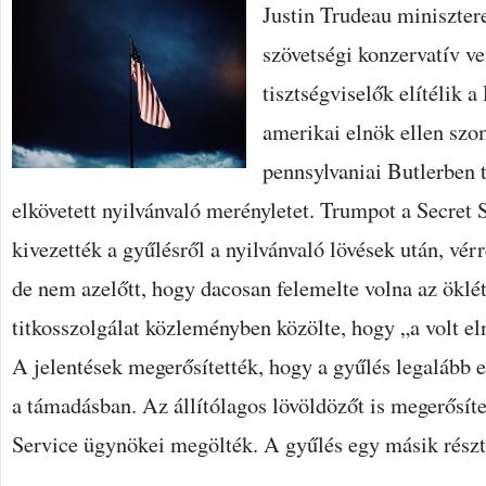
Justin Trudeau minisztere
szövetségi konzervatív v
tisztségviselők elítélik 
amerikai elnök ellen szo
pennsylvaniai Butlerben 
elkövetett nyilvánvaló merényletet. Trumpot a Secret
kivezették a gyűlésről a nyilvánvaló lövések után, vérr
de nem azelőtt, hogy dacosan felemelte volna az öklét
titkosszolgálat közleményben közölte, hogy „a volt e
A jelentések megerősítették, hogy a gyűlés legalább 
a támadásban. Az állítólagos lövöldözőt is megerősíte
Service ügynökei megölték. A gyűlés egy másik részt