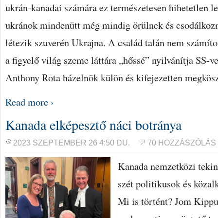
ukrán-kanadai számára ez természetesen hihetetlen le
ukránok mindenütt még mindig örülnek és csodálkozn
létezik szuverén Ukrajna. A család talán nem számíto
a figyelő világ szeme láttára „hőssé” nyilvánítja SS-v
Anthony Rota házelnök külön és kifejezetten megkös
Read more ›
Kanada elképesztő náci botránya
2023 SZEPTEMBER 26 4:50 DU.
70 HOZZÁSZÓLÁS
Kanada nemzetközi tekint
szét politikusok és közal
Mi is történt? Jom Kippu