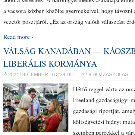
a vacsora közben közölte gyermekeivel, hogy távozni
vezetői posztjáról. „Ez az ország valódi választást é
Read more ›
VÁLSÁG KANADÁBAN — KÁOSZ
LIBERÁLIS KORMÁNYA
2024 DECEMBER 16 3:24 DU.
58 HOZZÁSZÓLÁS
Hétfő reggel várta az ors
Freeland gazdaságügyi mi
gazdasági riportját, amel
költségvetési hiányt muta
szemben percekkel a várt 