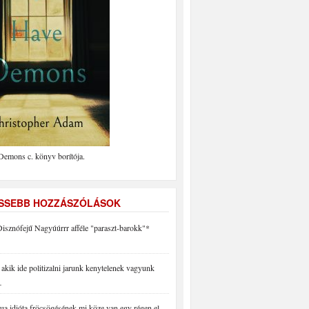
Demons c. könyv borítója.
ISSEBB HOZZÁSZÓLÁSOK
isznófejű Nagyúúrrr afféle "paraszt-barokk"*
akik ide politizalni jarunk kenytelenek vagyunk
…
a idióta fröcsögésének mi köze van egy régen el…