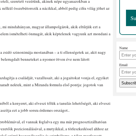
veteli, szeretett vezérünk, akinek népe ugyanazokban a
 nélkül összebútorozik a nácikkal, abból pedig cifra világ jöhet az
 mi mindahányan, magyar állampolgárok, akik eltűrjük ezt a
énelem ismételheti önmagát, akik képtelenek vagyunk azt mondani a
Name
a zsidó szinonimája mostanában – a ti ellenségetek az, akit nagy
 belerugdalt benneteket a nyomor ötven éve nem látott
Email
azdagítja a családját, vazallusait, aki a jogaitokat vonja el, egyiket
maradt nektek, mint a Miranda formula első pontja: jogotok van
éből a kenyeret, aki elveszi tőlük a tanulás lehetőségét, aki elveszi
aszítja ezt a jobb sorsra érdemes országot..
 problémával, el vannak foglalva egy ma már prognosztizálhatóan
vezetőik pozicionálásával, a mutyikkal, a törleszkedéssel ahhoz az
 első számú haszonélvezője és szimbóluma, a télen megfagyott