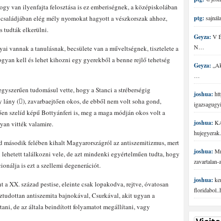
gy van ilyenfajta felosztása is ez emberiségnek, a középiskolában
m családjában elég mély nyomokat hagyott a vészkorszak ahhoz,
ptg:
sajnála
s tudták elkerülni.
Geyza:
V É 
N…
i vannak a tanulásnak, becsülete van a műveltségnek, tisztelete a
ogyan kell és lehet kihozni egy gyerekből a benne rejlő tehetség
Geyza:
„Aki
…
egyszerűen tudomásul vette, hogy a Stanci a stréberségig
joshua:
htt
 lány (), zavarbaejtően okos, de ebből nem volt soha gond,
igazsagugy
ően szelíd képű Bottyánferi is, meg a maga módján okos volt a
joshua:
KA
yan vitték valamire.
hujegyerak.
d második felében kihalt Magyarországról az antiszemitizmus, mert
joshua:
Mr 
lehetett találkozni vele, de azt mindenki egyértelműen tudta, hogy
zavartalan
ionálja is ezt a szellemi degenerációt.
joshua:
ke
 a XX. század pestise, eleinte csak lopakodva, rejtve, óvatosan
floridabol.
ztudottan antiszemita bajnokával, Csurkával, akit ugyan a
rtani, de az általa beindított folyamatot megállítani, vagy