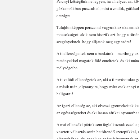
Percnyi kétségünk ne legyen, ha a helyzet azt kö
gázkamrákban pusztult el, mint a zsidók, gátlások
országra.
Tulajdonképpen persze mi vagyunk az oka ennek,
mocsokságot, akik nem hisszük azt, hogy a tört
szegényeknek, hogy álljatok meg egy szóra!
A ti ellenségeitek nem a bankárok – merthogy ez 
reményekkel magatok fölé emeltetek, és aki mára
mélységeibe.
A ti valódi ellenségetek az, aki a ti rovásotokra g
a másik után, olyannyira, hogy mára csak annyi 
hallgatni!
Az igazi ellenség az, aki elveszi gyermekeitek kez
az egészségeteket és aki lassan afrikai nyomorba t
A mai ellenzéki pártok sem foglalkoznak ezzel a
vesztett választás során betöltendő szerepükkel, 
oligarchához, aki ennek az egész folyamatnak az