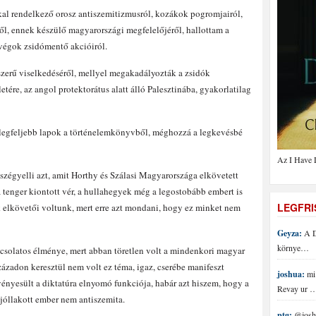
l rendelkező orosz antiszemitizmusról, kozákok pogromjairól,
ről, ennek készülő magyarországi megfelelőjéről, hallottam a
rvégok zsidómentő akcióiról.
szerű viselkedéséről, mellyel megakadályozták a zsidók
letére, az angol protektorátus alatt álló Palesztinába, gyakorlatilag
 legfeljebb lapok a történelemkönyvből, méghozzá a legkevésbé
Az I Have 
égyelli azt, amit Horthy és Szálasi Magyarországa elkövetett
a tenger kiontott vér, a hullahegyek még a legostobább embert is
LEGFR
 elkövetői voltunk, mert erre azt mondani, hogy ez minket nem
Geyza:
A D
környe…
csolatos élménye, mert abban töretlen volt a mindenkori magyar
századon keresztül nem volt ez téma, igaz, cserébe manifeszt
joshua:
mi 
ényesült a diktatúra elnyomó funkciója, habár azt hiszem, hogy a
Revay ur 
 jóllakott ember nem antiszemita.
ptg:
@joshu