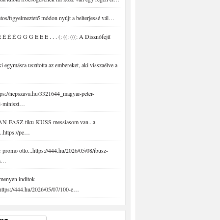
tos/figyelmeztető módon nyújt a belterjessé vál…
É É É G G G E E E . . . (: ((: (((: A Disznófejű
 egymásra uszította az embereket, aki visszaélve a
ps://nepszava.hu/3321644_magyar-peter-
i-miniszt…
N-FASZ-tiku-KUSS messiasom van...a
..https://pe…
promo otto...https://444.hu/2026/05/08/ibusz-
-a…
menyen inditok
.https://444.hu/2026/05/07/100-e…