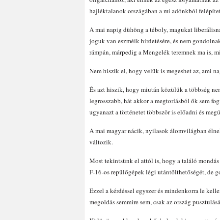
hajléktalanok országában a mi adónkból felépítet
A mai napig dühöng a téboly, magukat liberálisn
joguk van eszméik hirdetésére, és nem gondolnak 
rámpán, márpedig a Mengelék teremnek ma is, mi
Nem hiszik el, hogy velük is megeshet az, ami n
És azt hiszik, hogy miután közülük a többség nem
legrosszabb, hát akkor a megtorlásból ők sem fo
ugyanazt a történetet többször is előadni és megú
A mai magyar nácik, nyilasok álomvilágban élnek,
változik.
Most tekintsünk el attól is, hogy a találó mondás s
F-16-os repülőgépek légi utántölthetőségét, de 
Ezzel a kérdéssel egyszer és mindenkorra le kel
megoldás semmire sem, csak az ország pusztulásá