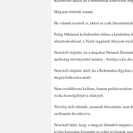
Különösen akkor, ha a bűnbaknak kinevezett népe
Mégsem történik semmi.
Ha valamit tesznek is, akkor az csak látszatintéz
Pedig Orbánnal kollaborálni ebben a kérdésben b
alázatoskodással, a Vezér seggének fényesre nya
Nem kell elájulni, ha a magukat Nemzeti Érzelm
mellesleg törvénysértő módon – betiltja a kis des
Nem kell elájulni attól, ha a Református Egyház 
megnyilatkozása miatt.
Nem csodálkozni kellene, hanem palástvesztésre í
ócska kiszolgálójává silányult.
Törvény kell ellenük, azonnali feloszlatás, nem
szellemére hivatkozva.
Nem kell tűrni, hogy a magyar államból majmot cs
nyilas karszalag közepére az echte nyilasnak azon