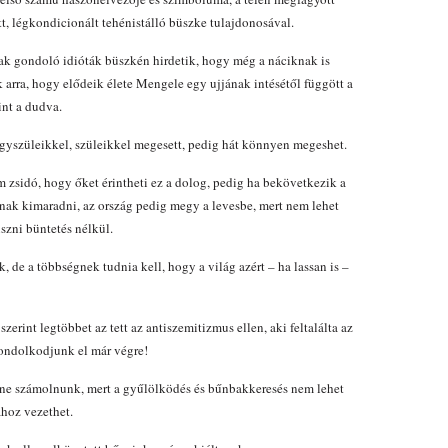
t, légkondicionált tehénistálló büszke tulajdonosával.
ak gondoló idióták büszkén hirdetik, hogy még a náciknak is
arra, hogy elődeik élete Mengele egy ujjának intésétől függött a
nt a dudva.
agyszüleikkel, szüleikkel megesett, pedig hát könnyen megeshet.
 zsidó, hogy őket érintheti ez a dolog, pedig ha bekövetkezik a
gnak kimaradni, az ország pedig megy a levesbe, mert nem lehet
szni büntetés nélkül.
 de a többségnek tudnia kell, hogy a világ azért – ha lassan is –
zerint legtöbbet az tett az antiszemitizmus ellen, aki feltalálta az
gondolkodjunk el már végre!
lene számolnunk, mert a gyűlölködés és bűnbakkeresés nem lehet
hoz vezethet.