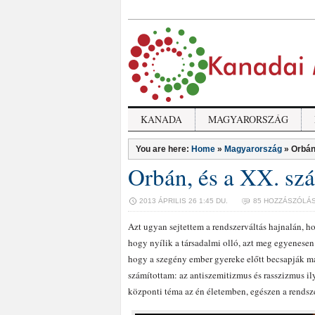
KANADA
MAGYARORSZÁG
You are here:
Home
»
Magyarország
»
Orbán
Orbán, és a XX. szá
2013 ÁPRILIS 26 1:45 DU.
85 HOZZÁSZÓLÁ
Azt ugyan sejtettem a rendszerváltás hajnalán, h
hogy nyílik a társadalmi olló, azt meg egyenese
hogy a szegény ember gyereke előtt becsapják ma
számítottam: az antiszemitizmus és rasszizmus i
központi téma az én életemben, egészen a rendsze