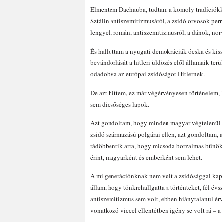
Elmentem Dachauba, tudtam a komoly tradíciókka
Sztálin antiszemitizmusáról, a zsidó orvosok per
lengyel, román, antiszemitizmusról, a dánok, no
És hallottam a nyugati demokráciák ócska és kis
bevándorlását a hitleri üldözés elől államaik terü
odadobva az európai zsidóságot Hitlernek.
De azt hittem, ez már végérvényesen történelem,
sem dicsőséges lapok.
Azt gondoltam, hogy minden magyar végtelenül sz
zsidó származású polgárai ellen, azt gondoltam, 
rádöbbentik arra, hogy micsoda borzalmas bűnök
érint, magyarként és emberként sem lehet.
A mi generációnknak nem volt a zsidósággal kap
állam, hogy tönkrehallgatta a történteket, fél év
antiszemitizmus sem volt, ebben hiánytalanul érv
vonatkozó viccel ellentétben igény se volt rá – a