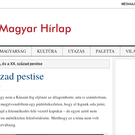
MÉDIAAJ
MAGYARSÁG
KULTÚRA
UTAZÁS
PALETTA
VIL
, és a XX. század pestise
zad pestise
S
ogy nem a Kánaán fog eljönni az átlagemberre, arra is számítottam,
n megjövendöltem egy pártértekezleten, hogy el fogunk oda jutni,
jd a felemelkedés felé vezető kapukat – de egyre azért nem
lyen mértéktelen felerősödésére. Merthogy ez a téma nem volt
rváltásig.