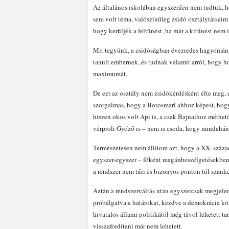
Az általános iskolában egyszerűen nem tudtuk, ho
sem volt téma, valószínűleg zsidó osztálytársai
hogy kerüljék a feltűnést, ha már a kitűnést nem i
Mit tegyünk, a zsidóságban évezredes hagyománya
tanult embernek, és tudnak valamit arról, hogy h
maximumát.
De ezt az osztály nem zsidókérdésként élte meg, 
szorgalmas, hogy a Botosmari ahhoz képest, hogy
hiszen okos volt Api is, a csak Bajnaihoz mérhet
vérproli Győző is – nem is csoda, hogy mindahán
Természetesen nem állítom azt, hogy a XX. száza
egyszer-egyszer – főként magánbeszélgetésekben 
a rendszer nem tűri és bizonyos ponton túl szankc
Aztán a rendszerváltás után egyszercsak megjelent
próbálgatva a határokat, kezdve a demokrácia kö
hivatalos állami politikától még távol lehetett ta
visszafordítani már nem lehetett.