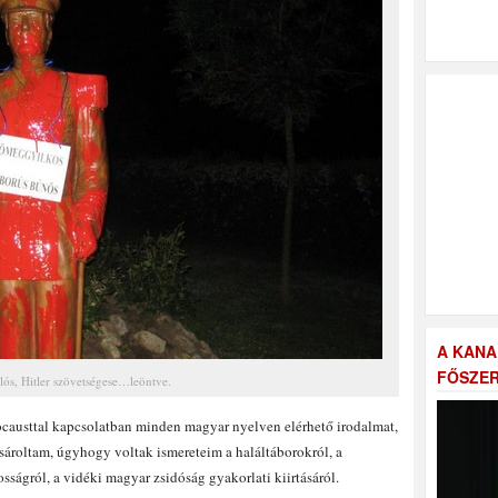
A KANA
FŐSZER
ós, Hitler szövetségese…leöntve.
ocausttal kapcsolatban minden magyar nyelven elérhető irodalmat,
sároltam, úgyhogy voltak ismereteim a haláltáborokról, a
ágról, a vidéki magyar zsidóság gyakorlati kiirtásáról.