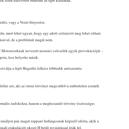
k ellen elkövetett bűneink az égre kiáltanak.
kedés, vagy a Vezér fényezése.
űn, mert lehet ugyan, hogy egy adott szituációt meg lehet oldani
lásával, de a problémát magát nem.
ű Motorosoknak nevezett neonáci csőcselék egyik provokációját –
pota, lesz helyette másik.
csóválja a fejét Hegedűs lelkész többedik antiszemita
télni azt, aki az isteni törvényt megcsúfolva embertelen eszmék
 formális indokokra, hanem a meghozandó törvény tisztességes
ináljon pár, magát roppant furfangosnak képzelő idióta, akik a
nali ejakulációt okozó H betűt rovásírással írják fel.