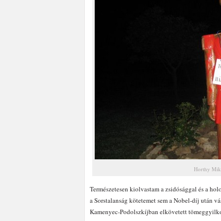
Horthy Mikl
Természetesen kiolvastam a zsidósággal és a hol
a Sorstalanság kötetemet sem a Nobel-díj után vá
Kamenyec-Podolszkíjban elkövetett tömeggyilkoss