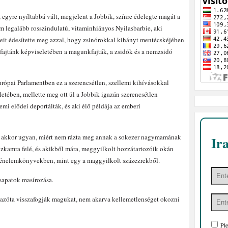
 egyre nyíltabbá vált, megjelent a Jobbik, színre édelegte magát a
ám legalább rosszindulatú, vitaminhiányos Nyilasbarbie, aki
it édesítette meg azzal, hogy zsinórokkal kihányt mentécskéjében
ajtánk képviseletében a magunkfajták, a zsidók és a nemzsidó
urópai Parlamentben ez a szerencsétlen, szellemi kihívásokkal
etében, mellette meg ott ül a Jobbik igazán szerencsétlen
mi elődei deportálták, és aki élő példája az emberi
a, akkor ugyan, miért nem rázta meg annak a sokezer nagymamának
Ir
ázkamra felé, és akikből mára, meggyilkolt hozzátartozóik okán
ténelemkönyvekben, mint egy a maggyilkolt százezrekből.
sapatok masírozása.
 azóta visszafogják magukat, nem akarva kellemetlenséget okozni
Ple