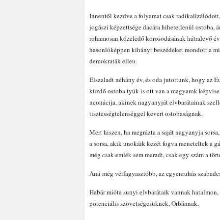
Innentől kezdve a folyamat csak radikalizálódott,
jogászi képzettsége dacára hihetetlenül ostoba, 
rohamosan közeledő korosodásának hátralevő éve
hasonlóképpen kihányt beszédeket mondott a mif
demokraták ellen.
Elszaladt néhány év, és oda jutottunk, hogy az E
küzdő ostoba tyúk is ott van a magyarok képvisel
neonácija, akinek nagyanyját elvbarátainak szelle
tisztességtelenséggel kevert ostobaságnak.
Mert hiszen, ha megrázta a saját nagyanyja sors
a sorsa, akik unokáik kezét fogva meneteltek a g
még csak emlék sem maradt, csak egy szám a tör
Ami még vérfagyasztóbb, az egyenruhás szabadc
Habár mióta sunyi elvbarátaik vannak hatalmon,
potenciális szövetségesüknek, Orbánnak.