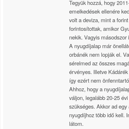
Tegyük hozzá, hogy 2011-
emelkedések ellenére k
volt a deviza, mint a forint
forintosítottak, amikor Gy
nekik. Vagyis másodszor i
A nyugdíjalap már önellátó
orbánék nem lopják el. V
sérelmed az összes magá
érvényes. Illetve Kádárék 
így ezért nem önfenntartó
Ahhoz, hogy a nyugdíjalap
váljon, legalább 20-25 évi
szükséges. Akkor ad egy
nyugdíjhoz több idő kell. I
látom.