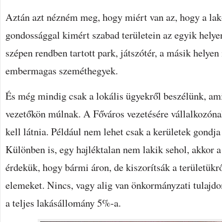
Aztán azt nézném meg, hogy miért van az, hogy a la
gondossággal kimért szabad területein az egyik hely
szépen rendben tartott park, játszótér, a másik helyen
embermagas szeméthegyek.
És még mindig csak a lokális ügyekről beszélünk, ami
vezetőkön múlnak. A Főváros vezetésére vállalkozón
kell látnia. Például nem lehet csak a kerületek gondja 
Különben is, egy hajléktalan nem lakik sehol, akkor a
érdekük, hogy bármi áron, de kiszorítsák a területükrő
elemeket. Nincs, vagy alig van önkormányzati tulajd
a teljes lakásállomány 5%-a.