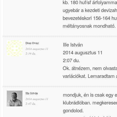
kb. 180 huf/sf árfolyammal
ugyebár a kezdeti devizah
bevezetéskori 156-164 huf
méltányosnak mondható.
Don Ovuz
Ille István
2014 augusztus 11
2014 augusztus 11
2:39 du.
2:07 du.
Ok. átnézem, nem olvast
variációkat. Lemaradtam a
Ille István
mondjuk, én is csak egy 
2014 augusztus 11
klubrádióban. megkerese
2:47 du.
gondolod.