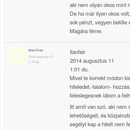
aki nem olyan okos mint 
De ha már ilyen okos volt,
sok pénzt, vegyen belőle 
Magára férne.
Don Ovuz
llanfair
2014 augusztus 11
2014 augusztus 11
1:35 du.
1:01 du.
Mivel te korrekt módon kie
hiteledet,-talalom- hozzás
feleslegesnek látom a fel
Itt arról van szó, aki nem
lehetőségeit, és közpénz
segélyt kap a hitelt nem f