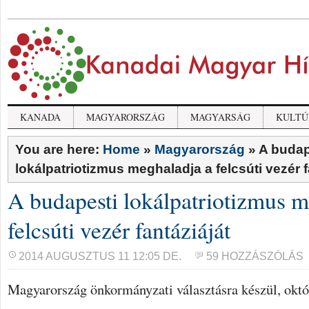
KANADA
MAGYARORSZÁG
MAGYARSÁG
KULTÚ
You are here:
Home
»
Magyarország
»
A budap
lokálpatriotizmus meghaladja a felcsúti vezér f
A budapesti lokálpatriotizmus m
felcsúti vezér fantáziáját
2014 AUGUSZTUS 11 12:05 DE.
59 HOZZÁSZÓLÁS
Magyarország önkormányzati választásra készül, októ