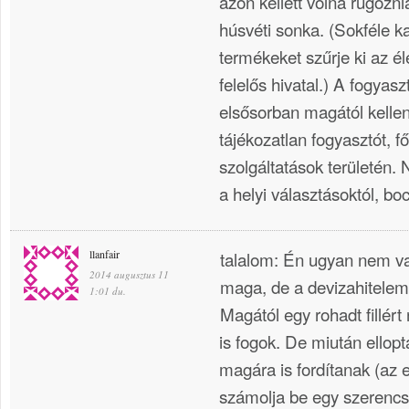
azon kellett volna rugózni
húsvéti sonka. (Sokféle k
termékeket szűrje ki az él
felelős hivatal.) A fogya
elsősorban magától kell
tájékozatlan fogyasztót, f
szolgáltatások területén. 
a helyi választásoktól, boc
llanfair
talalom: Én ugyan nem v
2014 augusztus 11
maga, de a devizahiteleme
1:01 du.
Magától egy rohadt fillér
is fogok. De miután ellop
magára is fordítanak (az e
számolja be egy szerencs