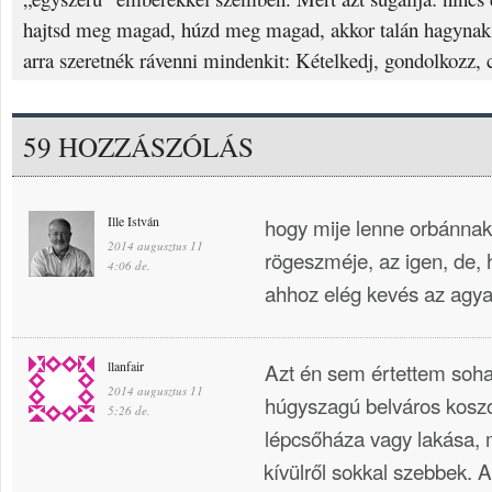
hajtsd meg magad, húzd meg magad, akkor talán hagynak 
arra szeretnék rávenni mindenkit: Kételkedj, gondolkozz, 
59 HOZZÁSZÓLÁS
Ille István
hogy mije lenne orbánnak
2014 augusztus 11
rögeszméje, az igen, de,
4:06 de.
ahhoz elég kevés az ag
llanfair
Azt én sem értettem soha
2014 augusztus 11
húgyszagú belváros kosz
5:26 de.
lépcsőháza vagy lakása, 
kívülről sokkal szebbek. A