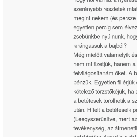
szerényebb részletek mia
megint nekem (és persze 
egyetlen percig sem élvezt
zsebünkbe nyúlnunk, hogy 
kirángassuk a bajból?
Még mielőtt valamelyik és
nem mi fizetjük, hanem a
felvilágosítanám őket. A 
pénzük. Egyetlen fillérjük
kötelező törzstőkéjük, ha
a betétesek törölhetik a 
után. Hitelt a betéteseik 
(Leegyszerűsítve, mert az
tevékenység, az átmeneti
befektetése árnyalja a do