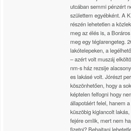
utcában semmi pénzért ne
születtem egyébként. A Ká
részén lehetetlen a közle
meg az élés is, a Boráros 
meg egy téglarengeteg. 2
lakótelepeken, a legélhet
– azért volt muszáj elköl
nm-s ház rezsije alacson
es lakásé volt. Jórészt p
köszönhetően, hogy a sok 
képtelen felfogni hogy n
állapotáért felel, hanem a 
küszöbig kiglancolt lakás,
fejére omlik, mert nem ha
fizetni? Behajtani lehetetl