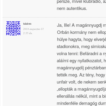
persze, mivel klubrádió, a
nem autentikus.
talalom
Ja, Ille! A magánnyugdj 
2014 augusztus 11
Orbán kormány nem ellop
2:55 du.
hülye hagyta, hogy elverj
stadionokra, meg simicská
volna tenni: Befáradni a n
aláírni egy nyilatkozatot,
magánnyugdíj pénztárban.
tették meg. Az tény, hogy 
unfair volt, de nekem senk
„ellopták a magánnyugdíjá
ellenállás nélkül, mint a 
mindenféle demagóg dumá