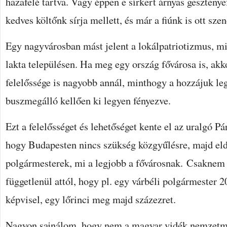
hazafelé tartva. Vagy éppen e sírkert árnyas gesztenye
kedves költőnk sírja mellett, és már a fiúnk is ott sze
Egy nagyvárosban mást jelent a lokálpatriotizmus, m
lakta településen. Ha meg egy ország fővárosa is, akko
felelőssége is nagyobb annál, minthogy a hozzájuk le
buszmegálló kellően ki legyen fényezve.
Ezt a felelősséget és lehetőséget kente el az uralgó Pá
hogy Budapesten nincs szükség közgyűlésre, majd eldö
polgármesterek, mi a legjobb a fővárosnak. Csaknem
függetlenül attól, hogy pl. egy várbéli polgármester 2
képvisel, egy lőrinci meg majd százezret.
Nagyon sajnálom, hogy nem a magyar vidék nemzetme