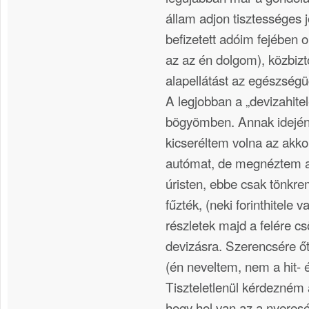
állam adjon tisztességes j
befizetett adóim fejében o
az az én dolgom), közbiz
alapellátást az egészség
A legjobban a „devizahite
bögyömben. Annak idején 
kicseréltem volna az akko
autómat, de megnéztem a
úristen, ebbe csak tönkre
fűzték, (neki forinthitele 
részletek majd a felére cs
devizásra. Szerencsére őt
(én neveltem, nem a hit- 
Tiszteletlenül kérdezném a
hogy hol van az a nyeresé