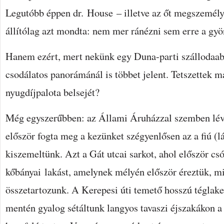
Legutóbb éppen dr. House – illetve az őt megszemélyes
állítólag azt mondta: nem mer ránézni sem erre a gyö
Hanem ezért, mert nekünk egy Duna-parti szállodaab
csodálatos panorámánál is többet jelent. Tetszettek má
nyugdíjpalota belsejét?
Még egyszerűbben: az Állami Áruházzal szemben lévő
először fogta meg a kezünket szégyenlősen az a fiú (l
kiszemeltünk. Azt a Gát utcai sarkot, ahol először csó
kőbányai lakást, amelynek mélyén először éreztük, mi
összetartozunk. A Kerepesi úti temető hosszú téglake
mentén gyalog sétáltunk langyos tavaszi éjszakákon