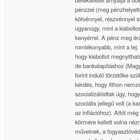
pénzzel (meg pénzhelyett
kötvénnyel, részvénnyel s
ugyanúgy, mint a kisboltos
kenyérrel. A pénz meg ér
romlékonyabb, mint a tej.
hogy kisboltot megnyithats
de bankalapításhoz (Magy
forint induló törzstőke sz
kérdés, hogy itthon nemz
szocializálódtak úgy, ho
szociális jellegű volt (a 
az inflációhoz). Attól mé
körmére kellett volna néz
művelnek, a fogyasztóvé