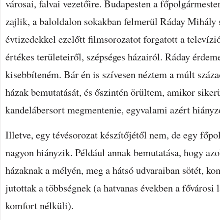
városai, falvai vezetőire. Budapesten a főpolgármester
zajlik, a baloldalon sokakban felmerül Ráday Mihály 
évtizedekkel ezelőtt filmsorozatot forgatott a televíz
értékes területeiről, szépséges házairól. Ráday érdem
kisebbíteném. Bár én is szívesen néztem a múlt száza
házak bemutatását, és őszintén örültem, amikor sikerü
kandelábersort megmentenie, egyvalami azért hiányzo
Illetve, egy tévésorozat készítőjétől nem, de egy főp
nagyon hiányzik. Például annak bemutatása, hogy az
házaknak a mélyén, meg a hátsó udvaraiban sötét, kom
jutottak a többségnek (a hatvanas években a fővárosi
komfort nélküli).