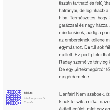
tisztán tartható és felújí
hátrányai, de leginkább a
hiba. Természetes, hogy j
garázzsal és nagy házzal
mindenkinek, addig a pan
az embereknek kellene m
egymáshoz. De túl sok fé
mellett. Ez pedig feloldha
Ráday személye tényleg k
De egy „értékmegőrző” fő
megérdemelne.
talalom
Llanfair! Nem szebbek, íz
2014 augusztus 11
kinek tetszik a cirkalmazo
7:40 de.
ékített épület, mint egy 