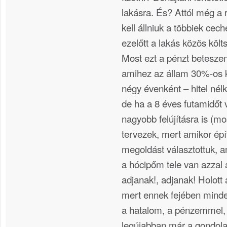
lakásra. És? Attól még a 
kell állniuk a többiek cech
ezelőtt a lakás közös költs
Most ezt a pénzt betesze
amihez az állam 30%-os k
négy évenként – hitel nélk
de ha a 8 éves futamidőt 
nagyobb felújításra is (mo
tervezek, mert amikor épí
megoldást választottuk, am
a hócipőm tele van azzal 
adjanak!, adjanak! Holott 
mert ennek fejében minde
a hatalom, a pénzemmel,
legújabban már a gondol