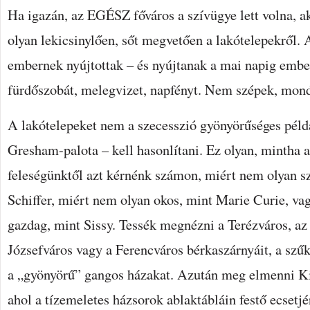
Ha igazán, az EGÉSZ főváros a szívügye lett volna, a
olyan lekicsinylően, sőt megvetően a lakótelepekről.
embernek nyújtottak – és nyújtanak a mai napig embe
fürdőszobát, melegvizet, napfényt. Nem szépek, mond
A lakótelepeket nem a szecesszió gyönyörűséges példá
Gresham-palota – kell hasonlítani. Ez olyan, mintha a
feleségünktől azt kérnénk számon, miért nem olyan s
Schiffer, miért nem olyan okos, mint Marie Curie, va
gazdag, mint Sissy. Tessék megnézni a Terézváros, az
Józsefváros vagy a Ferencváros bérkaszárnyáit, a szű
a „gyönyörű” gangos házakat. Azután meg elmenni Ki
ahol a tízemeletes házsorok ablaktábláin festő ecset