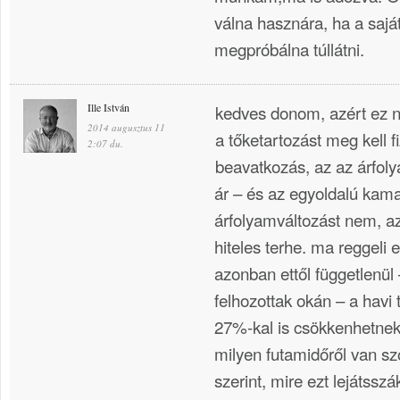
válna hasznára, ha a sajá
megpróbálna túllátni.
Ille István
kedves donom, azért ez 
2014 augusztus 11
a tőketartozást meg kell fi
2:07 du.
beavatkozás, az az árfoly
ár – és az egyoldalú kama
árfolyamváltozást nem, az
hiteles terhe. ma reggeli 
azonban ettől függetlenül
felhozottak okán – a havi 
27%-kal is csökkenhetnek 
milyen futamidőről van sz
szerint, mire ezt lejátssz