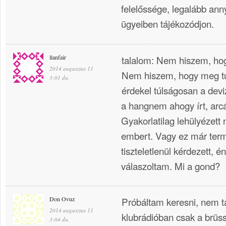
felelőssége, legalább anny
ügyeiben tájékozódjon.
llanfair
talalom: Nem hiszem, ho
2014 augusztus 11
Nem hiszem, hogy meg tu
3:01 du.
érdekel túlságosan a dev
a hangnem ahogy írt, arcát
Gyakorlatilag lehülyézett
embert. Vagy ez már te
tiszteletlenül kérdezett, én
válaszoltam. Mi a gond?
Don Ovuz
Próbáltam keresni, nem t
2014 augusztus 11
klubrádióban csak a brüssz
3:04 du.