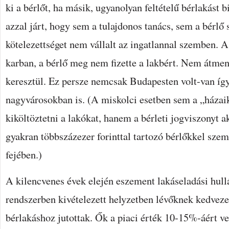
ki a bérlőt, ha másik, ugyanolyan feltételű bérlakást b
azzal járt, hogy sem a tulajdonos tanács, sem a bérlő
kötelezettséget nem vállalt az ingatlannal szemben. A
karban, a bérlő meg nem fizette a lakbért. Nem átme
keresztül. Ez persze nemcsak Budapesten volt-van íg
nagyvárosokban is. (A miskolci esetben sem a „házai
kiköltöztetni a lakókat, hanem a bérleti jogviszonyt 
gyakran többszázezer forinttal tartozó bérlőkkel szem
fejében.)
A kilencvenes évek elején eszement lakáseladási hull
rendszerben kivételezett helyzetben lévőknek kedvezett
bérlakáshoz jutottak. Ők a piaci érték 10-15%-áért v