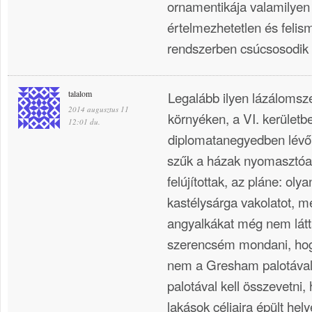
ornamentikája valamilyen
értelmezhetetlen és feli
rendszerben csúcsosodik 
talalom
Legalább ilyen lázálomsze
2014 augusztus 11
környéken, a VI. kerületb
12:01 du.
diplomatanegyedben lévő 
szűk a házak nyomasztóa
felújítottak, az pláne: oly
kastélysárga vakolatot, m
angyalkákat még nem látt
szerencsém mondani, hog
nem a Gresham palotával,
palotával kell összevetn
lakások céljaira épült hel