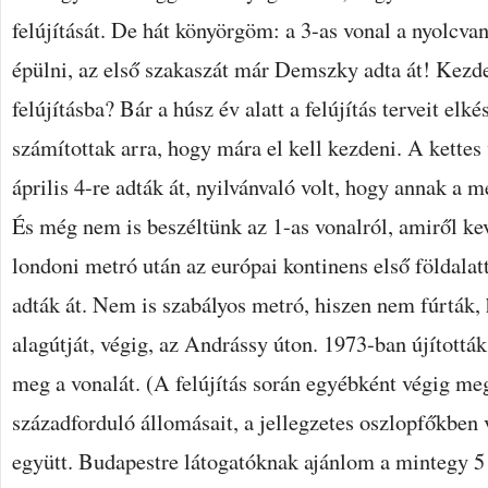
felújítását. De hát könyörgöm: a 3-as vonal a nyolcva
épülni, az első szakaszát már Demszky adta át! Kezde
felújításba? Bár a húsz év alatt a felújítás terveit elké
számítottak arra, hogy mára el kell kezdeni. A kettes
április 4-re adták át, nyilvánvaló volt, hogy annak a m
És még nem is beszéltünk az 1-as vonalról, amiről ke
londoni metró után az európai kontinens első földalatt
adták át. Nem is szabályos metró, hiszen nem fúrták,
alagútját, végig, az Andrássy úton. 1973-ban újították
meg a vonalát. (A felújítás során egyébként végig me
századforduló állomásait, a jellegzetes oszlopfőkben
együtt. Budapestre látogatóknak ajánlom a mintegy 5