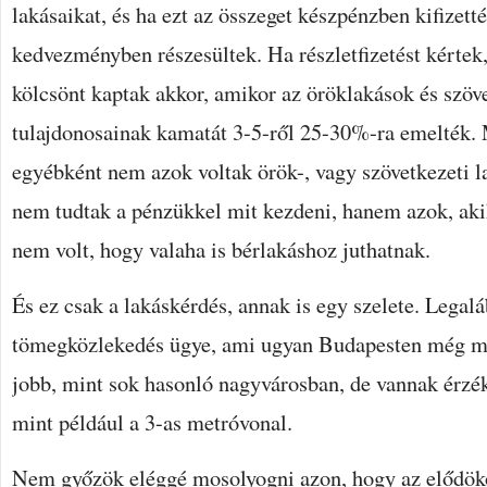
lakásaikat, és ha ezt az összeget készpénzben kifizet
kedvezményben részesültek. Ha részletfizetést kérte
kölcsönt kaptak akkor, amikor az öröklakások és szöv
tulajdonosainak kamatát 3-5-ről 25-30%-ra emelték.
egyébként nem azok voltak örök-, vagy szövetkezeti l
nem tudtak a pénzükkel mit kezdeni, hanem azok, a
nem volt, hogy valaha is bérlakáshoz juthatnak.
És ez csak a lakáskérdés, annak is egy szelete. Legalá
tömegközlekedés ügye, ami ugyan Budapesten még m
jobb, mint sok hasonló nagyvárosban, de vannak érzé
mint például a 3-as metróvonal.
Nem győzök eléggé mosolyogni azon, hogy az elődök