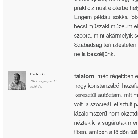
prakticizmust előtérbe hel
Engem például sokkal jo
bécsi műszaki múzeum elő
szobra, mint akármelyik s
Szabadság téri ízléstele
ne is beszéljünk.
Ille István
: még régebben el
talalom
2014 augusztus 11
hogy konstanzából hazafe
8:26 de.
keresztül autóztam. mit 
volt. a szocreál letisztult
lázálomszerű homlokzatdís
néztek ki a sugárutak men
fiben, amiben a földön túl