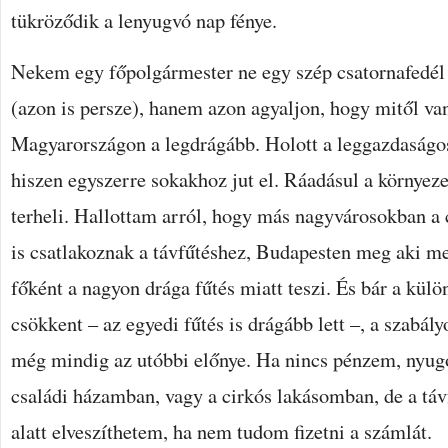
tükröződik a lenyugvó nap fénye.
Nekem egy főpolgármester ne egy szép csatornafedél
(azon is persze), hanem azon agyaljon, hogy mitől van
Magyarországon a legdrágább. Holott a leggazdaságos
hiszen egyszerre sokakhoz jut el. Ráadásul a környeze
terheli. Hallottam arról, hogy más nagyvárosokban a 
is csatlakoznak a távfűtéshez, Budapesten meg aki me
főként a nagyon drága fűtés miatt teszi. És bár a kül
csökkent – az egyedi fűtés is drágább lett –, a szabál
még mindig az utóbbi előnye. Ha nincs pénzem, nyu
családi házamban, vagy a cirkós lakásomban, de a táv
alatt elveszíthetem, ha nem tudom fizetni a számlát.