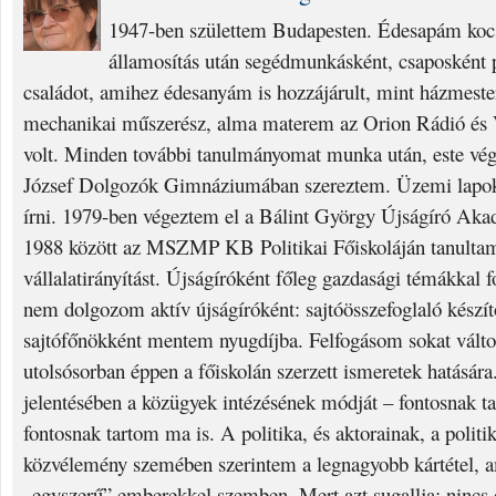
1947-ben születtem Budapesten. Édesapám kocs
államosítás után segédmunkásként, csaposként p
családot, amihez édesanyám is hozzájárult, mint házmest
mechanikai műszerész, alma materem az Orion Rádió és V
volt. Minden további tanulmányomat munka után, este vég
József Dolgozók Gimnáziumában szereztem. Üzemi lapok
írni. 1979-ben végeztem el a Bálint György Újságíró Aka
1988 között az MSZMP KB Politikai Főiskoláján tanulta
vállalatirányítást. Újságíróként főleg gazdasági témákkal 
nem dolgozom aktív újságíróként: sajtóösszefoglaló készí
sajtófőnökként mentem nyugdíjba. Felfogásom sokat válto
utolsósorban éppen a főiskolán szerzett ismeretek hatására.
jelentésében a közügyek intézésének módját – fontosnak t
fontosnak tartom ma is. A politika, és aktorainak, a politi
közvélemény szemében szerintem a legnagyobb kártétel, am
„egyszerű” emberekkel szemben. Mert azt sugallja: nincs e