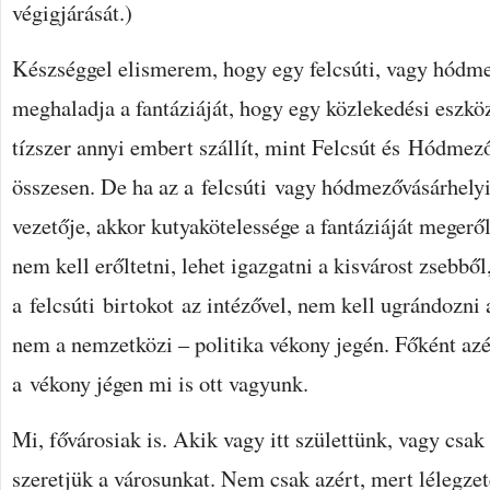
végigjárását.)
Készséggel elismerem, hogy egy felcsúti, vagy hódme
meghaladja a fantáziáját, hogy egy közlekedési eszkö
tízszer annyi embert szállít, mint Felcsút és Hódmez
összesen. De ha az a felcsúti vagy hódmezővásárhely
vezetője, akkor kutyakötelessége a fantáziáját meger
nem kell erőltetni, lehet igazgatni a kisvárost zsebbő
a felcsúti birtokot az intézővel, nem kell ugrándozni
nem a nemzetközi – politika vékony jegén. Főként az
a vékony jégen mi is ott vagyunk.
Mi, fővárosiak is. Akik vagy itt születtünk, vagy csa
szeretjük a városunkat. Nem csak azért, mert lélegzet