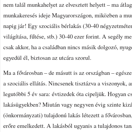
nem talál munkahelyet az elvesztett helyett – ma átla
munkakeresés ideje Magyarországon, miközben a mun
napig jár! Egy szociális bérlakás (30-40 négyzetméter)
világítása, fűtése, stb.) 30-40 ezer forint. A segély m
csak akkor, ha a családban nincs másik dolgozó, nyug
egyedül él, biztosan az utcára szorul.
Ma a fővárosban – de másutt is az országban – egésze
a szociális ellátás. Nincsenek tisztázva a viszonyok,
legutóbbi 5 év sara: évtizedek óta cipeljük. Hogyan c
lakásügyekben? Miután vagy negyven évig szinte kizá
(önkormányzati) tulajdonú lakás létezett a fővárosban,
erőre emelkedett. A lakásból ugyanis a tulajdonos tan