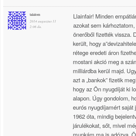
talalom
Llainfair! Minden empátiá
2014 augusztus 11
azokat sem kárhoztatom, ak
2:06 du.
önerőből fizették vissza. 
került, hogy a”devizahite
rétege eredeti áron fizethe
mostani akció meg a szám
milliárdba kerül majd. U
azt a „bankok” fizetik m
hogy az Ön nyugdíját ki lo
alapon. Úgy gondolom, ho
eurós nyugdíjamért sajá
1962 óta, mindig bejelent
járulékokat, sőt, mivel m
munkám,ma is adózva. Ö