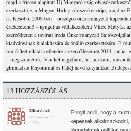
majd a frissen alapított Új Magyarország olvasószerkesztő
szerkesztője, a Magyar Hírlap címszerkesztője, majd az Es
is. Később, 2009-ben – országos önkormányzati kapcsolata
értékesítendő – nyugdíjas vállalkozóként Vince Mátyás, 
szerződtetett a távirati iroda Önkormányzati Sajtószolgála
kiadványának kialakítására és önálló szerkesztésére. E mu
minősített ellátása ellenére a szerződésemet 2014. január e
– megszüntették. Van két nagyfiam, hat unokám, második
gimnazista lányommal és Fahéj nevű kutyánkkal Budapest
13 HOZZÁSZÓLÁS
Göllner András
Ennyit arról, hogy a mu
2015 november 21
képessek alkalmazkodni, i
7:51 de.
társadalmak politikai gyak