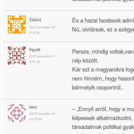
falusi
És a hazai facebook admin
2015 november 21
Nü, olvtársak, ez a szég
9:31 de.
Figyelő
Persze, mindig voltak,v
2015 november 21
nép között.
9:53 de.
Kár ezt a magyarokra fogn
nem hinném, hogy hasonla
bármelyik csoportról..
lelszi
– „Ennyit arról, hogy a 
2015 november 21
képessek alkalmazkodni, i
11:47 de.
társadalmak politikai gya