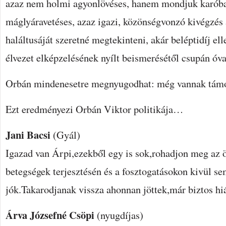
azaz nem holmi agyonlövéses, hanem mondjuk karób
máglyáravetéses, azaz igazi, közönségvonzó kivégzés
haláltusáját szeretné megtekinteni, akár beléptidíj el
élvezet elképzelésének nyílt beismerésétől csupán óv
Orbán mindenesetre megnyugodhat: még vannak tá
Ezt eredményezi Orbán Viktor politikája…
Jani Bacsi
(Gyál)
Igazad van Árpi,ezekből egy is sok,rohadjon meg az ö
betegségek terjesztésén és a fosztogatásokon kivül 
jók.Takarodjanak vissza ahonnan jöttek,már biztos hi
Árva Józsefné Csöpi
(nyugdíjas)