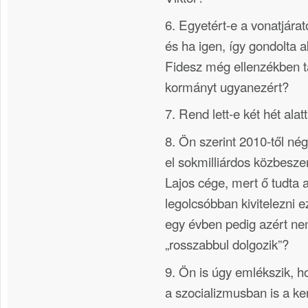
6. Egyetért-e a vonatjárato
és ha igen, így gondolta a
Fidesz még ellenzékben t
kormányt ugyanezért?
7. Rend lett-e két hét alat
8. Ön szerint 2010-től nég
el sokmilliárdos közbesz
Lajos cége, mert ő tudta 
legolcsóbban kivitelezni e
egy évben pedig azért n
„rosszabbul dolgozik”?
9. Ön is úgy emlékszik, 
a szocializmusban is a ke