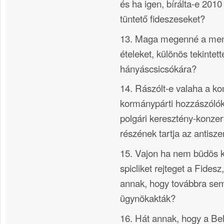
és ha igen, bírálta-e 2010 
tüntető fideszeseket?
13. Maga megenné a menz
ételeket, különös tekintett
hányáscsicsókára?
14. Rászólt-e valaha a 
kormánypárti hozzászólókr
polgári keresztény-konzer
részének tartja az antisz
15. Vajon ha nem büdös 
spicliket rejteget a Fides
annak, hogy továbbra sem
ügynökakták?
16. Hát annak, hogy a Be