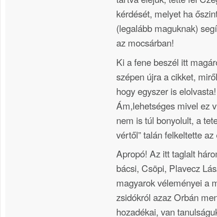
kérdését, melyet ha őszi
(legalább maguknak) segít
az mocsárban!
Ki a fene beszél itt magá
szépen újra a cikket, miről
hogy egyszer is elolvasta!
Ám,lehetséges mivel ez vi
nem is túl bonyolult, a te
vértől” talán felkeltette a
Apropó! Az itt taglalt há
bácsi, Csöpi, Plavecz Lá
magyarok véleményei a m
zsidókról azaz Orbán mene
hozadékai, van tanulságuk