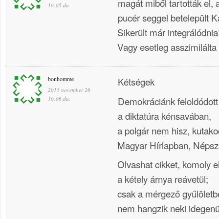
magát miből tartották el
10:05 du.
pucér seggel betelepült 
Sikerült már integrálódnia
Vagy esetleg asszimilált
bonhomme
Kétségek
2015 november 26
Demokráciánk feloldódot
10:06 du.
a diktatúra kénsavában,
a polgár nem hisz, kutako
Magyar Hírlapban, Népsz
Olvashat cikket, komoly e
a kétely árnya reávetül;
csak a mérgező gyűlölet
nem hangzik neki idegenü