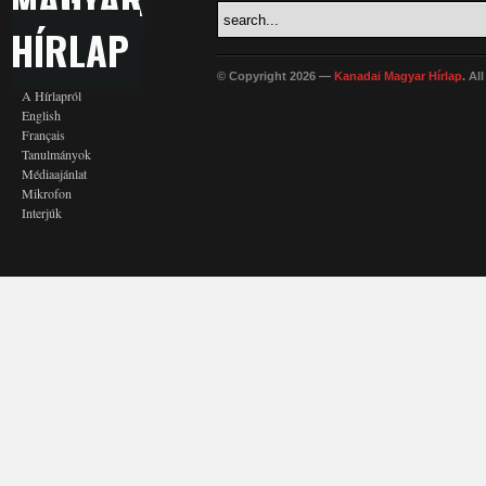
HÍRLAP
© Copyright 2026 —
Kanadai Magyar Hírlap
. Al
A Hírlapról
English
Français
Tanulmányok
Médiaajánlat
Mikrofon
Interjúk