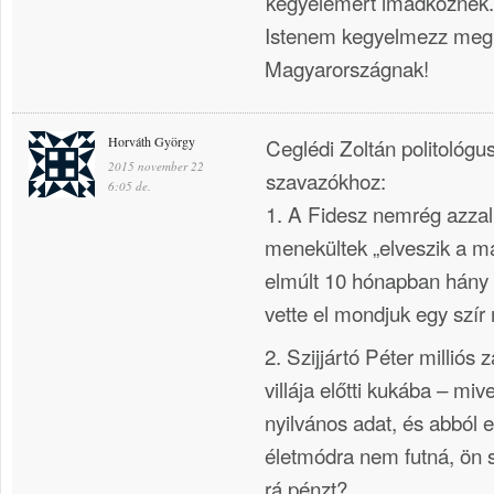
kegyelemért imádkoznék
Istenem kegyelmezz meg
Magyarországnak!
Horváth György
Ceglédi Zoltán politológu
2015 november 22
szavazókhoz:
6:05 de.
1. A Fidesz nemrég azzal
menekültek „elveszik a m
elmúlt 10 hónapban hány
vette el mondjuk egy szír
2. Szijjártó Péter milliós 
villája előtti kukába – miv
nyilvános adat, és abból 
életmódra nem futná, ön 
rá pénzt?