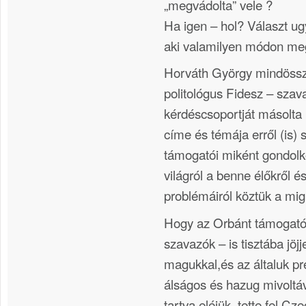
„megvádolta” vele ?
Ha igen – hol? Választ ug
aki valamilyen módon megs
Horváth György mindössz
politológus Fidesz – szav
kérdéscsoportját másolta 
címe és témája erről (is) 
támogatói miként gondol
világról a benne élőkről 
problémáiról köztük a mig
Hogy az Orbánt támogatók
szavazók – is tisztába jöjj
magukkal,és az általuk pr
álságos és hazug mivoltáv
tartva eléjük, tette fel Cz