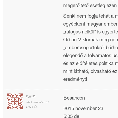
megerőltető esetleg ezen 
Senki nem fogja tehát a 
egyébként magyar embere
„ráfogás nélkül” is egyért
Orbán Viktornak meg ne
„embercsoportokról bárhog
elegendő a folyamatos usz
és az előítéletes politika
mint látható, olvasható e
eredményt!
Figyelő
Besancon
2015 november 23
2015 november 23
11:24 de.
5:05 de