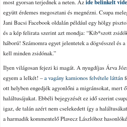
ide belinkelt vid
most gyorsan terjednek a neten. Az
együtt érdemes megosztani és megnézni. Csupa meleg
Jani Bacsi Facebook oldalán például egy hölgy pisztol
és a kép felirata szerint azt mondja: “Kib*szott zsid
háború! Számomra egyet jelentetek a dögvésszel és a
kell minden zsidónak.”
Ilyen világosan fejezi ki magát. A nyugdíjas Árva Jó
egyem a lelkét! –
a vagány kamionos felvétele láttán
f
ott helyben engedjék agyonlőni a migránsokat, mert ő 
haláltusájukat. Ebbéli bejegyzését ez idő szerint csup
igaz, de talán azért nem cselekedett így a haláltusák
a harmadik kommentelő Plavecz Lászlóhoz hasonlóké