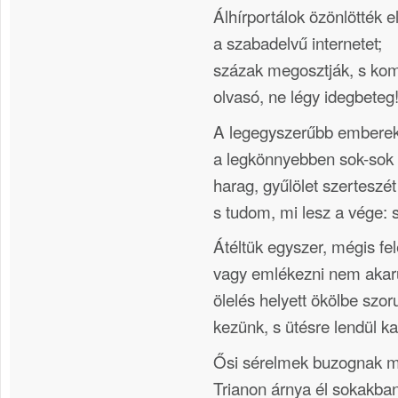
Álhírportálok özönlötték e
a szabadelvű internetet;
százak megosztják, s kom
olvasó, ne légy idegbeteg
A legegyszerűbb emberek
a legkönnyebben sok-sok 
harag, gyűlölet szerteszét
s tudom, mi lesz a vége: s
Átéltük egyszer, mégis fel
vagy emlékezni nem akar
ölelés helyett ökölbe szor
kezünk, s ütésre lendül ka
Ősi sérelmek buzognak mo
Trianon árnya él sokakban