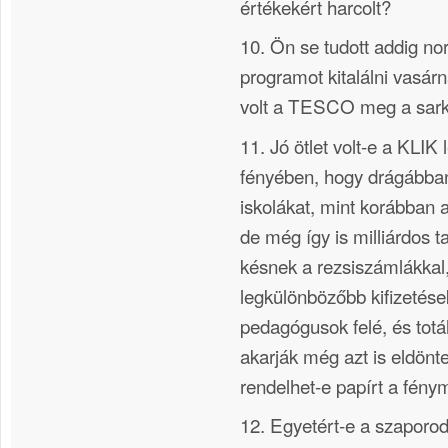
értékekért harcolt?
10. Ön se tudott addig no
programot kitalálni vasár
volt a TESCO meg a sar
11. Jó ötlet volt-e a KLIK
fényében, hogy drágábba
iskolákat, mint korábban
de még így is milliárdos t
késnek a rezsiszámlákkal
legkülönbözőbb kifizetése
pedagógusok felé, és totál
akarják még azt is eldönte
rendelhet-e papírt a fén
12. Egyetért-e a szaporod