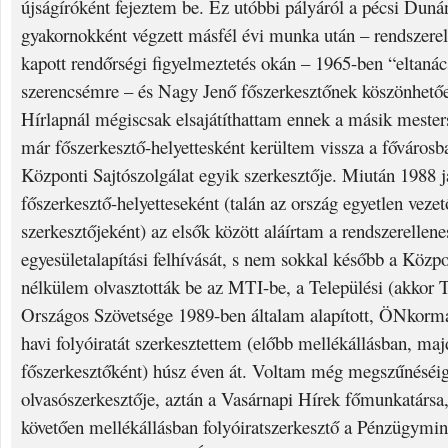
újságíróként fejeztem be. Ez utóbbi pályáról a pécsi Duná
gyakornokként végzett másfél évi munka után – rendszerel
kapott rendőrségi figyelmeztetés okán – 1965-ben “eltaná
szerencsémre – és Nagy Jenő főszerkesztőnek köszönhető
Hírlapnál mégiscsak elsajátíthattam ennek a másik mesters
már főszerkesztő-helyettesként kerültem vissza a fővárosb
Központi Sajtószolgálat egyik szerkesztője. Miután 1988 
főszerkesztő-helyetteseként (talán az ország egyetlen veze
szerkesztőjeként) az elsők között aláírtam a rendszerelle
egyesületalapítási felhívását, s nem sokkal később a Közpo
nélkülem olvasztották be az MTI-be, a Települési (akkor
Országos Szövetsége 1989-ben általam alapított, ÖNkorm
havi folyóiratát szerkesztettem (előbb mellékállásban, ma
főszerkesztőként) húsz éven át. Voltam még megszűnéséi
olvasószerkesztője, aztán a Vasárnapi Hírek főmunkatársa,
követően mellékállásban folyóiratszerkesztő a Pénzügymin