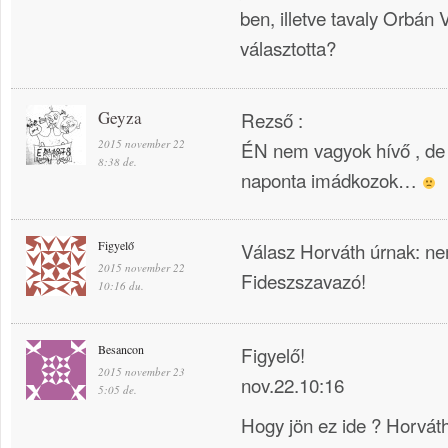
ben, illetve tavaly Orbán V
választotta?
Geyza
Rezső :
2015 november 22
ÉN nem vagyok hívő , d
8:38 de.
naponta imádkozok…
Figyelő
Válasz Horváth úrnak: n
2015 november 22
Fideszszavazó!
10:16 du.
Besancon
Figyelő!
2015 november 23
nov.22.10:16
5:05 de.
Hogy jön ez ide ? Horváth