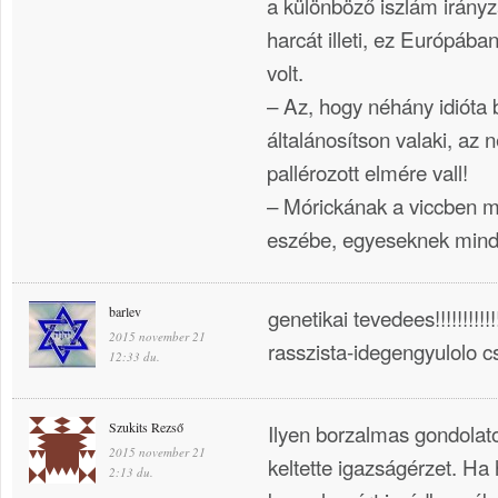
a különböző iszlám irányz
harcát illeti, ez Európába
volt.
– Az, hogy néhány idióta
általánosítson valaki, az
pallérozott elmére vall!
– Mórickának a viccben mi
eszébe, egyeseknek minde
barlev
genetikai tevedees!!!!!!!!!!!
2015 november 21
rasszista-idegengyulolo cs
12:33 du.
Szukits Rezső
Ilyen borzalmas gondolato
2015 november 21
keltette igazságérzet. Ha
2:13 du.