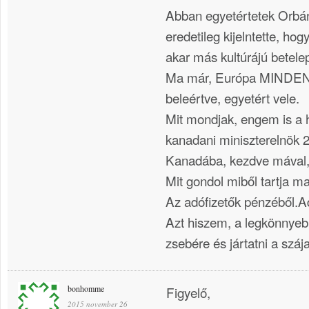
Abban egyetértetek Orbán 
eredetileg kijelntette, h
akar más kultúrájú betele
Ma már, Európa MINDEN 
beleértve, egyetért vele.
Mit mondjak, engem is a h
kanadani miniszterelnök 25
Kanadába, kezdve mával, 
Mit gondol miből tartja m
Az adófizetők pénzéből.A
Azt hiszem, a legkönnyeb
zsebére és jártatni a szája
bonhomme
Figyelő,
2015 november 26