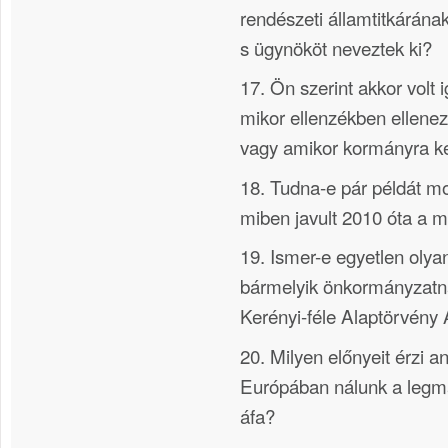
rendészeti államtitkárána
s ügynököt neveztek ki?
17. Ön szerint akkor volt
mikor ellenzékben ellenez
vagy amikor kormányra ke
18. Tudna-e pár példát m
miben javult 2010 óta a
19. Ismer-e egyetlen olya
bármelyik önkormányzatná
Kerényi-féle Alaptörvény 
20. Milyen előnyeit érzi 
Európában nálunk a leg
áfa?