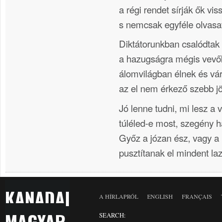
a régi rendet sírják ők vis
s nemcsak egyféle olvasa
Diktátorunkban csalódtak
a hazugságra mégis vevő
álomvilágban élnek és vár
az el nem érkező szebb jö
Jó lenne tudni, mi lesz a 
túléled-e most, szegény
Győz a józan ész, vagy a
pusztítanak el mindent la
KANADAI
A HÍRLAPRÓL
ENGLISH
FRANÇAIS
MAGYAR
SEARCH: