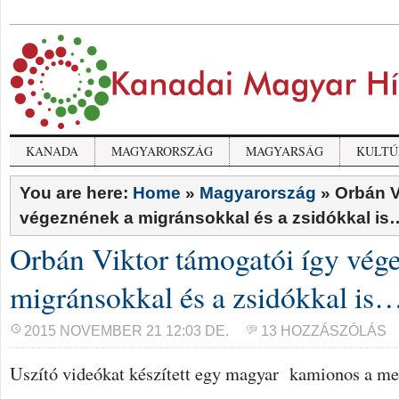
KANADA
MAGYARORSZÁG
MAGYARSÁG
KULTÚ
You are here:
Home
»
Magyarország
»
Orbán V
végeznének a migránsokkal és a zsidókkal is
Orbán Viktor támogatói így vég
migránsokkal és a zsidókkal is
2015 NOVEMBER 21 12:03 DE.
13 HOZZÁSZÓLÁS
Uszító videókat készített egy magyar kamionos a me