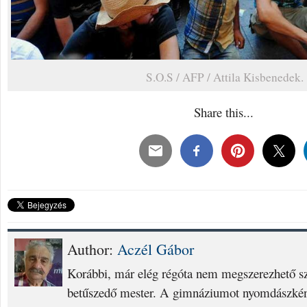
S.O.S / AFP / Attila Kisbenedek.
Share this...
Author:
Aczél Gábor
Korábbi, már elég régóta nem megszerezhető s
betűszedő mester. A gimnáziumot nyomdászkén