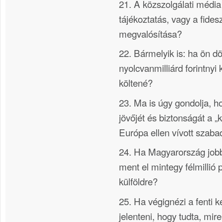
21. A közszolgálati média 
tájékoztatás, vagy a fide
megvalósítása?
22. Bármelyik is: ha ön d
nyolcvanmilliárd forintnyi
költené?
23. Ma is úgy gondolja, 
jövőjét és biztonságát a „k
Európa ellen vívott szaba
24. Ha Magyarország jobba
ment el mintegy félmillió 
külföldre?
25. Ha végignézi a fenti k
jelenteni, hogy tudta, mir