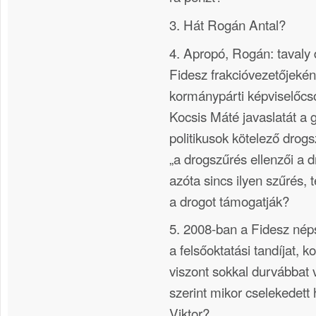
3. Hát Rogán Antal?
4. Apropó, Rogán: taval
Fidesz frakcióvezetőjeként
kormánypárti képviselőcs
Kocsis Máté javaslatát a 
politikusok kötelező drogs
„a drogszűrés ellenzői a d
azóta sincs ilyen szűrés, 
a drogot támogatják?
5. 2008-ban a Fidesz néps
a felsőoktatási tandíjat, 
viszont sokkal durvábbat 
szerint mikor cselekedett
Viktor?