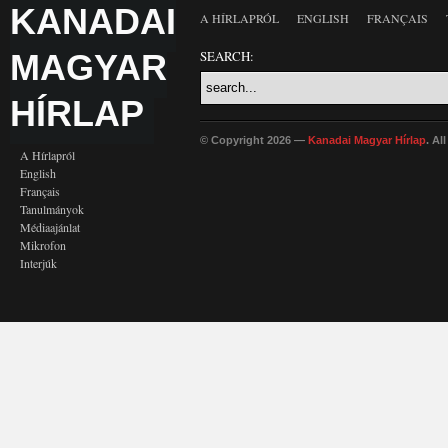
KANADAI
A HÍRLAPRÓL
ENGLISH
FRANÇAIS
MAGYAR
SEARCH:
HÍRLAP
© Copyright 2026 —
Kanadai Magyar Hírlap
. Al
A Hírlapról
English
Français
Tanulmányok
Médiaajánlat
Mikrofon
Interjúk