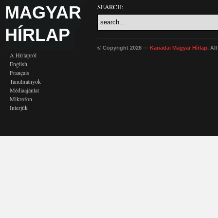
MAGYAR
SEARCH:
HÍRLAP
© Copyright 2026 —
Kanadai Magyar Hírlap
. Al
A Hírlapról
English
Français
Tanulmányok
Médiaajánlat
Mikrofon
Interjúk