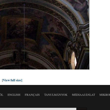
[View full size]
ÓL
ENGLISH
FRANÇAIS
TANULMÁNYOK
MÉDIAAJÁNLAT
MIKRO