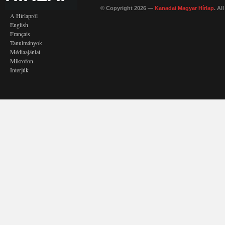
© Copyright 2026 —
Kanadai Magyar Hírlap
. Al
A Hírlapról
English
Français
Tanulmányok
Médiaajánlat
Mikrofon
Interjúk