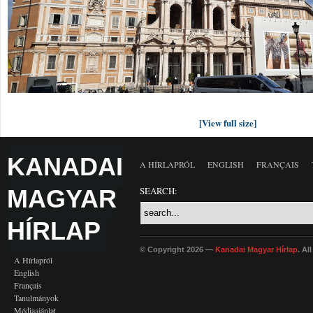
[View full size]
KANADAI
A HÍRLAPRÓL
ENGLISH
FRANÇAIS
MAGYAR
SEARCH:
HÍRLAP
© Copyright 2026 —
Kanadai Magyar Hírlap
. Al
A Hírlapról
English
Français
Tanulmányok
Médiaajánlat