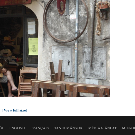
[View full size]
ÓL
ENGLISH
FRANÇAIS
TANULMÁNYOK
MÉDIAAJÁNLAT
MIKRO