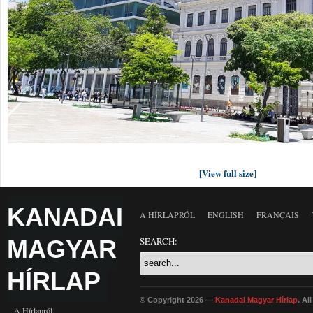
[View full size]
KANADAI
A HÍRLAPRÓL
ENGLISH
FRANÇAIS
MAGYAR
SEARCH:
HÍRLAP
© Copyright 2026 —
Kanadai Magyar Hírlap
. Al
A Hírlapról