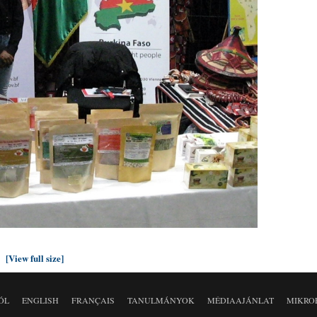
[View full size]
ÓL
ENGLISH
FRANÇAIS
TANULMÁNYOK
MÉDIAAJÁNLAT
MIKRO