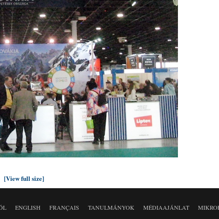
[View full size]
ÓL
ENGLISH
FRANÇAIS
TANULMÁNYOK
MÉDIAAJÁNLAT
MIKRO