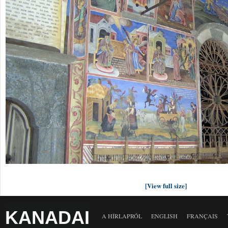
[View full size]
KANADAI
A HÍRLAPRÓL
ENGLISH
FRANÇAIS