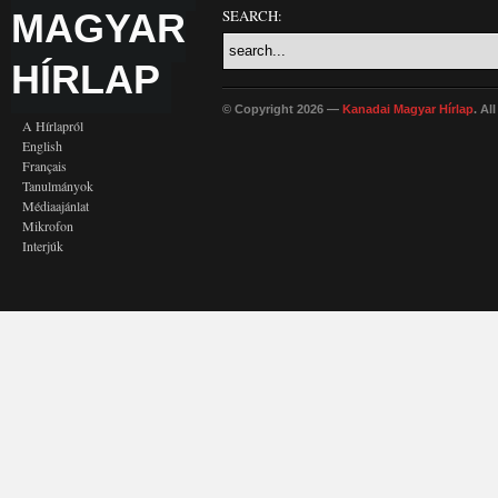
MAGYAR
SEARCH:
HÍRLAP
© Copyright 2026 —
Kanadai Magyar Hírlap
. Al
A Hírlapról
English
Français
Tanulmányok
Médiaajánlat
Mikrofon
Interjúk