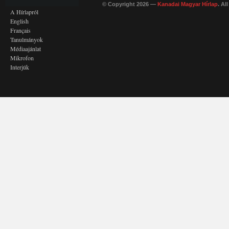
© Copyright 2026 —
Kanadai Magyar Hírlap
. Al
A Hírlapról
English
Français
Tanulmányok
Médiaajánlat
Mikrofon
Interjúk