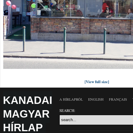
[View full size]
KANADAI
A HÍRLAPRÓL
ENGLISH
FRANÇAIS
MAGYAR
SEARCH:
HÍRLAP