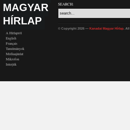
MAGYAR
SEARCH:
HÍRLAP
© Copyright 2026 —
Kanadai Magyar Hírlap
. Al
A Hírlapról
English
Français
Tanulmányok
Médiaajánlat
Mikrofon
Interjúk