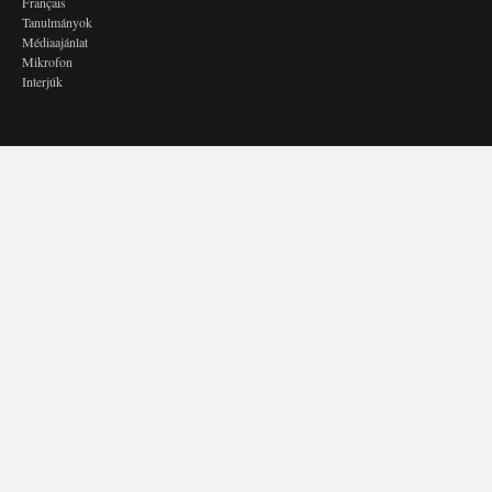
Français
Tanulmányok
Médiaajánlat
Mikrofon
Interjúk