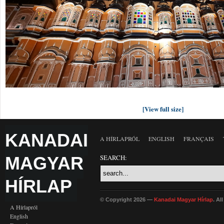
[View full size]
KANADAI
A HÍRLAPRÓL
ENGLISH
FRANÇAIS
MAGYAR
SEARCH:
HÍRLAP
© Copyright 2026 —
Kanadai Magyar Hírlap
. Al
A Hírlapról
English