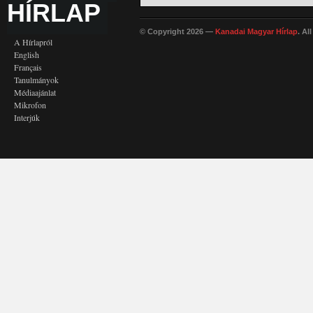
HÍRLAP
© Copyright 2026 —
Kanadai Magyar Hírlap
. Al
A Hírlapról
English
Français
Tanulmányok
Médiaajánlat
Mikrofon
Interjúk