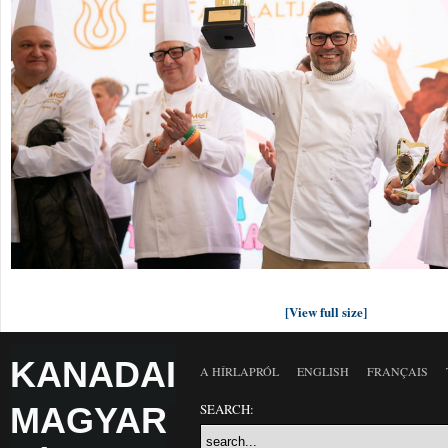
[View full size]
KANADAI
A HÍRLAPRÓL
ENGLISH
FRANÇAIS
MAGYAR
SEARCH: