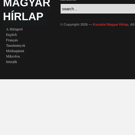
MAGYAR
HÍRLAP
© Copyright 2026 —
Kanadai Magyar Hírlap
. Al
A Hírlapról
English
Français
Tanulmányok
Médiaajánlat
Mikrofon
Interjúk