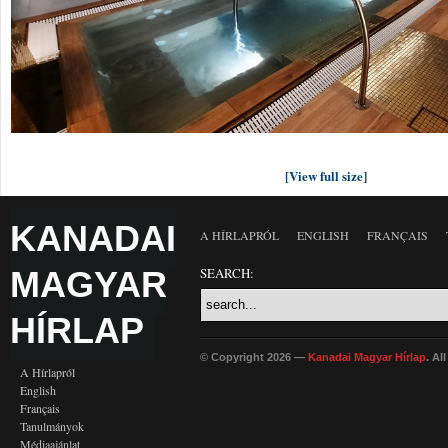
[View full size]
KANADAI
A HÍRLAPRÓL
ENGLISH
FRANÇAIS
MAGYAR
SEARCH:
HÍRLAP
© Copyright 2026 —
Kanadai Magyar Hírlap
. Al
A Hírlapról
English
Français
Tanulmányok
Médiaajánlat