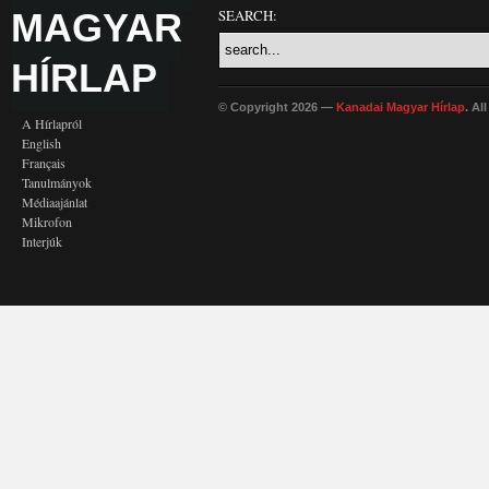
MAGYAR
SEARCH:
HÍRLAP
© Copyright 2026 —
Kanadai Magyar Hírlap
. Al
A Hírlapról
English
Français
Tanulmányok
Médiaajánlat
Mikrofon
Interjúk