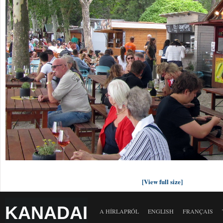
[View full size]
KANADAI
A HÍRLAPRÓL
ENGLISH
FRANÇAIS