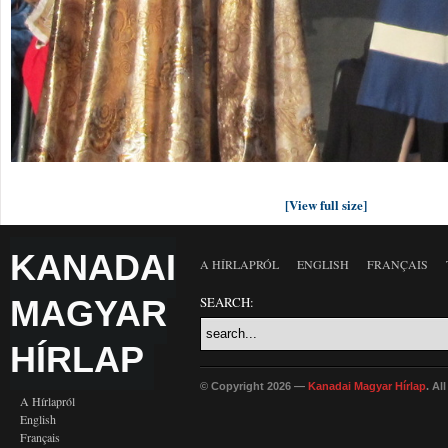
[View full size]
KANADAI
A HÍRLAPRÓL
ENGLISH
FRANÇAIS
MAGYAR
SEARCH:
HÍRLAP
© Copyright 2026 —
Kanadai Magyar Hírlap
. Al
A Hírlapról
English
Français