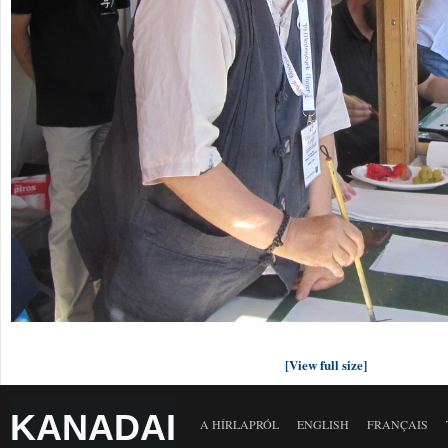
[View full size]
KANADAI
A HÍRLAPRÓL
ENGLISH
FRANÇAIS