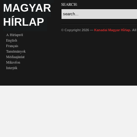
MAGYAR
SEARCH:
HÍRLAP
© Copyright 2026 —
Kanadai Magyar Hírlap
. Al
A Hírlapról
English
Français
Tanulmányok
Médiaajánlat
Mikrofon
Interjúk