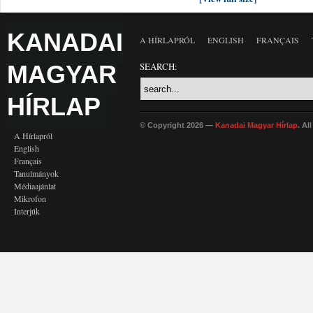
KANADAI
A HÍRLAPRÓL
ENGLISH
FRANÇAIS
MAGYAR
SEARCH:
HÍRLAP
© Copyright 2026 —
Kanadai Magyar Hírlap
. Al
A Hírlapról
English
Français
Tanulmányok
Médiaajánlat
Mikrofon
Interjúk