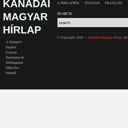
KANADAI
A HÍRLAPRÓL
ENGLISH
FRANÇAIS
MAGYAR
SEARCH:
HÍRLAP
© Copyright 2026 —
Kanadai Magyar Hírlap
. Al
A Hírlapról
English
Français
Tanulmányok
Médiaajánlat
Mikrofon
Interjúk