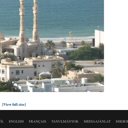
[View full size]
ÓL
ENGLISH
FRANÇAIS
TANULMÁNYOK
MÉDIAAJÁNLAT
MIKRO