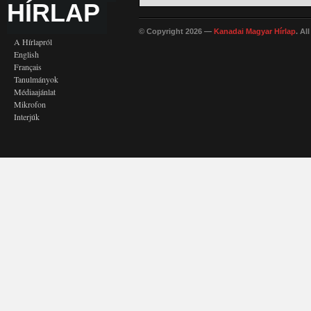
HÍRLAP
© Copyright 2026 —
Kanadai Magyar Hírlap
. Al
A Hírlapról
English
Français
Tanulmányok
Médiaajánlat
Mikrofon
Interjúk