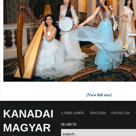
[View full size]
KANADAI
A HÍRLAPRÓL
ENGLISH
FRANÇAIS
MAGYAR
SEARCH: