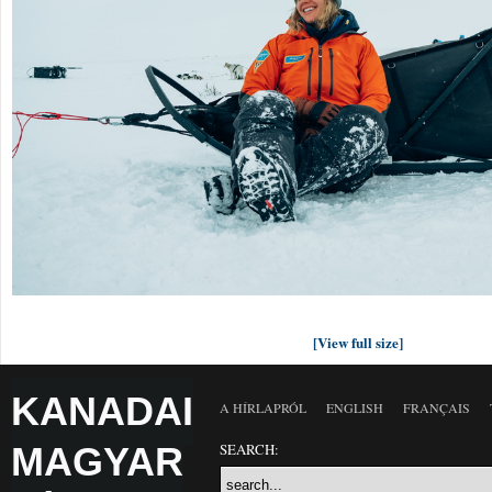
[View full size]
KANADAI
A HÍRLAPRÓL
ENGLISH
FRANÇAIS
MAGYAR
SEARCH: