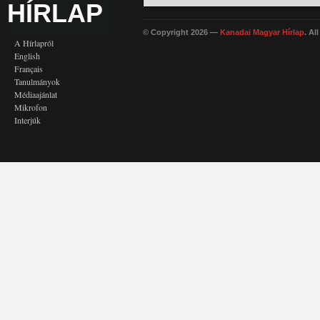
HÍRLAP
© Copyright 2026 —
Kanadai Magyar Hírlap
. Al
A Hírlapról
English
Français
Tanulmányok
Médiaajánlat
Mikrofon
Interjúk