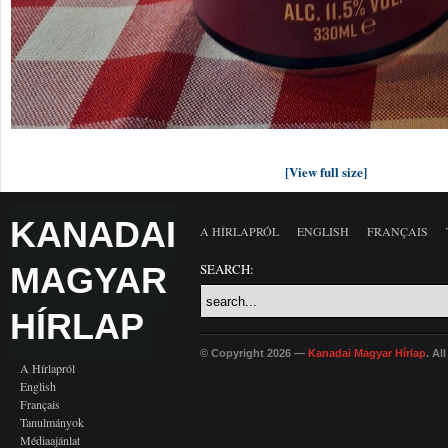
[View full size]
KANADAI
A HÍRLAPRÓL
ENGLISH
FRANÇAIS
MAGYAR
SEARCH:
HÍRLAP
© Copyright 2026 —
Kanadai Magyar Hírlap
. Al
A Hírlapról
English
Français
Tanulmányok
Médiaajánlat