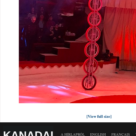
[View full size]
KANADAI
A HÍRLAPRÓL
ENGLISH
FRANÇAIS