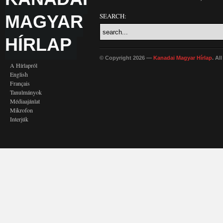
MAGYAR
SEARCH:
HÍRLAP
© Copyright 2026 —
Kanadai Magyar Hírlap
. Al
A Hírlapról
English
Français
Tanulmányok
Médiaajánlat
Mikrofon
Interjúk