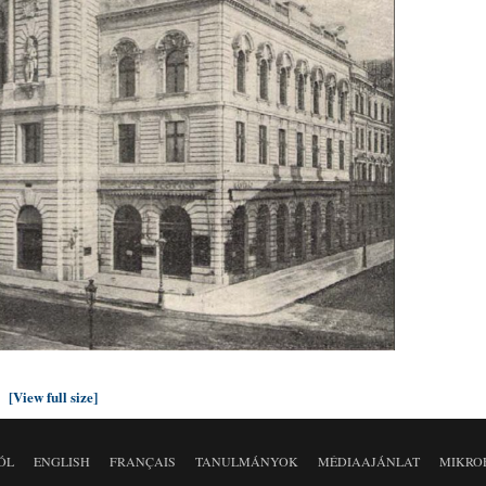
[View full size]
ÓL
ENGLISH
FRANÇAIS
TANULMÁNYOK
MÉDIAAJÁNLAT
MIKRO