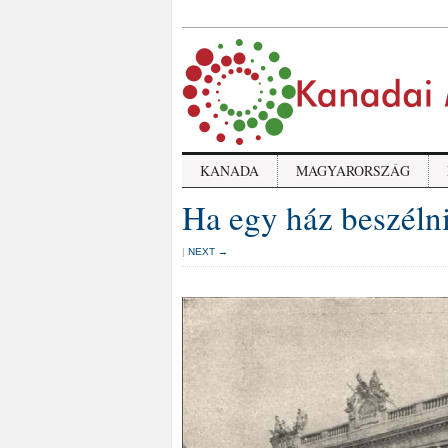
KANADA
MAGYARORSZÁG
Ha egy ház beszéln
|
NEXT →