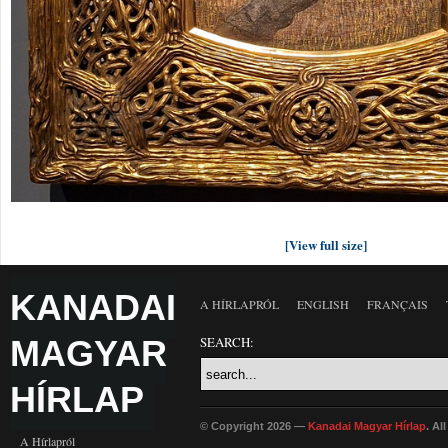
[View full size]
KANADAI
A HÍRLAPRÓL
ENGLISH
FRANÇAIS
MAGYAR
SEARCH:
HÍRLAP
© Copyright 2026 —
Kanadai Magyar Hírlap
. Al
A Hírlapról