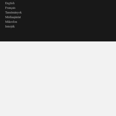
English
Français
Tanulmányok
Médiaajánlat
Mikrofon
Interjúk