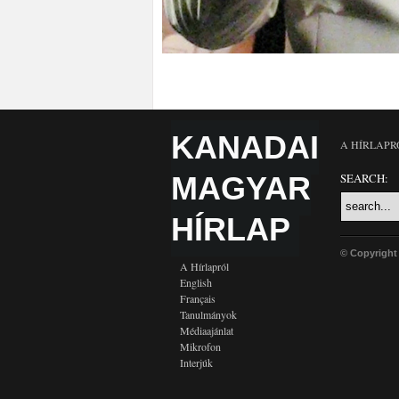
KANADAI
A HÍRLAPR
MAGYAR
SEARCH:
HÍRLAP
© Copyright
A Hírlapról
English
Français
Tanulmányok
Médiaajánlat
Mikrofon
Interjúk