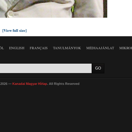
[View full size]
ÓL
ENGLISH
FRANÇAIS
TANULMÁNYOK
MÉDIAAJÁNLAT
MIKRO
 2026 —
Kanadai Magyar Hírlap
. All Rights Reserved