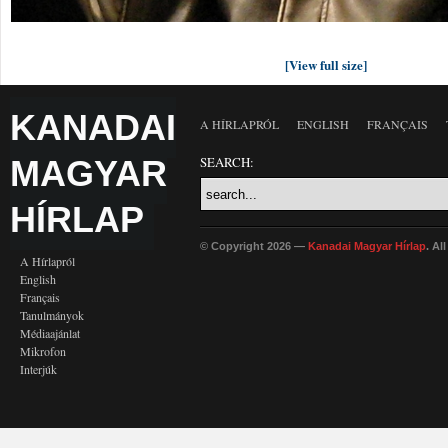
[View full size]
KANADAI
A HÍRLAPRÓL
ENGLISH
FRANÇAIS
MAGYAR
SEARCH:
HÍRLAP
© Copyright 2026 —
Kanadai Magyar Hírlap
. Al
A Hírlapról
English
Français
Tanulmányok
Médiaajánlat
Mikrofon
Interjúk