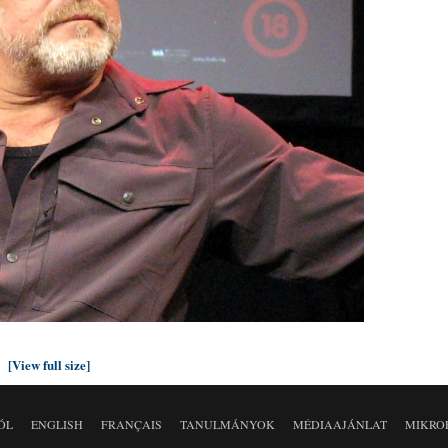
[View full size]
ÓL
ENGLISH
FRANÇAIS
TANULMÁNYOK
MÉDIAAJÁNLAT
MIKRO