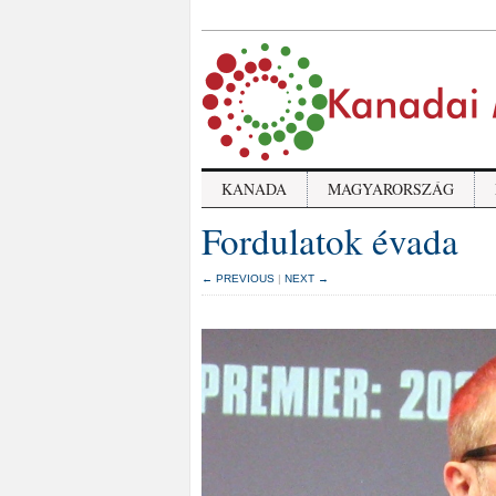
KANADA
MAGYARORSZÁG
Fordulatok évada
← PREVIOUS
|
NEXT →