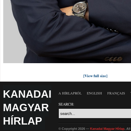
[View full size]
KANADAI
A HÍRLAPRÓL
ENGLISH
FRANÇAIS
MAGYAR
SEARCH:
HÍRLAP
© Copyright 2026 —
Kanadai Magyar Hírlap
. Al