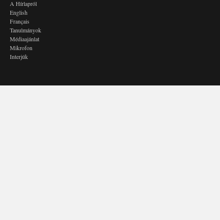
A Hírlapról
English
Français
Tanulmányok
Médiaajánlat
Mikrofon
Interjúk