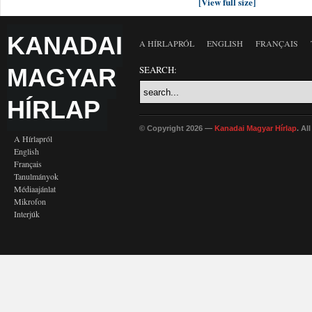
[View full size]
KANADAI
A HÍRLAPRÓL
ENGLISH
FRANÇAIS
MAGYAR
SEARCH:
HÍRLAP
© Copyright 2026 —
Kanadai Magyar Hírlap
. Al
A Hírlapról
English
Français
Tanulmányok
Médiaajánlat
Mikrofon
Interjúk