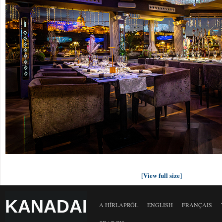
[View full size]
KANADAI
A HÍRLAPRÓL
ENGLISH
FRANÇAIS