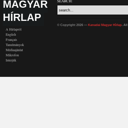
MAGYAR
SEARCH:
HÍRLAP
© Copyright 2026 —
Kanadai Magyar Hírlap
. Al
A Hírlapról
English
Français
Tanulmányok
Médiaajánlat
Mikrofon
Interjúk